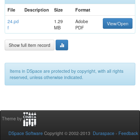
File
Description
Size
Format
24.pd
1.29
Adobe
View/Open
f
MB
PDF
Show full item record
Items in DSpace are protected by copyright, with all rights
reserved, unless otherwise indicated.
Theme by
DSpace Software
Copyright © 2002-2013
Duraspace
-
Feedback