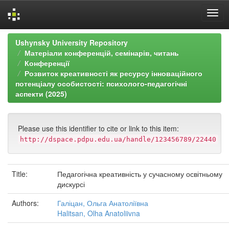
Skip
Ushynsky University Repository
navigation
Матеріали конференцій, семінарів, читань
Конференції
Розвиток креативності як ресурсу інноваційного
потенціалу особистості: психолого-педагогічні
аспекти (2025)
Please use this identifier to cite or link to this item:
http://dspace.pdpu.edu.ua/handle/123456789/22440
Title:
Педагогічна креативність у сучасному освітньому
дискурсі
Authors:
Галіцан, Ольга Анатоліївна
Halitsan, Olha Anatoliivna