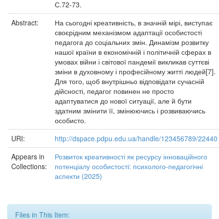
С.72-73.
Abstract:
На сьогодні креативність, в значній мірі, виступає
своєрідним механізмом адаптації особистості
педагога до соціальних змін. Динамізм розвитку
нашої країни в економічній і політичній сферах в
умовах війни і світової пандемії викликав суттєві
зміни в духовному і професійному житті людей[7].
Для того, щоб внутрішньо відповідати сучасній
дійсності, педагог повинен не просто
адаптуватися до нової ситуації, але й бути
здатним змінити її, змінюючись і розвиваючись
особисто.
URI:
http://dspace.pdpu.edu.ua/handle/123456789/22440
Appears in
Розвиток креативності як ресурсу інноваційного
Collections:
потенціалу особистості: психолого-педагогічні
аспекти (2025)
Files in This Item: