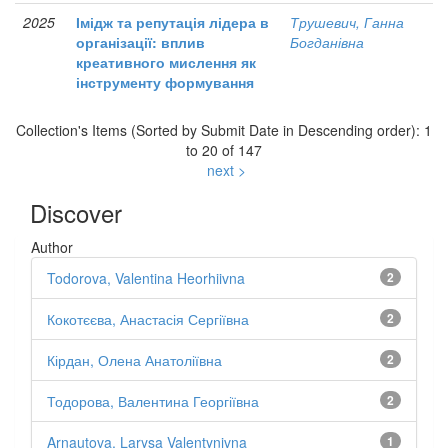
2025
Імідж та репутація лідера в
Трушевич, Ганна
організації: вплив
Богданівна
креативного мислення як
інструменту формування
Collection's Items (Sorted by Submit Date in Descending order): 1
to 20 of 147
next >
Discover
Author
Todorova, Valentina Heorhiivna
2
Кокотєєва, Анастасія Сергіївна
2
Кірдан, Олена Анатоліївна
2
Тодорова, Валентина Георгіївна
2
Arnautova, Larysa Valentynivna
1