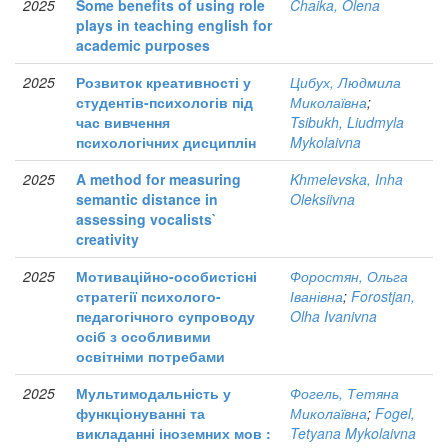
2025
Some benefits of using role
Chaika, Olena
plays in teaching english for
academic purposes
2025
Розвиток креативності у
Цибух, Людмила
студентів-психологів під
Миколаївна
;
час вивчення
Tsibukh, Liudmyla
психологічних дисциплін
Mykolaivna
2025
A method for measuring
Khmelevska, Inha
semantic distance in
Oleksiivna
assessing vocalists`
creativity
2025
Мотиваційно-особистісні
Форостян, Ольга
стратегії психолого-
Іванівна
;
Forostjan,
педагогічного супроводу
Olha Ivanivna
осіб з особливими
освітніми потребами
2025
Мультимодальність у
Фогель, Тетяна
функціонуванні та
Миколаївна
;
Fogel,
викладанні іноземних мов :
Tetyana Mykolaivna