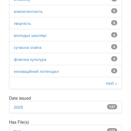
компетентність
5
творчість
5
молодші школярі
4
сучасна освіта
4
фізична культура
4
інноваційний потенціал
4
next >
Date issued
2025
147
Has File(s)
147