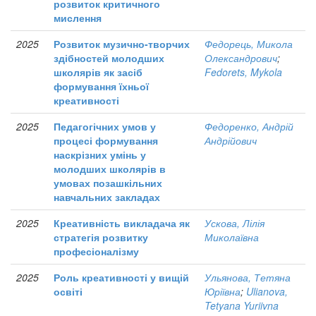
розвиток критичного
мислення
2025
Розвиток музично-творчих
Федорець, Микола
здібностей молодших
Олександрович
;
школярів як засіб
Fedorets, Mykola
формування їхньої
креативності
2025
Педагогічних умов у
Федоренко, Андрій
процесі формування
Андрійович
наскрізних умінь у
молодших школярів в
умовах позашкільних
навчальних закладах
2025
Креативність викладача як
Ускова, Лілія
стратегія розвитку
Миколаївна
професіоналізму
2025
Роль креативності у вищій
Ульянова, Тетяна
освіті
Юріївна
;
Ulianova,
Tetyana Yuriivna