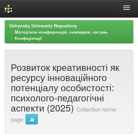
Skip
Ushynsky University Repository
navigation
Матеріали конференцій, семінарів, читань
Конференції
Розвиток креативності як
ресурсу інноваційного
потенціалу особистості:
психолого-педагогічні
аспекти (2025)
Collection home
page