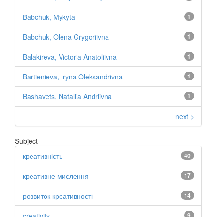
Babchuk, Mykyta
1
Babchuk, Olena Grygoriivna
1
Balakireva, Victoria Anatoliivna
1
Bartienieva, Iryna Oleksandrivna
1
Bashavets, Nataliia Andriivna
1
next >
Subject
креативність
40
креативне мислення
17
розвиток креативності
14
creativity
9