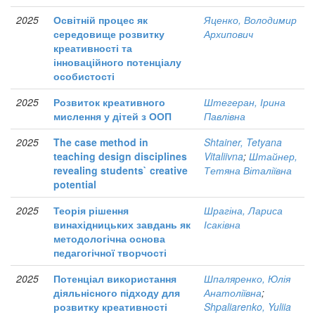
2025
Освітній процес як
Яценко, Володимир
середовище розвитку
Архипович
креативності та
інноваційного потенціалу
особистості
2025
Розвиток креативного
Штегеран, Ірина
мислення у дітей з ООП
Павлівна
2025
The case method in
Shtainer, Tetyana
teaching design disciplines
Vitaliivna
;
Штайнер,
revealing students` creative
Тетяна Віталіївна
potential
2025
Теорія рішення
Шрагіна, Лариса
винахідницьких завдань як
Ісаківна
методологічна основа
педагогічної творчості
2025
Потенціал використання
Шпаляренко, Юлія
діяльнісного підходу для
Анатоліївна
;
розвитку креативності
Shpaliarenko, Yuliia