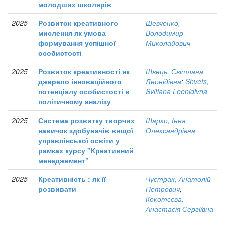
молодших школярів
2025
Розвиток креативного
Шевченко,
мислення як умова
Володимир
формування успішної
Миколайович
особистості
2025
Розвиток креативності як
Швець, Світлана
джерело інноваційного
Леонідівна
;
Shvets,
потенціалу особистості в
Svitlana Leonidivna
політичному аналізу
2025
Система розвитку творчих
Шарко, Інна
навичок здобувачів вищої
Олександрівна
управлінської освіти у
рамках курсу "Креативний
менеджемент"
2025
Креативність : як її
Чустрак, Анатолій
розвивати
Петрович
;
Кокотєєва,
Анастасія Сергіївна