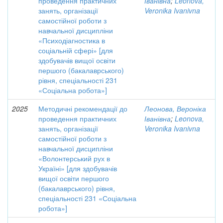
проведення практичних
Іванівна
;
Leonova,
занять, організації
Veronika Ivanivna
самостійної роботи з
навчальної дисципліни
«Психодіагностика в
соціальній сфері» [для
здобувачів вищої освіти
першого (бакалаврського)
рівня, спеціальності 231
«Соціальна робота»]
2025
Методичні рекомендації до
Леонова, Вероніка
проведення практичних
Іванівна
;
Leonova,
занять, організації
Veronika Ivanivna
самостійної роботи з
навчальної дисципліни
«Волонтерський рух в
Україні» [для здобувачів
вищої освіти першого
(бакалаврського) рівня,
спеціальності 231 «Соціальна
робота»]