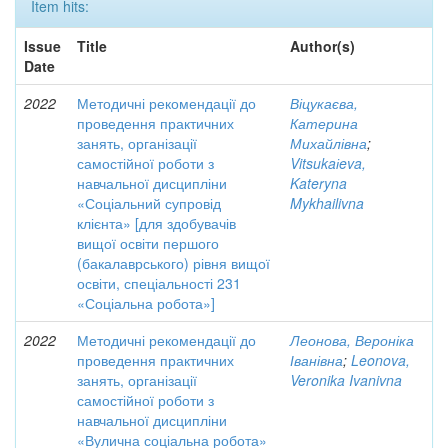
Item hits:
Issue
Title
Author(s)
Date
2022
Методичні рекомендації до
Віцукаєва,
проведення практичних
Катерина
занять, організації
Михайлівна
;
самостійної роботи з
Vitsukaіeva,
навчальної дисципліни
Kateryna
«Соціальний супровід
Mykhailivna
клієнта» [для здобувачів
вищої освіти першого
(бакалаврського) рівня вищої
освіти, спеціальності 231
«Соціальна робота»]
2022
Методичні рекомендації до
Леонова, Вероніка
проведення практичних
Іванівна
;
Leonova,
занять, організації
Veronika Ivanivna
самостійної роботи з
навчальної дисципліни
«Вулична соціальна робота»