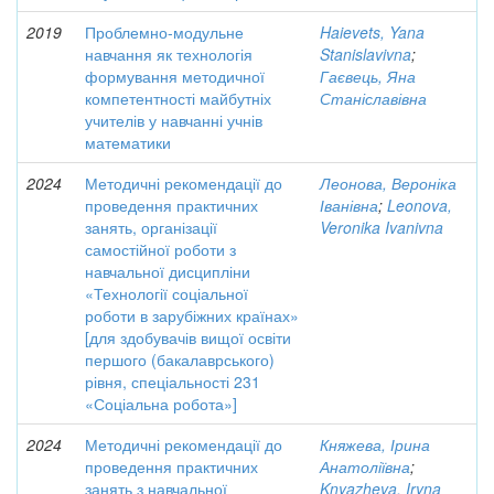
2019
Проблемно-модульне
Haievets, Yana
навчання як технологія
Stanislavivna
;
формування методичної
Гаєвець, Яна
компетентності майбутніх
Станіславівна
учителів у навчанні учнів
математики
2024
Методичні рекомендації до
Леонова, Вероніка
проведення практичних
Іванівна
;
Leonova,
занять, організації
Veronika Ivanivna
самостійної роботи з
навчальної дисципліни
«Технології соціальної
роботи в зарубіжних країнах»
[для здобувачів вищої освіти
першого (бакалаврського)
рівня, спеціальності 231
«Соціальна робота»]
2024
Методичні рекомендації до
Княжева, Ірина
проведення практичних
Анатоліївна
;
занять з навчальної
Knyazheva, Iryna