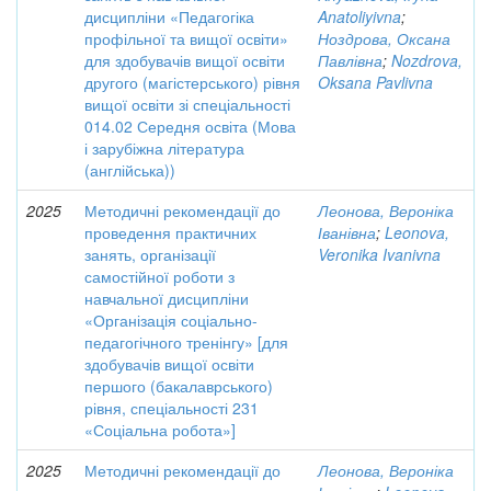
дисципліни «Педагогіка
Anatoliyivna
;
профільної та вищої освіти»
Ноздрова, Оксана
для здобувачів вищої освіти
Павлівна
;
Nozdrova,
другого (магістерського) рівня
Oksana Pavlivna
вищої освіти зі спеціальності
014.02 Середня освіта (Мова
і зарубіжна література
(англійська))
2025
Методичні рекомендації до
Леонова, Вероніка
проведення практичних
Іванівна
;
Leonova,
занять, організації
Veronika Ivanivna
самостійної роботи з
навчальної дисципліни
«Організація соціально-
педагогічного тренінгу» [для
здобувачів вищої освіти
першого (бакалаврського)
рівня, спеціальності 231
«Соціальна робота»]
2025
Методичні рекомендації до
Леонова, Вероніка