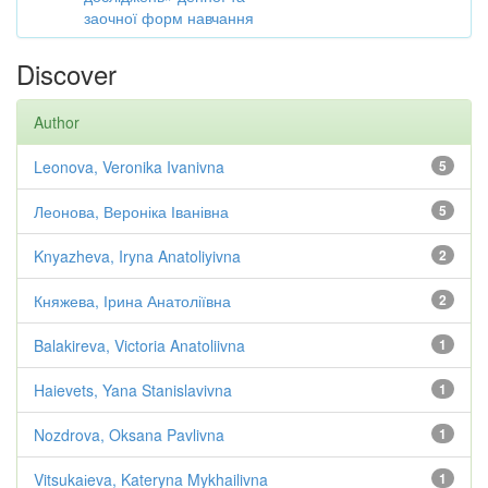
заочної форм навчання
Discover
Author
Leonova, Veronika Ivanivna
5
Леонова, Вероніка Іванівна
5
Knyazheva, Iryna Anatoliyivna
2
Княжева, Ірина Анатоліївна
2
Balakireva, Victoria Anatoliivna
1
Haievets, Yana Stanislavivna
1
Nozdrova, Oksana Pavlivna
1
Vitsukaіeva, Kateryna Mykhailivna
1