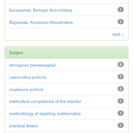
Балакірєва, Вікторія Анатоліївна
1
Віцукаєва, Катерина Михайлівна
1
next >
Subject
методичні рекомендації
8
самостійна робота
7
соціальна робота
2
methodical competence of the teacher
1
methodology of teaching mathematics
1
practical lesson
1