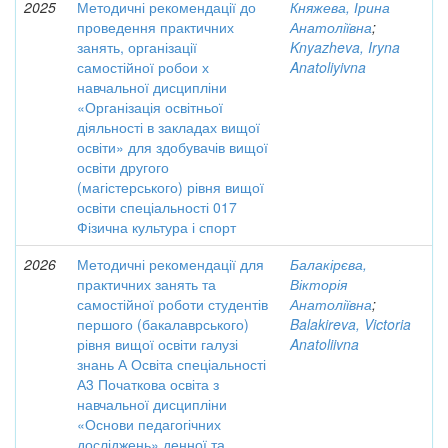
2025
Методичні рекомендації до
Княжева, Ірина
проведення практичних
Анатоліївна
;
занять, організації
Knyazheva, Iryna
самостійної робои х
Anatoliyivna
навчальної дисципліни
«Організація освітньої
діяльності в закладах вищої
освіти» для здобувачів вищої
освіти другого
(магістерського) рівня вищої
освіти спеціальності 017
Фізична культура і спорт
2026
Методичні рекомендації для
Балакірєва,
практичних занять та
Вікторія
самостійної роботи студентів
Анатоліївна
;
першого (бакалаврського)
Balakireva, Victoria
рівня вищої освіти галузі
Anatoliivna
знань А Освіта спеціальності
А3 Початкова освіта з
навчальної дисципліни
«Основи педагогічних
досліджень» денної та