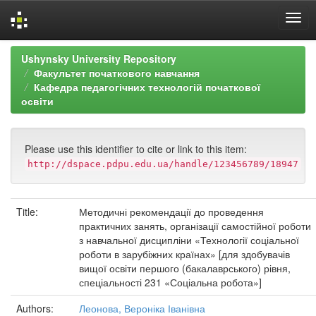
Skip
Ushynsky University Repository
navigation
Факультет початкового навчання
Кафедра педагогічних технологій початкової
освіти
Please use this identifier to cite or link to this item:
http://dspace.pdpu.edu.ua/handle/123456789/18947
Title:
Методичні рекомендації до проведення
практичних занять, організації самостійної роботи
з навчальної дисципліни «Технології соціальної
роботи в зарубіжних країнах» [для здобувачів
вищої освіти першого (бакалаврського) рівня,
спеціальності 231 «Соціальна робота»]
Authors:
Леонова, Вероніка Іванівна