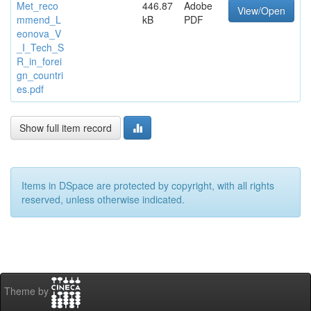
Met_reco
446.87
Adobe
View/Open
mmend_L
kB
PDF
eonova_V
_I_Tech_S
R_in_forei
gn_countri
es.pdf
Show full item record
Items in DSpace are protected by copyright, with all rights
reserved, unless otherwise indicated.
Theme by