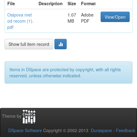
File
Description
Size
Format
Osipova met
1.07
Adobe
View/Open
od recom (1).
MB
PDF
pdf
Show full item record
Items in DSpace are protected by copyright, with all rights
reserved, unless otherwise indicated.
Theme by
DSpace Software
Copyright © 2002-2013
Duraspace
-
Feedback