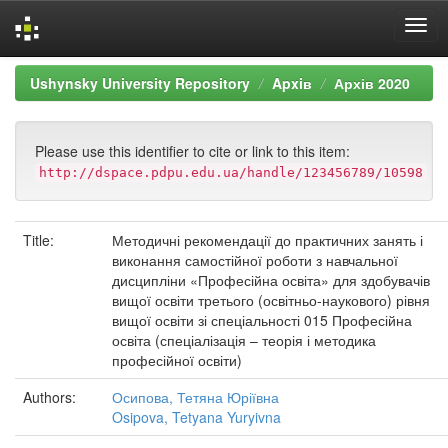
Skip
Ushynsky University Repository
Apxiв
Архів 2020
navigation
Please use this identifier to cite or link to this item:
http://dspace.pdpu.edu.ua/handle/123456789/10598
Title:
Методичні рекомендації до практичних занять і
виконання самостійної роботи з навчальної
дисципліни «Професійна освіта» для здобувачів
вищої освіти третього (освітньо-наукового) рівня
вищої освіти зі спеціальності 015 Професійна
освіта (спеціалізація – теорія і методика
професійної освіти)
Authors:
Осипова, Тетяна Юріївна
Osipova, Tetyana Yuryivna