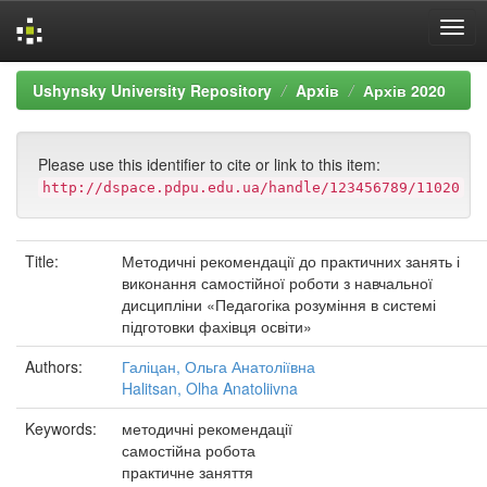
Skip
Ushynsky University Repository
Apxiв
Архів 2020
navigation
Please use this identifier to cite or link to this item:
http://dspace.pdpu.edu.ua/handle/123456789/11020
Title:
Методичні рекомендації до практичних занять і
виконання самостійної роботи з навчальної
дисципліни «Педагогіка розуміння в системі
підготовки фахівця освіти»
Authors:
Галіцан, Ольга Анатоліївна
Halitsan, Olha Anatoliivna
Keywords:
методичні рекомендації
самостійна робота
практичне заняття