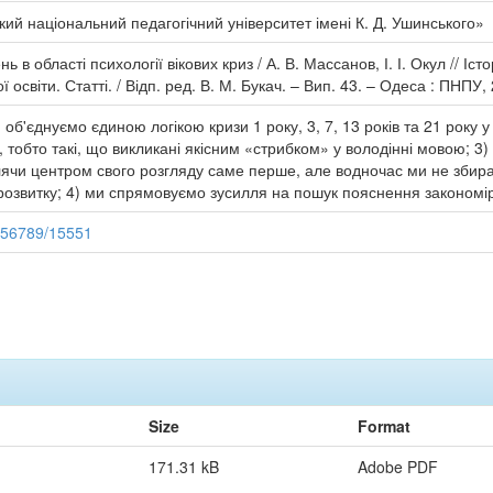
ий національний педагогічний університет імені К. Д. Ушинського»
в області психології вікових криз / А. В. Массанов, І. І. Окул // Іст
освіти. Статті. / Відп. ред. В. М. Букач. – Вип. 43. – Одеса : ПНПУ, 
 об'єднуємо єдиною логікою кризи 1 року, 3, 7, 13 років та 21 року 
 тобто такі, що викликані якісним «стрибком» у володінні мовою; 3
облячи центром свого розгляду саме перше, але водночас ми не збир
о розвитку; 4) ми спрямовуємо зусилля на пошук пояснення закономі
3456789/15551
Size
Format
171.31 kB
Adobe PDF