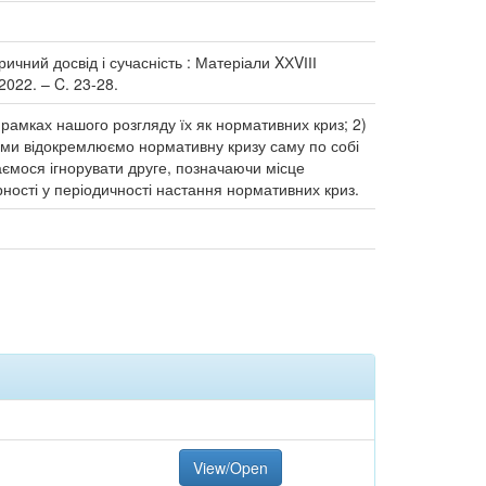
оричний досвід і сучасність : Матеріали XХVІІІ
2022. – C. 23-28.
у рамках нашого розгляду їх як нормативних криз; 2)
) ми відокремлюємо нормативну кризу саму по собі
аємося ігнорувати друге, позначаючи місце
рності у періодичності настання нормативних криз.
View/Open