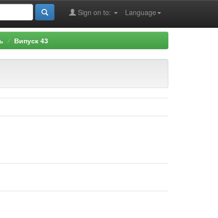
Sign on to:
Language
ь
Випуск 43