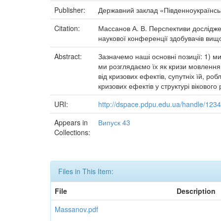
Publisher:
Державний заклад «Південноукраїнськ
Citation:
Массанов А. В. Перспективи досліджень 
наукової конференції здобувачів вищої 
Abstract:
Зазначемо наші основні позиції: 1) ми
ми розглядаємо їх як кризи мовлення,
від кризових ефектів, супутніх їй, р
кризових ефектів у структурі віковог
URI:
http://dspace.pdpu.edu.ua/handle/12
Appears in
Випуск 43
Collections:
Files in This Item:
File
Description
Massanov.pdf