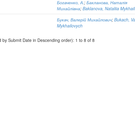
Богаченко, А.
;
Бакланова, Наталія
Михайлівна
;
Baklanova, Nataliia Mykhail
Букач, Валерій Михайлович
;
Bukach, Va
Mykhailovych
d by Submit Date in Descending order): 1 to 8 of 8