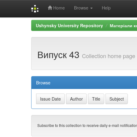
Home
Browse
Help
Skip
Ushynsky University Repository
Матеріали к
navigation
Випуск 43
Collection home page
Browse
Subscribe to this collection to receive daily e-mail notificati