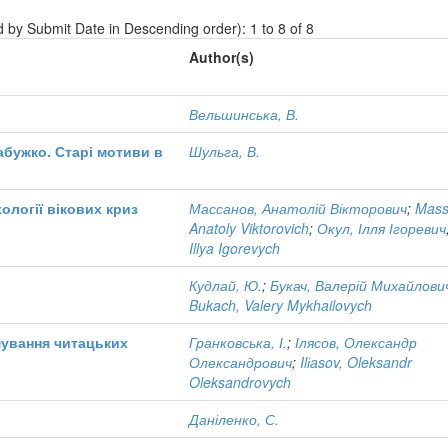
d by Submit Date in Descending order): 1 to 8 of 8
Author(s)
Вельшинська, В.
абужко. Старі мотиви в
Шульга, В.
ології вікових криз
Массанов, Анатолій Вікторович
;
Mass
Anatoly Viktorovich
;
Окул, Ілля Ігоревич
Illya Igorevych
Кудлай, Ю.
;
Букач, Валерій Михайлови
Bukach, Valery Mykhailovych
мування читацьких
Гранковська, І.
;
Ілясов, Олександр
Олександрович
;
Ilіasov, Oleksandr
Oleksandrovych
Даніленко, С.