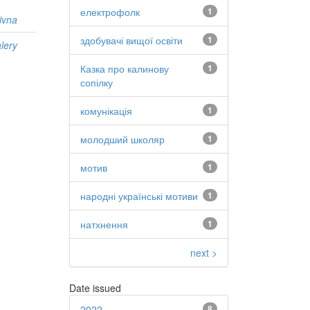
електрофолк
1
ivna
здобувачі вищої освіти
1
lery
Казка про калинову
1
сопілку
комунікація
1
молодший школяр
1
мотив
1
народні українські мотиви
1
натхнення
1
next >
Date issued
2022
8