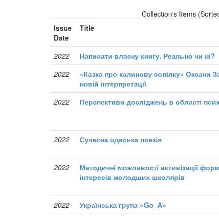
Collection's Items (Sorte
Issue
Title
Date
2022
Написати власну книгу. Реально чи ні?
2022
«Казка про калинову сопілку» Оксани З
новій інтерпретації
2022
Перспективи досліджень в області псих
2022
Сучасна одеська поезія
2022
Методичні можливості активізації фор
інтересів молодших школярів
2022
Українська група «Go_A»