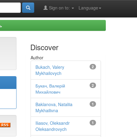
Sign on to:
Language
ь
Discover
Author
Bukach, Valery
2
Mykhailovych
Букач, Валерій
2
Михайлович
Baklanova, Nataliia
1
Mykhailivna
Ilіasov, Oleksandr
1
Oleksandrovych