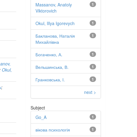
Massanov, Anatoly
1
Viktorovich
Okul, Illya Igorevych
1
Бакланова, Наталія
1
Михайлівна
Богаченко, А.
1
anov,
Вельшинська, В.
1
;
Okul,
Гранковська, І.
1
ч
;
next >
Subject
Go_A
1
вікова психологія
1