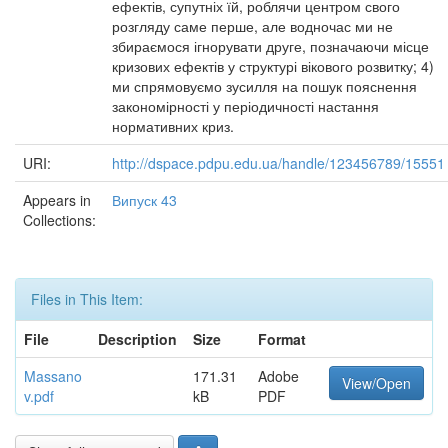
ефектів, супутніх їй, роблячи центром свого
розгляду саме перше, але водночас ми не
збираємося ігнорувати друге, позначаючи місце
кризових ефектів у структурі вікового розвитку; 4)
ми спрямовуємо зусилля на пошук пояснення
закономірності у періодичності настання
нормативних криз.
URI:
http://dspace.pdpu.edu.ua/handle/123456789/15551
Appears in
Випуск 43
Collections:
Files in This Item:
File
Description
Size
Format
Massano
171.31
Adobe
View/Open
v.pdf
kB
PDF