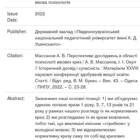
вікова психологія
Issue
2022
Date:
Publisher:
Державний заклад «Південноукраїнський
національний педагогічний університет імені К. Д.
Ушинського»
Citation:
Массанов А. В. Перспективи досліджень в області
психології вікових криз / А. В. Массанов, І. І. Окул
// Історичний досвід і сучасність : Матеріали XХVІІІ
наукової конференції здобувачів вищої освіти.
Статті. / Відп. ред. В. М. Букач. – Вип. 43. – Одеса
: ПНПУ, 2022. – C. 23-28.
Abstract:
Зазначемо наші основні позиції: 1) ми об'єднуємо
єдиною логікою кризи 1 року, 3, 7, 13 років та 21
року у рамках нашого розгляду їх як нормативних
криз; 2) ми розглядаємо їх як кризи мовлення,
тобто такі, що викликані якісним «стрибком» у
володінні мовою; 3) ми відокремлюємо
нормативну кризу саму по собі від кризових