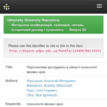
Skip
Ushynsky University Repository
navigation
Матеріали конференцій, семінарів, читань
Історичний досвід і сучасність
Випуск 43
Please use this identifier to cite or link to this item:
http://dspace.pdpu.edu.ua/handle/123456789/15551
Title:
Перспективи досліджень в області психології
вікових криз
Authors:
Массанов, Анатолій Вікторович
Massanov, Anatoly Viktorovich
Окул, Ілля Ігоревич
Okul, Illya Igorevych
Keywords:
психологія вікових криз