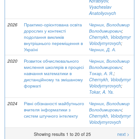
Korablyov,
Vyacheslav
Anatoliyovych
2026
Практико-орієнтована освіта
Черних, Володимир
дорослих у контексті
Володимирович
;
подолання викликів
Chernykh, Volodymyr
внутрішнього переміщення в
Volodymyrovych
;
Україні
Черних, Д. А.
2020
Розвиток обчислювального
Черних, Володимир
мислення школярів в процесі
Володимирович
;
навчання математики в
Токар, А. Я.
;
дистанційному та змішаному
Chernykh, Volodymyr
форматі
Volodymyrovych
;
Tokar, A. Ya.
2024
Рівні обізнаності майбутнього
Черних, Володимир
вчителя інформатики з
Володимирович
;
систем штучного інтелекту
Chernykh, Volodymyr
Volodymyrovych
Showing results 1 to 20 of 25
next >