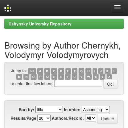
Skip
Ushynsky University Repository
navigation
Browsing by Author Chernykh,
Volodymyr Volodymyrovych
Jump to:
0-9
A
B
C
D
E
F
G
H
I
J
K
L
M
N
O
P
Q
R
S
T
U
V
W
X
Y
Z
or enter first few letters:
Sort by:
In order:
Results/Page
Authors/Record: