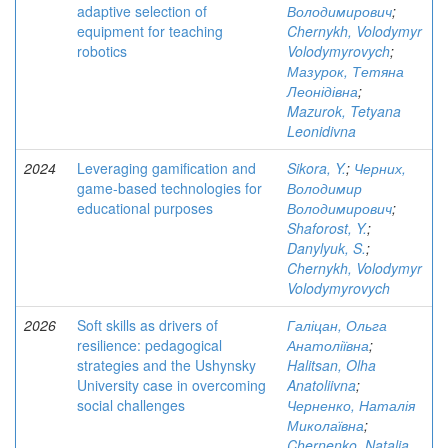
adaptive selection of
Володимирович
;
equipment for teaching
Chernykh, Volodymyr
robotics
Volodymyrovych
;
Мазурок, Тетяна
Леонідівна
;
Mazurok, Tetyana
Leonidivna
2024
Leveraging gamification and
Sikora, Y.
;
Черних,
game-based technologies for
Володимир
educational purposes
Володимирович
;
Shaforost, Y.
;
Danylyuk, S.
;
Chernykh, Volodymyr
Volodymyrovych
2026
Soft skills as drivers of
Галіцан, Ольга
resilience: pedagogical
Анатоліївна
;
strategies and the Ushynsky
Halitsan, Olha
University case in overcoming
Anatoliivna
;
social challenges
Черненко, Наталія
Миколаївна
;
Chernenko, Natalia