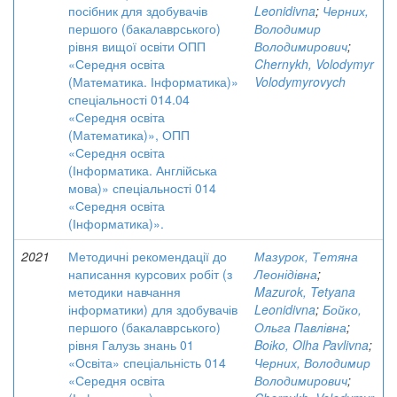
посібник для здобувачів
Leonidivna
;
Черних,
першого (бакалаврського)
Володимир
рівня вищої освіти ОПП
Володимирович
;
«Середня освіта
Chernykh, Volodymyr
(Математика. Інформатика)»
Volodymyrovych
спеціальності 014.04
«Середня освіта
(Математика)», ОПП
«Середня освіта
(Інформатика. Англійська
мова)» спеціальності 014
«Середня освіта
(Інформатика)».
2021
Методичні рекомендації до
Мазурок, Тетяна
написання курсових робіт (з
Леонідівна
;
методики навчання
Mazurok, Tetyana
інформатики) для здобувачів
Leonidivna
;
Бойко,
першого (бакалаврського)
Ольга Павлівна
;
рівня Галузь знань 01
Boіko, Olha Pavlivna
;
«Освіта» спеціальність 014
Черних, Володимир
«Середня освіта
Володимирович
;