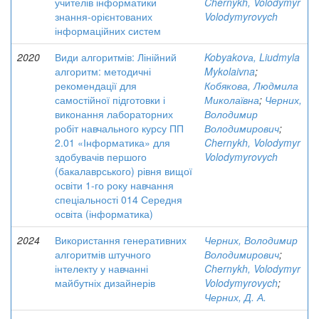
учителів інформатики
Chernykh, Volodymyr
знання-орієнтованих
Volodymyrovych
інформаційних систем
2020
Види алгоритмів: Лінійний
Kobyakovа, Liudmyla
алгоритм: методичні
Mykolaivna
;
рекомендації для
Кобякова, Людмила
самостійної підготовки і
Миколаївна
;
Черних,
виконання лабораторних
Володимир
робіт навчального курсу ПП
Володимирович
;
2.01 «Інформатика» для
Chernykh, Volodymyr
здобувачів першого
Volodymyrovych
(бакалаврського) рівня вищої
освіти 1-го року навчання
спеціальності 014 Середня
освіта (інформатика)
2024
Використання генеративних
Черних, Володимир
алгоритмів штучного
Володимирович
;
інтелекту у навчанні
Chernykh, Volodymyr
майбутніх дизайнерів
Volodymyrovych
;
Черних, Д. А.