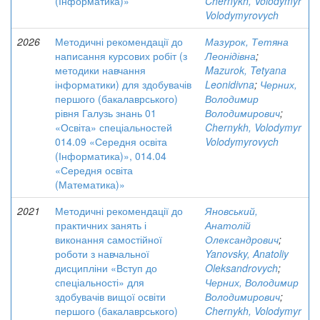
(Інформатика)»
Chernykh, Volodymyr
Volodymyrovych
2026
Методичні рекомендації до
Мазурок, Тетяна
написання курсових робіт (з
Леонідівна
;
методики навчання
Mazurok, Tetyana
інформатики) для здобувачів
Leonidivna
;
Черних,
першого (бакалаврського)
Володимир
рівня Галузь знань 01
Володимирович
;
«Освіта» спеціальностей
Chernykh, Volodymyr
014.09 «Середня освіта
Volodymyrovych
(Інформатика)», 014.04
«Середня освіта
(Математика)»
2021
Методичні рекомендації до
Яновський,
практичних занять і
Анатолій
виконання самостійної
Олександрович
;
роботи з навчальної
Yanovsky, Anatoliy
дисципліни «Вступ до
Oleksandrovych
;
спеціальності» для
Черних, Володимир
здобувачів вищої освіти
Володимирович
;
першого (бакалаврського)
Chernykh, Volodymyr