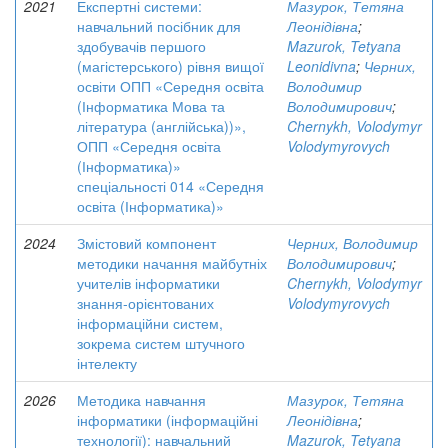
2021
Експертні системи:
Мазурок, Тетяна
навчальний посібник для
Леонідівна
;
здобувачів першого
Mazurok, Tetyana
(магістерського) рівня вищої
Leonidivna
;
Черних,
освіти ОПП «Середня освіта
Володимир
(Інформатика Мова та
Володимирович
;
література (англійська))»,
Chernykh, Volodymyr
ОПП «Середня освіта
Volodymyrovych
(Інформатика)»
спеціальності 014 «Середня
освіта (Інформатика)»
2024
Змістовий компонент
Черних, Володимир
методики начання майбутніх
Володимирович
;
учителів інформатики
Chernykh, Volodymyr
знання-орієнтованих
Volodymyrovych
інформаційни систем,
зокрема систем штучного
інтелекту
2026
Методика навчання
Мазурок, Тетяна
інформатики (інформаційні
Леонідівна
;
технології): навчальний
Mazurok, Tetyana