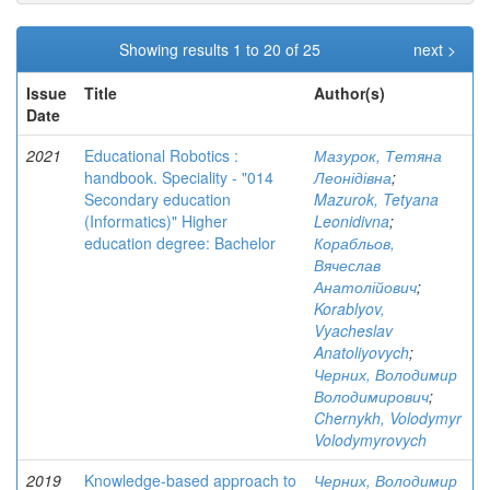
Showing results 1 to 20 of 25
next >
Issue
Title
Author(s)
Date
2021
Educational Robotics :
Мазурок, Тетяна
handbook. Speciality - "014
Леонідівна
;
Secondary education
Mazurok, Tetyana
(Informatics)" Higher
Leonidivna
;
education degree: Bachelor
Корабльов,
Вячеслав
Анатолійович
;
Korablyov,
Vyacheslav
Anatoliyovych
;
Черних, Володимир
Володимирович
;
Chernykh, Volodymyr
Volodymyrovych
2019
Knowledge-based approach to
Черних, Володимир