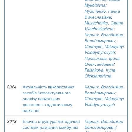
Mykolaivna
;
Музиченко, Ганна
В’ячеславівна
;
Muzychenko, Ganna
Vyacheslavivna
;
Черних, Володимир
Володимирович
;
Chernykh, Volodymyr
Volodymyrovych
;
Пальшкова, Ірина
Олександрівна
;
Palshkova, Iryna
Oleksandrivna
2024
Актуальність використання
Черних, Володимир
засобів інтелектуального
Володимирович
;
аналізу навчальних
Chernykh, Volodymyr
досягнень в адаптивному
Volodymyrovych
навчанні
2019
Блочна структура методичної
Черних, Володимир
системи навчання майбутніх
Володимирович
;