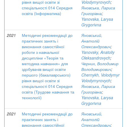
рівня вищої освіти зі
Volodymyrovych
;
спеціальності 014 Середня
Яновська, Лариса
освіта (Інформатика)
Григорівна
;
Yanovska, Larysa
Grygorivna
2021
Методичні рекомендації до
Яновський,
практичних занять і
Анатолій
виконання самостійної
Олександрович
;
роботи з навчальної
Yanovsky, Anatoliy
дисципліни «Теорія та
Oleksandrovych
;
методика навчання» для
Черних, Володимир
здобувачів вищої освіти
Володимирович
;
першого (бакалаврського)
Chernykh, Volodymyr
рівня вищої освіти зі
Volodymyrovych
;
спеціальності 014 Середня
Яновська, Лариса
освіта (Трудове навчання та
Григорівна
;
технології)
Yanovska, Larysa
Grygorivna
2021
Методичні рекомендації до
Яновський,
практичних занять і
Анатолій
виконання самостійної
Олександрович
;