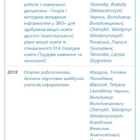
роботи з навчальної
Yanovsky, Anatoliy
дисципліни «Теорія і
Oleksandrovych
;
методика вкладання
Черних, Володимир
інформатики у ЗВО» для
Володимирович
;
здобувачів вищої освіти
Chernykh, Volodymyr
другого (магістерського)
Volodymyrovych
;
рівня вищої освіти зі
Яновська, Лариса
спеціальності 014 Середня
Григорівна
;
освіта (Трудове навчання та
Yanovska, Larysa
технології)
Grygorivna
2019
Освітня робототехніка.
Мазурок, Тетяна
Аспекти підготовки майбутніх
Леонідівна
;
учителів інформатики
Mazurok, Tetyana
Leonidivna
;
Черних,
Володимир
Володимирович
;
Chernykh, Volodymyr
Volodymyrovych
;
Корабльов,
Вячеслав
Анатолійович
;