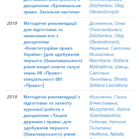
дисципліни «Кримінальне
Dolzhenkov, Oleg
право. Загальна частина»
Olexandrovych
2019
Методичні рекомендації
Долженков, Олег
для підготовки та
Олександрович
;
написання есе з
Dolzhenkov, Oleg
дисципліни
Olexandrovych
;
«Конституційне право
Наумкіна, Світлана
України» [для здобувачів
Михайлівна
;
першого (бакалаврського)
Naumkyna, Svitlana
рівня вищої освіти галузі
Mykhailivna
;
Швець,
знань 08 «Право»
Світлана
спеціальності 081
Леонідівна
;
Shvets,
«Право»]
Svitlana Leonidivna
2019
Методичні рекомендації з
Музиченко, Ганна
підготовки та захисту
В’ячеславівна
;
курсової роботи з
Muzychenko, Ganna
дисципліни «Теорія
Vyacheslavivna
;
держави і права» для
Гедікова, Наталя
здобувачів першого
Пилипівна
;
(бакалаврського) рівня
Hedikova, Natalia