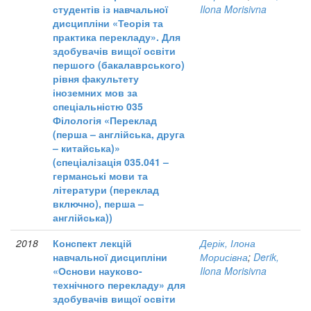
студентів із навчальної
Ilona Morisivna
дисципліни «Теорія та
практика перекладу». Для
здобувачів вищої освіти
першого (бакалаврського)
рівня факультету
іноземних мов за
спеціальністю 035
Філологія «Переклад
(перша – англійська, друга
– китайська)»
(спеціалізація 035.041 –
германські мови та
літератури (переклад
включно), перша –
англійська))
2018
Конспект лекцій
Дерік, Ілона
навчальної дисципліни
Морисівна
;
Derik,
«Основи науково-
Ilona Morisivna
технічного перекладу» для
здобувачів вищої освіти