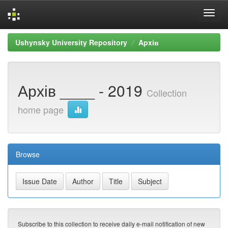
Skip
Ushynsky University Repository
Apxiв
navigation
Архів ____ - 2019
Collection
home page
Browse
Subscribe to this collection to receive daily e-mail notification of new