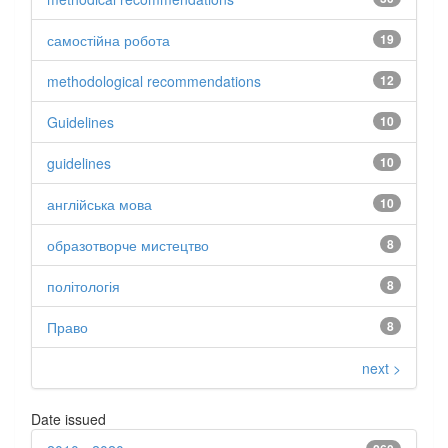
самостійна робота
19
methodological recommendations
12
Guidelines
10
guidelines
10
англійська мова
10
образотворче мистецтво
8
політологія
8
Право
8
next >
Date issued