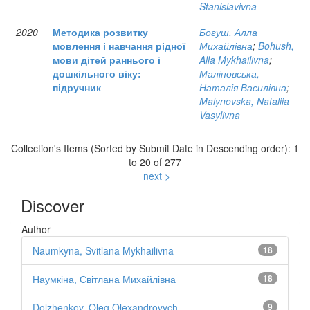
Stanislavivna
2020
Методика розвитку
Богуш, Алла
мовлення і навчання рідної
Михайлівна
;
Bohush,
мови дітей раннього і
Alla Mykhailivna
;
дошкільного віку:
Маліновська,
підручник
Наталія Василівна
;
Malynovska, Nataliia
Vasylivna
Collection's Items (Sorted by Submit Date in Descending order): 1
to 20 of 277
next >
Discover
Author
Naumkyna, Svitlana Mykhailivna
18
Наумкіна, Світлана Михайлівна
18
Dolzhenkov, Oleg Olexandrovych
9