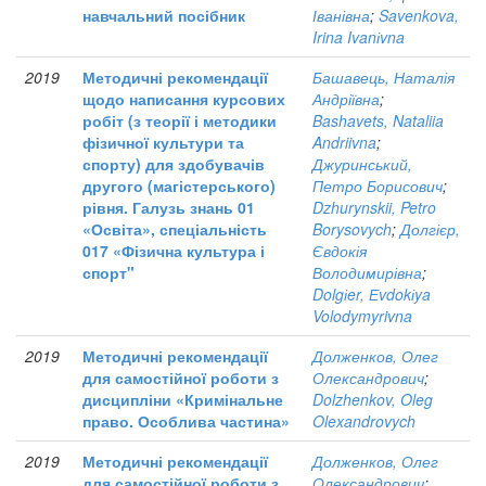
навчальний посібник
Іванівна
;
Savenkova,
Irina Ivanіvna
2019
Методичні рекомендації
Башавець, Наталія
щодо написання курсових
Андріївна
;
робіт (з теорії і методики
Bashavets, Nataliia
фізичної культури та
Andriivna
;
спорту) для здобувачів
Джуринський,
другого (магістерського)
Петро Борисович
;
рівня. Галузь знань 01
Dzhurynskii, Petro
«Освіта», спеціальність
Borysovych
;
Долгієр,
017 «Фізична культура і
Євдокія
спорт"
Володимирівна
;
Dolgіer, Еvdokіya
Volodymyrivna
2019
Методичні рекомендації
Долженков, Олег
для самостійної роботи з
Олександрович
;
дисципліни «Кримінальне
Dolzhenkov, Oleg
право. Особлива частина»
Olexandrovych
2019
Методичні рекомендації
Долженков, Олег
для самостійної роботи з
Олександрович
;