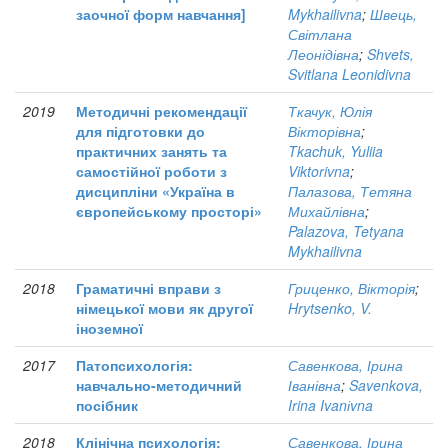
заочної форм навчання]
Mykhailivna
;
Швець,
Світлана
Леонідівна
;
Shvets,
Svitlana Leonidivna
2019
Методичні рекомендації
Ткачук, Юлія
для підготовки до
Вікторівна
;
практичних занять та
Tkachuk, Yuliia
самостійної роботи з
Viktorivna
;
дисципліни «Україна в
Палазова, Тетяна
європейському просторі»
Михайлівна
;
Palazova, Tetyana
Mykhailivna
2018
Граматичні вправи з
Гриценко, Вікторія
;
німецької мови як другої
Hrytsenko, V.
іноземної
2017
Патопсихологія:
Савенкова, Ірина
навчально-методичний
Іванівна
;
Savenkova,
посібник
Irina Ivanіvna
2018
Клінічна психологія:
Савенкова, Ірина