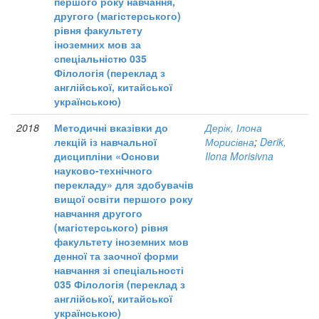
першого року навчання,
другого (магістерського)
рівня факультету
іноземних мов за
спеціальністю 035
Філологія (переклад з
англійської, китайської
українською)
2018
Методичні вказівки до
Дерік, Ілона
лекцій із навчальної
Морисівна
;
Derik,
дисципліни «Основи
Ilona Morisivna
науково-технічного
перекладу» для здобувачів
вищої освіти першого року
навчання другого
(магістерського) рівня
факультету іноземних мов
денної та заочної форми
навчання зі спеціальності
035 Філологія (переклад з
англійської, китайської
українською)