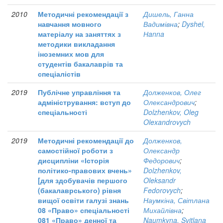
2010
Методичні рекомендації з
Дишель, Ганна
навчання мовного
Вадимівна
;
Dyshel,
матеріалу на заняттях з
Нanna
методики викладання
іноземних мов для
студентів бакалаврів та
спеціалістів
2019
Публічне управління та
Долженков, Олег
адміністрування: вступ до
Олександрович
;
спеціальності
Dolzhenkov, Oleg
Olexandrovych
2019
Методичні рекомендації до
Долженков,
самостійної роботи з
Олександр
дисципліни «Історія
Федорович
;
політико-правових вчень»
Dolzhenkov,
[для здобувачів першого
Oleksandr
(бакалаврського) рівня
Fedorovych
;
вищої освіти галузі знань
Наумкіна, Світлана
08 «Право» спеціальності
Михайлівна
;
081 «Право» денної та
Naumkyna, Svitlana