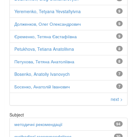
Yeremenko, Tetyana Yevstafiyivna
9
Долженков, Олег Олександрович
9
Єременко, Тетяна Євстафіївна
9
Petukhova, Tetіana Anatoliivna
8
Петухова, Тетяна Анатоліївна
8
Bosenko, Anatoliy Ivanovych
7
Босенко, Анатолій Іванович
7
next >
Subject
методичні рекомендації
94
methodical recommendations
30