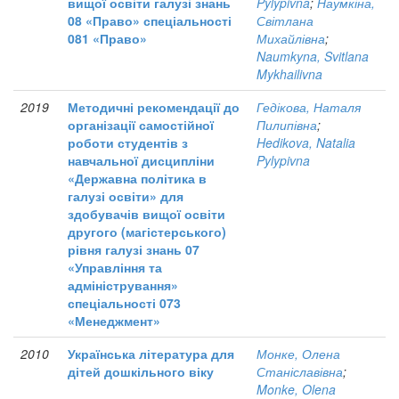
вищої освіти галузі знань
Pylypivna
;
Наумкіна,
08 «Право» спеціальності
Світлана
081 «Право»
Михайлівна
;
Naumkyna, Svitlana
Mykhailivna
2019
Методичні рекомендації до
Гедікова, Наталя
організації самостійної
Пилипівна
;
роботи студентів з
Hedikova, Natalia
навчальної дисципліни
Pylypivna
«Державна політика в
галузі освіти» для
здобувачів вищої освіти
другого (магістерського)
рівня галузі знань 07
«Управління та
адміністрування»
спеціальності 073
«Менеджмент»
2010
Українська література для
Монке, Олена
дітей дошкільного віку
Станіславівна
;
Monke, Olena