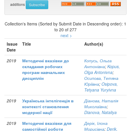
additions
Collection's Items (Sorted by Submit Date in Descending order): 1
to 20 of 277
next >
Issue
Title
Author(s)
Date
2019
Методичні вказівки до
Копусь, Ольга
складання робочих
Антонівна
;
Kopus,
програм навчальних
Olga Antonivna
;
дисциплін
Осипова, Тетяна
Юріївна
;
Osipova,
Tetyana Yuryivna
2019
Українська інтелігенція в
Діанова, Наталія
контексті становлення
Миколаївна
;
модерної нації
Dianova, Nataliya
2019
Методичні вказівки для
Дерік, Ілона
самостійної роботи
Морисівна
;
Derik,