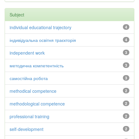
Subject
individual educational trajectory
4
індивідуальна освітня траєкторія
4
independent work
3
методична компетентність
3
самостійна робота
3
methodical competence
2
methodological competence
2
professional training
2
self-development
2