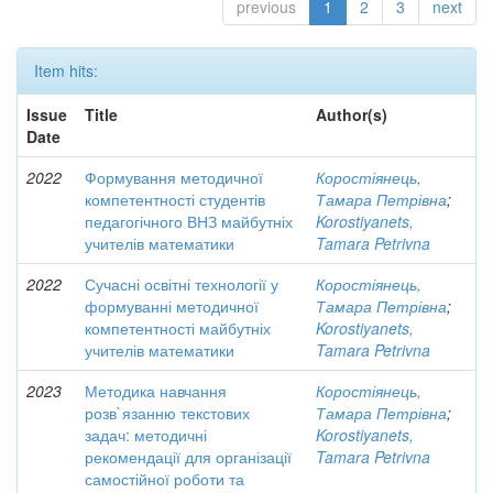
previous
1
2
3
next
Item hits:
Issue
Title
Author(s)
Date
2022
Формування методичної
Коростіянець,
компетентності студентів
Тамара Петрівна
;
педагогічного ВНЗ майбутніх
Korostiyanets,
учителів математики
Tamara Petrivna
2022
Сучасні освітні технології у
Коростіянець,
формуванні методичної
Тамара Петрівна
;
компетентності майбутніх
Korostiyanets,
учителів математики
Tamara Petrivna
2023
Методика навчання
Коростіянець,
розв`язанню текстових
Тамара Петрівна
;
задач: методичні
Korostiyanets,
рекомендації для організації
Tamara Petrivna
самостійної роботи та