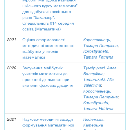
шкільного курсу математики"
для здобувачів освітнього
рівня "бакалавр".
Спеціальність 014 середня
освіта (Математика)
2021
Оцінка сформованості
Коростіянець,
методичної компетентності
Тамара Петрівна
;
майбутніх учителів
Korostiyanets,
математики
Tamara Petrivna
2020
Залучення майбутніх
Тумбрукакі, Алла
учителів математики до
Валеріївна
;
проектної діяльності при
Tumbrukaki, Alla
вивченні фахових дисципл
Valeriivna
;
Коростіянець,
Тамара Петрівна
;
Korostiyanets,
Tamara Petrivna
2021
Науково-методичні засади
Нєдялкова,
формування математичної
Катерина