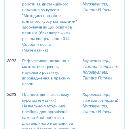
роботи та дистанційного
Korostiyanets,
навчання за курсом
Tamara Petrivna
"Методика навчання
шкільного курсу математики"
здобувачів вищої освіти за
першим (бакалаврським)
рівнем спеціальності 014
Середня освіта
(Математика)
2022
Рефлексивне навчання з
Коростіянець,
математики: рівень
Тамара Петрівна
;
наукового розвитку,
Korostiyanets,
впровадження в практику
Tamara Petrivna
освіти
2023
Планіметрія в шкільному
Коростіянець,
курсі математики:
Тамара Петрівна
;
Навчально-методичний
Korostiyanets,
посібник для організації
Tamara Petrivna
самостійної роботи та
дистанційного навчання за
курсом "Методика навчання