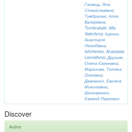
Гаєвець, Яна
Станіславівна
;
Тумбрукакі, Алла
Валеріївна
;
Tumbrukaki, Alla
Valeriivna
;
Іщенко,
Анастасія
Леонідівна
;
Ishchenko, Anastasia
Leonidivna
;
Друзьяк,
Олена Євгенівна
;
Марахова, Тетяна
Олегівна
;
Демченко, Евеліна
Миколаївна
;
Шинкаренко,
Євгеній Павлович
Discover
Author