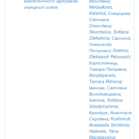
компетентності здобувачів
Василівна
;
середньої освіти
Nіedіаlkova,
Katerina
;
Скворцова,
Світлана
Олексіївна
;
Skvortsova, Svitlana
Oleksiivna
;
Свєтной,
Олександр
Петрович
;
Svietnoi,
Oleksandr Petrovych
;
Коростіянець,
Тамара Петрівна
;
Korostiyanets,
Tamara Petrivna
;
Іванова, Світлана
Володимирівна
;
Ivanova, Svitlana
Volodymyrivna
;
Кушнірук, Анастасія
Сергіївна
;
Kushniruk,
Anastasiia Serhiivna
;
Haievets, Yana
Stanislavivna
;