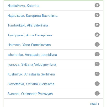
Nіedіаlkova, Katerina
5
Нєдялкова, Катерина Василівна
5
Tumbrukaki, Alla Valeriivna
2
Тумбрукакі, Алла Валеріївна
2
Haievets, Yana Stanislavivna
1
Ishchenko, Anastasia Leonidivna
1
Ivanova, Svitlana Volodymyrivna
1
Kushniruk, Anastasiia Serhiivna
1
Skvortsova, Svitlana Oleksiivna
1
Svietnoi, Oleksandr Petrovych
1
next >