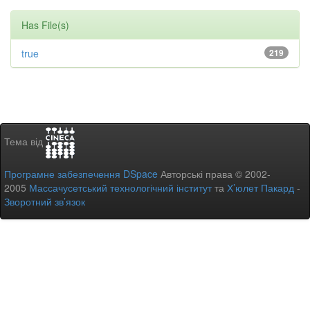
Has File(s)
true
219
Тема від
Програмне забезпечення DSpace
Авторські права © 2002-
2005
Массачусетський технологічний інститут
та
Х’юлет Пакард
-
Зворотний зв’язок