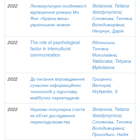
2022
Лінгвокультурні особливості
Stoianova, Tetiana
відтворення роману Мо
Volodymyrivna
;
Яня «Країна вина»
Стоянова, Тетяна
українською мовою
Володимирівна
;
Нікорчук, Дарія
2022
The role of psychological
Яблонська,
factor in intercultural
Тетяна
communication
Миколаївна
;
Yablonska, Tetyana
Mykolaivna
2022
До питання впровадження
Гриценко,
сучасних інформаційних
Вікторія
;
технологій у підготовку
Hrytsenko, V.
майбутніх перекладачів
2022
Науково-популярна стаття
Stoianova, Tetiana
як об’єкт дослідження
Volodymyrivna
;
перекладознавства
Стоянова, Тетяна
Володимирівна
;
Приходько, Надія