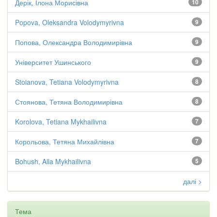
Дерік, Ілона Морисівна
10
Popova, Oleksandra Volodymyrivna
9
Попова, Олександра Володимирівна
9
Університет Ушинського
9
Stoianova, Tetiana Volodymyrivna
8
Стоянова, Тетяна Володимирівна
8
Korolova, Tetiana Mykhailivna
7
Корольова, Тетяна Михайлівна
7
Bohush, Alla Mykhailivna
5
далі >
Тема