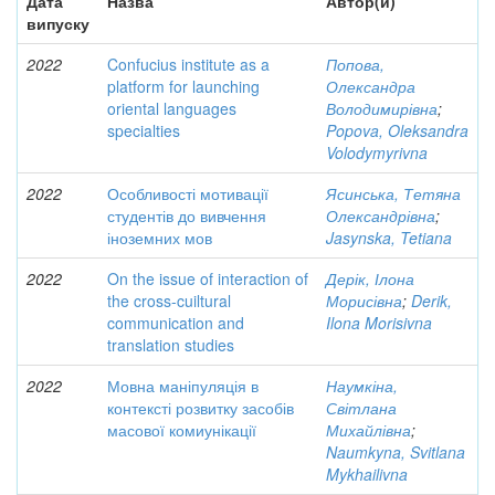
Дата
Назва
Автор(и)
випуску
2022
Confucius institute as a
Попова,
platform for launching
Олександра
oriental languages
Володимирівна
;
specialties
Popova, Oleksandra
Volodymyrivna
2022
Особливості мотивації
Ясинська, Тетяна
студентів до вивчення
Олександрівна
;
іноземних мов
Jasynska, Tetiana
2022
On the issue of interaction of
Дерік, Ілона
the cross-cuiltural
Морисівна
;
Derik,
communication and
Ilona Morisivna
translation studies
2022
Мовна маніпуляція в
Наумкіна,
контексті розвитку засобів
Світлана
масової комиунікації
Михайлівна
;
Naumkyna, Svitlana
Mykhailivna