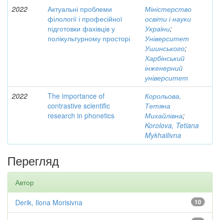
2022
Актуальні проблеми
Міністерство
філології і професійної
освіти і науки
підготовки фахівців у
України
;
полікультурному просторі
Університет
Ушинського
;
Харбінський
інженерний
університет
2022
The importance of
Корольова,
contrastive scientific
Тетяна
research in phonetics
Михайлівна
;
Korolova, Tetiana
Mykhailivna
Перегляд
Автор
Derik, Ilona Morisivna
10