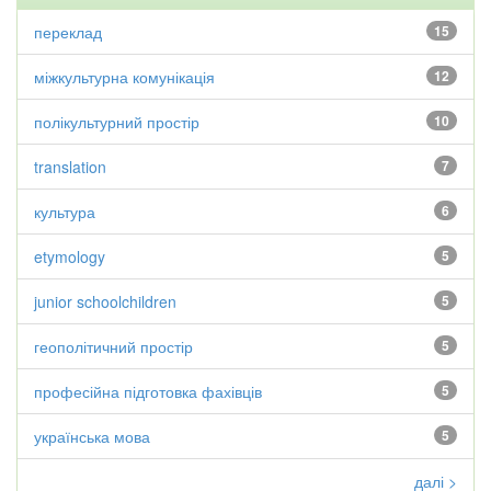
переклад
15
міжкультурна комунікація
12
полікультурний простір
10
translation
7
культура
6
etymology
5
junior schoolchildren
5
геополітичний простір
5
професійна підготовка фахівців
5
українська мова
5
далі >