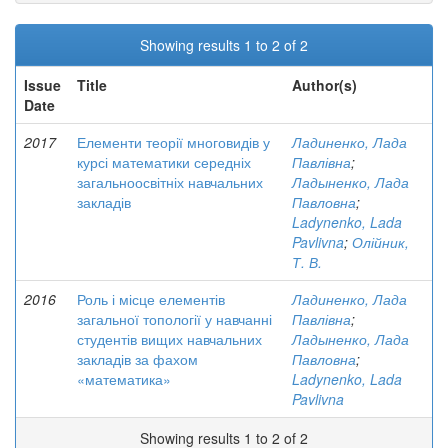
Showing results 1 to 2 of 2
Issue
Title
Author(s)
Date
2017
Елементи теорії многовидів у
Ладиненко, Лада
курсі математики середніх
Павлівна
;
загальноосвітніх навчальних
Ладыненко, Лада
закладів
Павловна
;
Ladynenko, Lada
Pavlivna
;
Олійник,
Т. В.
2016
Роль і місце елементів
Ладиненко, Лада
загальної топології у навчанні
Павлівна
;
студентів вищих навчальних
Ладыненко, Лада
закладів за фахом
Павловна
;
«математика»
Ladynenko, Lada
Pavlivna
Showing results 1 to 2 of 2