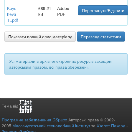
Koyc
689.21
Adobe
Переглянути/Відкрити
heva
kB
PDF
Т..pdf
Показати повний опис матеріалу
Перегляд статистики
Усі матеріали в архіві електронних ресурсів захищені
авторським правом, всі права збережені.
Тема від
Програмне забезпечення DSpace
Авторські права © 2002-
2005
Массачусетський технологічний інститут
та
Х’юлет Пакард
-
Зворотний зв’язок