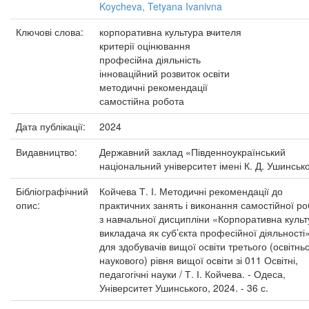
Koycheva, Tetyana Ivanivna
Ключові слова:
корпоративна культура вчителя
критерії оцінювання
професійна діяльність
інноваційний розвиток освіти
методичні рекомендації
самостійна робота
Дата публікації:
2024
Видавництво:
Державний заклад «Південноукраїнський
національний університет імені К. Д. Ушинськ
Бібліографічний
Койчева Т. І. Методичні рекомендації до
опис:
практичних занять і виконання самостійної р
з навчальної дисципліни «Корпоративна культ
викладача як суб’єкта професійної діяльності
для здобувачів вищої освіти третього (освітнь
наукового) рівня вищої освіти зі 011 Освітні,
педагогічні науки / Т. І. Койчева. - Одеса,
Університет Ушинського, 2024. - 36 с.