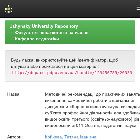
Skip
Ushynsky University Repository
navigation
Факультет початкового навчання
Кафедра педагогіки
Будь ласка, використовуйте цей ідентифікатор, щоб
цитувати або посилатися на цей матеріал:
http://dspace.pdpu.edu.ua/handle/123456789/20333
Назва:
Методичні рекомендації до практичних занять
виконання самостійної роботи з навчальної
дисципліни «Корпоративна культура викладач
суб’єкта професійної діяльності» для здобувач
вищої освіти третього (освітньо-наукового) рі
вищої освіти зі 011 Освітні, педагогічні науки
Автори:
Койчева, Тетяна Іванівна