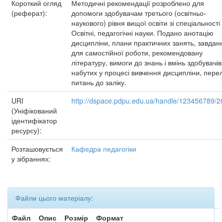
Короткий огляд
Методичні рекомендації розроблено для
(реферат):
допомоги здобувачам третього (освітньо-
наукового) рівня вищої освіти зі спеціальності
Освітні, педагогічні науки. Подано анотацію
дисципліни, плани практичних занять, завдан
для самостійної роботи, рекомендовану
літературу, вимоги до знань і вмінь здобувачів
набутих у процесі вивчення дисципліни, перел
питань до заліку.
URI
http://dspace.pdpu.edu.ua/handle/123456789/
(Уніфікований
ідентифікатор
ресурсу):
Розташовується
Кафедра педагогіки
у зібраннях:
Файли цього матеріалу:
Файл
Опис
Розмір
Формат