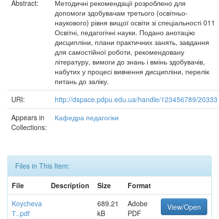
Abstract:
Методичні рекомендації розроблено для
допомоги здобувачам третього (освітньо-
наукового) рівня вищої освіти зі спеціальності 011
Освітні, педагогічні науки. Подано анотацію
дисципліни, плани практичних занять, завдання
для самостійної роботи, рекомендовану
літературу, вимоги до знань і вмінь здобувачів,
набутих у процесі вивчення дисципліни, перелік
питань до заліку.
URI:
http://dspace.pdpu.edu.ua/handle/123456789/20333
Appears in
Кафедра педагогіки
Collections:
Files in This Item:
File
Description
Size
Format
Koycheva
689.21
Adobe
View/Open
Т..pdf
kB
PDF