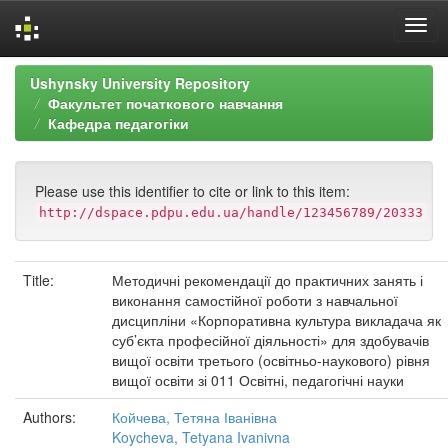
Skip
Ushynsky University Repository
navigation
Факультет початкового навчання
Кафедра педагогіки
Please use this identifier to cite or link to this item:
http://dspace.pdpu.edu.ua/handle/123456789/20333
Title:
Методичні рекомендації до практичних занять і
виконання самостійної роботи з навчальної
дисципліни «Корпоративна культура викладача як
суб’єкта професійної діяльності» для здобувачів
вищої освіти третього (освітньо-наукового) рівня
вищої освіти зі 011 Освітні, педагогічні науки
Authors:
Койчева, Тетяна Іванівна
Koycheva, Tetyana Ivanivna