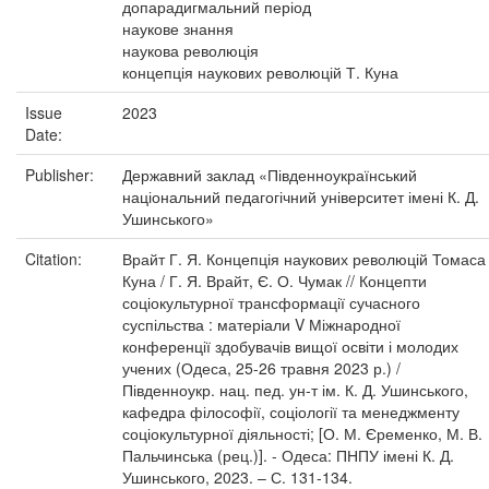
допарадигмальний період
наукове знання
наукова революція
концепція наукових революцій Т. Куна
Issue
2023
Date:
Publisher:
Державний заклад «Південноукраїнський
національний педагогічний університет імені К. Д.
Ушинського»
Citation:
Врайт Г. Я. Концепція наукових революцій Томаса
Куна / Г. Я. Врайт, Є. О. Чумак // Концепти
соціокультурної трансформації сучасного
суспільства : матеріали V Міжнародної
конференції здобувачів вищої освіти і молодих
учених (Одеса, 25-26 травня 2023 р.) /
Південноукр. нац. пед. ун-т ім. К. Д. Ушинського,
кафедра філософії, соціології та менеджменту
соціокультурної діяльності; [О. М. Єременко, М. В.
Пальчинська (рец.)]. - Одеса: ПНПУ імені К. Д.
Ушинського, 2023. – С. 131-134.