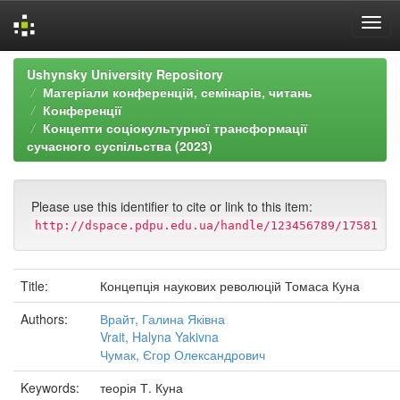
Skip
Ushynsky University Repository
navigation
Матеріали конференцій, семінарів, читань
Конференції
Концепти соціокультурної трансформації
сучасного суспільства (2023)
Please use this identifier to cite or link to this item:
http://dspace.pdpu.edu.ua/handle/123456789/17581
Title:
Концепція наукових революцій Томаса Куна
Authors:
Врайт, Галина Яківна
Vrait, Halyna Yakivna
Чумак, Єгор Олександрович
Keywords:
теорія Т. Куна