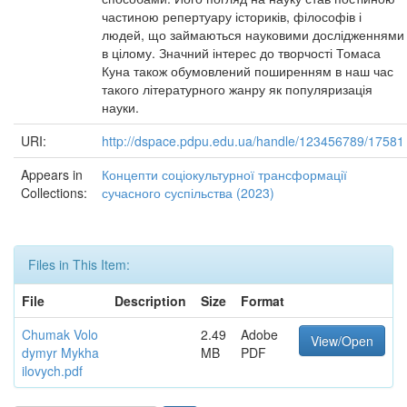
частиною репертуару істориків, філософів і
людей, що займаються науковими дослідженнями
в цілому. Значний інтерес до творчості Томаса
Куна також обумовлений поширенням в наш час
такого літературного жанру як популяризація
науки.
URI:
http://dspace.pdpu.edu.ua/handle/123456789/17581
Appears in
Концепти соціокультурної трансформації
Collections:
сучасного суспільства (2023)
Files in This Item:
File
Description
Size
Format
Chumak Volo
2.49
Adobe
View/Open
dymyr Mykha
MB
PDF
ilovych.pdf