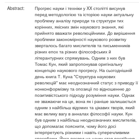
Abstract:
Прогрес науки і техніки у XX столітті висунув
перед методологією та історією науки актуальну
проблему аналізу природи та структури тих
корінних, якісних змін наукового знання, які
прийнято вважати революційними. До вирішення
проблеми закономірності наукового розвитку
зверталось багато мислителів та письменників
різних епох та різних філософських й
літерантурних спрямувань. Одним з них був
Томас Кун, який запропонував оригінальну
концепцію наукового прогресу. На сьогоднішній
день книга Т. Куна "Структура наукових
революцій" має неоднозначний статус з приводу її
нонконформізму та опозиції по відношенню до
позитивістського підходу розуміння науки. Однак
не зважаючи на це, вона як і раніше залишається
одним з найбільш відомих та цікавих творів, який
має велику вагу в анналах філософії науки. Кун
був одним з найбільш неоднозначних мислителів,
що допомагає пояснити, чому його досі
інтерпретують різними і навіть суперечливими
способами. Його погляд на науку став постійною