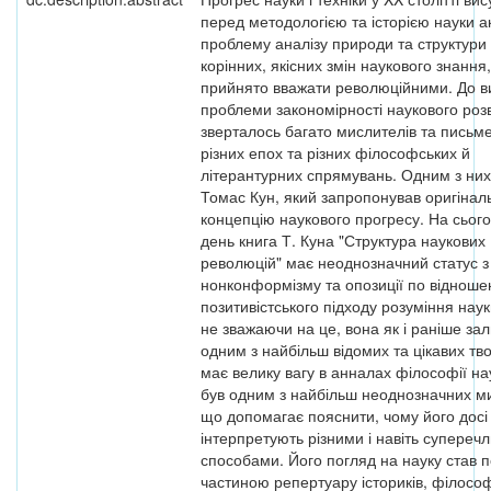
перед методологією та історією науки а
проблему аналізу природи та структури
корінних, якісних змін наукового знання,
прийнято вважати революційними. До 
проблеми закономірності наукового роз
зверталось багато мислителів та письм
різних епох та різних філософських й
літерантурних спрямувань. Одним з них
Томас Кун, який запропонував оригінал
концепцію наукового прогресу. На сьог
день книга Т. Куна "Структура наукових
революцій" має неоднозначний статус з 
нонконформізму та опозиції по віднош
позитивістського підходу розуміння нау
не зважаючи на це, вона як і раніше за
одним з найбільш відомих та цікавих тво
має велику вагу в анналах філософії на
був одним з найбільш неоднозначних ми
що допомагає пояснити, чому його досі
інтерпретують різними і навіть супереч
способами. Його погляд на науку став 
частиною репертуару істориків, філософ