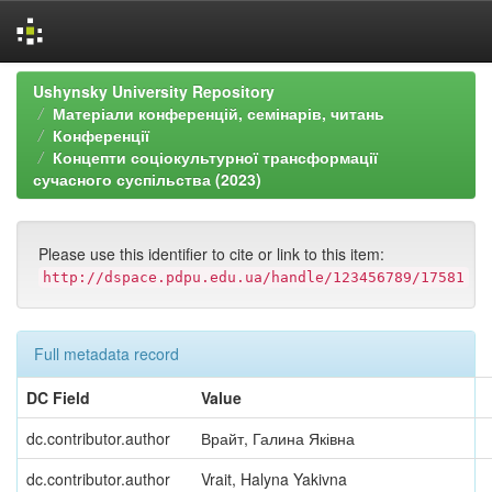
Skip
Ushynsky University Repository
navigation
Матеріали конференцій, семінарів, читань
Конференції
Концепти соціокультурної трансформації
сучасного суспільства (2023)
Please use this identifier to cite or link to this item:
http://dspace.pdpu.edu.ua/handle/123456789/17581
Full metadata record
DC Field
Value
dc.contributor.author
Врайт, Галина Яківна
dc.contributor.author
Vrait, Halyna Yakivna