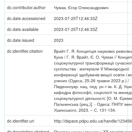
dc.contributor.author
Чумак, Єгор Олександрович
dc.date.accessioned
2023-07-25T12:46:33Z
dc.date.available
2023-07-25T12:46:33Z
dc.date.issued
2023
dc.identifier.citation
Врайт Г. Я. Концепція наукових револю
Куна / Г. Я. Врайт, Є. О. Чумак // Конце
соціокультурної трансформації сучасно
суспільства : матеріали V Міжнародної
конференції здобувачів вищої освіти і 
учених (Одеса, 25-26 травня 2023 р.) /
Південноукр. нац. пед. ун-т ім. К. Д. Уш
кафедра філософії, соціології та мене
соціокультурної діяльності; [О. М. Єреме
Пальчинська (рец.)]. - Одеса: ПНПУ імені
Ушинського, 2023. – С. 131-134.
dc.identifier.uri
http://dspace.pdpu.edu.ua/handle/12345
dc.description.abstract
Прогрес науки і техніки у XX столітті ви