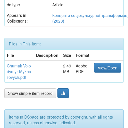
dc.type
Article
Appears in
Концепти соціокультурної трансформації
Collections:
(2023)
Files in This Item:
File
Description
Size
Format
Chumak Volo
2.49
Adobe
View/Open
dymyr Mykha
MB
PDF
ilovych.pdf
Show simple item record
Items in DSpace are protected by copyright, with all rights
reserved, unless otherwise indicated.