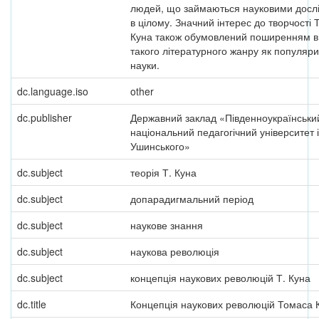
людей, що займаються науковими досл
в цілому. Значний інтерес до творчості
Куна також обумовлений поширенням в
такого літературного жанру як популяри
науки.
dc.language.iso
other
dc.publisher
Державний заклад «Південноукраїнськи
національний педагогічний університет і
Ушинського»
dc.subject
теорія Т. Куна
dc.subject
допарадигмальний період
dc.subject
наукове знання
dc.subject
наукова революція
dc.subject
концепція наукових революцій Т. Куна
dc.title
Концепція наукових революцій Томаса 