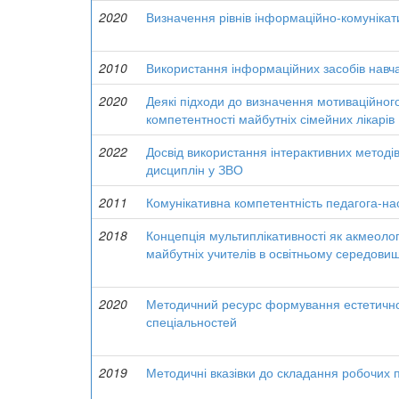
2020
Визначення рівнів інформаційно-комунікати
2010
Використання інформаційних засобів навча
2020
Деякі підходи до визначення мотиваційног
компетентності майбутніх сімейних лікарів
2022
Досвід використання інтерактивних методів
дисциплін у ЗВО
2011
Комунікативна компетентність педагога-на
2018
Концепція мультиплікативності як акмеоло
майбутніх учителів в освітньому середови
2020
Методичний ресурс формування естетичної
спеціальностей
2019
Методичні вказівки до складання робочих 