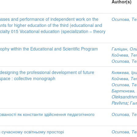
Author(s)
lasses and performance of independent work on the
Осипова, Те
ants for higher education of the third (educational and
pecialty 015 Vocational education (specialization – theory
sophy within the Educational and Scientific Program
Галіцан, Ол
Койчева, Те
Осипова, Те
 designing the professional development of future
Княжева, Ір
y space : collective monograph
Койчева, Те
Осипова, Те
Бартєнєва, 
Oleksandriv
Pavlivna
;
Гал
ованості як константи здійснення педагогічного
Осипова, Те
в сучасному освітньому просторі
Осипова, Те