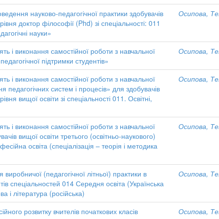
роведення науково-педагогічної практики здобувачів
Осипова, Те
рівня доктор філософії (Phd) зі спеціальності: 011
едагогічні науки»
ть і виконання самостійної роботи з навчальної
Осипова, Те
 педагогічної підтримки студентів»
ть і виконання самостійної роботи з навчальної
Осипова, Те
ня педагогічних систем і процесів» для здобувачів
рівня вищої освіти зі спеціальності 011. Освітні,
ть і виконання самостійної роботи з навчальної
Осипова, Те
ачів вищої освіти третього (освітньо-наукового)
фесійна освіта (спеціалізація – теорія і методика
виробничої (педагогічної літньої) практики в
Осипова, Те
тів спеціальностей 014 Середня освіта (Українська
ва і література (російська)
йного розвитку вчителів початкових класів
Осипова, Те