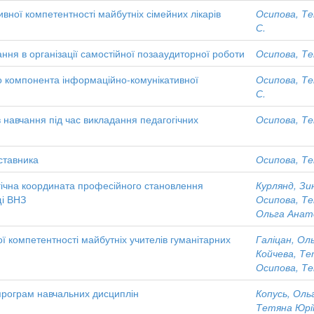
вної компетентності майбутніх сімейних лікарів
Осипова, Те
С.
ння в організації самостійної позааудиторної роботи
Осипова, Те
о компонента інформаційно-комунікативної
Осипова, Те
С.
 навчання під час викладання педагогічних
Осипова, Те
ставника
Осипова, Те
гічна координата професійного становлення
Курлянд, Зи
щі ВНЗ
Осипова, Те
Ольга Анато
 компетентності майбутніх учителів гуманітарних
Галіцан, Ол
Койчева, Те
Осипова, Те
програм навчальних дисциплін
Копусь, Оль
Тетяна Юрі