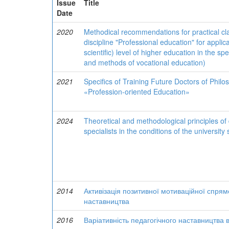
Issue
Title
Date
2020
Methodical recommendations for practical c
discipline "Professional education" for applic
scientific) level of higher education in the s
and methods of vocational education)
2021
Specifics of Training Future Doctors of Philo
«Profession-oriented Education»
2024
Theoretical and methodological principles of
specialists in the conditions of the universit
2014
Активізація позитивної мотиваційної спрям
наставництва
2016
Варіативність педагогічного наставництва 