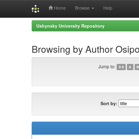
Home
Browse
Help
Skip
Ushynsky University Repository
navigation
Browsing by Author Osipo
Jump to:
0-9
A
B
Sort by: