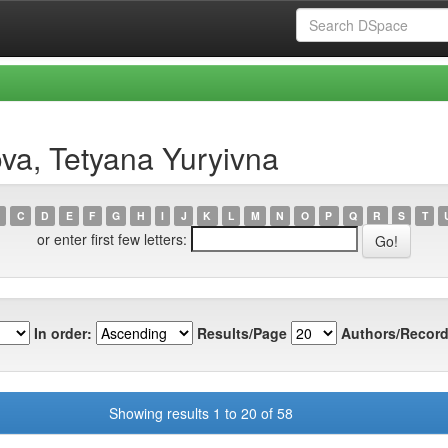
va, Tetyana Yuryivna
C
D
E
F
G
H
I
J
K
L
M
N
O
P
Q
R
S
T
or enter first few letters:
In order:
Results/Page
Authors/Record
Showing results 1 to 20 of 58