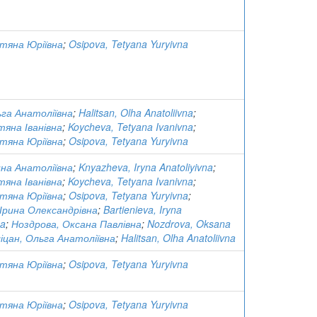
тяна Юріївна
;
Osipova, Tetyana Yuryivna
ьга Анатоліївна
;
Halitsan, Olha Anatoliivna
;
тяна Іванівна
;
Koycheva, Tetyana Ivanivna
;
тяна Юріївна
;
Osipova, Tetyana Yuryivna
ина Анатоліївна
;
Knyazheva, Iryna Anatoliyivna
;
тяна Іванівна
;
Koycheva, Tetyana Ivanivna
;
тяна Юріївна
;
Osipova, Tetyana Yuryivna
;
Ірина Олександрівна
;
Bartienieva, Iryna
na
;
Ноздрова, Оксана Павлівна
;
Nozdrova, Oksana
іцан, Ольга Анатоліївна
;
Halitsan, Olha Anatoliivna
тяна Юріївна
;
Osipova, Tetyana Yuryivna
тяна Юріївна
;
Osipova, Tetyana Yuryivna