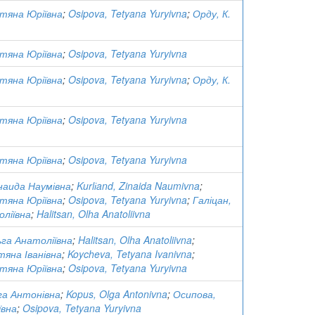
тяна Юріївна
;
Osipova, Tetyana Yuryivna
;
Орду, К.
тяна Юріївна
;
Osipova, Tetyana Yuryivna
тяна Юріївна
;
Osipova, Tetyana Yuryivna
;
Орду, К.
тяна Юріївна
;
Osipova, Tetyana Yuryivna
тяна Юріївна
;
Osipova, Tetyana Yuryivna
наида Наумівна
;
Kurlіand, Zinaida Naumivna
;
тяна Юріївна
;
Osipova, Tetyana Yuryivna
;
Галіцан,
ліївна
;
Halitsan, Olha Anatoliivna
ьга Анатоліївна
;
Halitsan, Olha Anatoliivna
;
тяна Іванівна
;
Koycheva, Tetyana Ivanivna
;
тяна Юріївна
;
Osipova, Tetyana Yuryivna
га Антонівна
;
Kopus, Olga Antonivna
;
Осипова,
ївна
;
Osipova, Tetyana Yuryivna