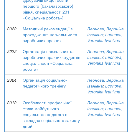
здобувачів вищої освіти
першого (бакалаврського)
рівня, спеціальності 231
«Соціальна робота»]
2022
Методичні рекомендації з
Леонова, Вероніка
проходження навчальних та
Іванівна
;
Leonova,
виробничих практик
Veronika Ivanivna
2022
Організація навчальних та
Леонова, Вероніка
виробничих практик студентів
Іванівна
;
Leonova,
спеціальності «Соціальна
Veronika Ivanivna
робота»
2024
Організація соціально-
Леонова, Вероніка
педагогічного тренінгу
Іванівна
;
Leonova,
Veronika Ivanivna
2012
Особливості професійної
Леонова, Вероніка
етики майбутнього
Іванівна
;
Leonova,
соціального педагога в
Veronika Ivanivna
закладах соціального захисту
дітей