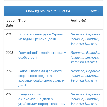
Showing results 1 to 20 of 24
next >
Issue
Title
Author(s)
Date
2019
Волонтерський рух в Україні:
Леонова, Вероніка
методичні рекомендації
Іванівна
;
Leonova,
Veronika Ivanivna
2023
Гармонізації емоційного стану
Леонова, Вероніка
особистості
Іванівна
;
Leonova,
Veronika Ivanivna
2012
Головні напрями діяльності
Леонова, Вероніка
соціального педагога в
Іванівна
;
Leonova,
закладах соціального захисту
Veronika Ivanivna
дітей
2025
Завдання і зміст
Леонова, Вероніка
ознайомлення дітей з
Іванівна
;
Leonova,
українським народознавством
Veronika Ivanivna