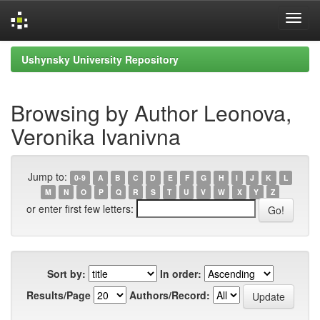
Skip
Ushynsky University Repository
navigation
Browsing by Author Leonova,
Veronika Ivanivna
Jump to:
0-9
A
B
C
D
E
F
G
H
I
J
K
L
M
N
O
P
Q
R
S
T
U
V
W
X
Y
Z
or enter first few letters:
Sort by:
In order:
Results/Page
Authors/Record: