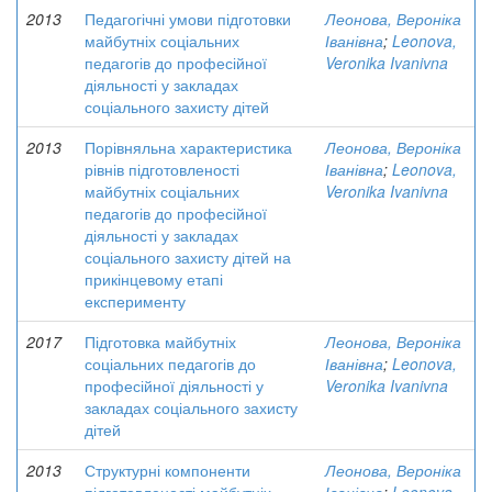
2013
Педагогічні умови підготовки
Леонова, Вероніка
майбутніх соціальних
Іванівна
;
Leonova,
педагогів до професійної
Veronika Ivanivna
діяльності у закладах
соціального захисту дітей
2013
Порівняльна характеристика
Леонова, Вероніка
рівнів підготовленості
Іванівна
;
Leonova,
майбутніх соціальних
Veronika Ivanivna
педагогів до професійної
діяльності у закладах
соціального захисту дітей на
прикінцевому етапі
експерименту
2017
Підготовка майбутніх
Леонова, Вероніка
соціальних педагогів до
Іванівна
;
Leonova,
професійної діяльності у
Veronika Ivanivna
закладах соціального захисту
дітей
2013
Структурні компоненти
Леонова, Вероніка