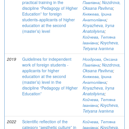
practical training in the
Павлівна
;
Nozdrova,
discipline “Pedagogy of Higher
Oksana Pavlivna
;
Education” for foreign
Княжева, Ірина
students-applicants of higher
Анатоліївна
;
education at the second
Knyazheva, Iryna
(master’s) level
Anatoliyivna
;
Койчева, Тетяна
Іванівна
;
Koycheva,
Tetyana Ivanivna
2019
Guidelines for independent
Ноздрова, Оксана
work of foreign students -
Павлівна
;
Nozdrova,
applicants for higher
Oksana Pavlivna
;
education at the second
Княжева, Ірина
(master’s) level in the
Анатоліївна
;
discipline “Pedagogy of Higher
Knyazheva, Iryna
Education”
Anatoliyivna
;
Койчева, Тетяна
Іванівна
;
Koycheva,
Tetyana Ivanivna
2022
Scientific reflection of the
Койчева, Тетяна
category “aesthetic culture” in
Іванівна
;
Koycheva,