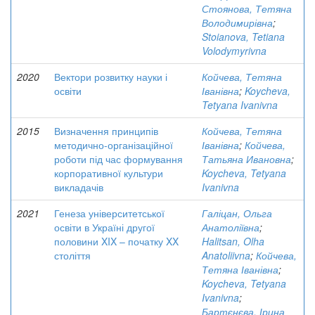
Стоянова, Тетяна
Володимирівна
;
Stoianova, Tetiana
Volodymyrivna
2020
Вектори розвитку науки і
Койчева, Тетяна
освіти
Іванівна
;
Koycheva,
Tetyana Ivanivna
2015
Визначення принципів
Койчева, Тетяна
методично-організаційної
Іванівна
;
Койчева,
роботи під час формування
Татьяна Ивановна
;
корпоративної культури
Koycheva, Tetyana
викладачів
Ivanivna
2021
Генеза університетської
Галіцан, Ольга
освіти в Україні другої
Анатоліївна
;
половини XIX – початку XX
Halitsan, Olha
століття
Anatoliivna
;
Койчева,
Тетяна Іванівна
;
Koycheva, Tetyana
Ivanivna
;
Бартєнєва, Ірина