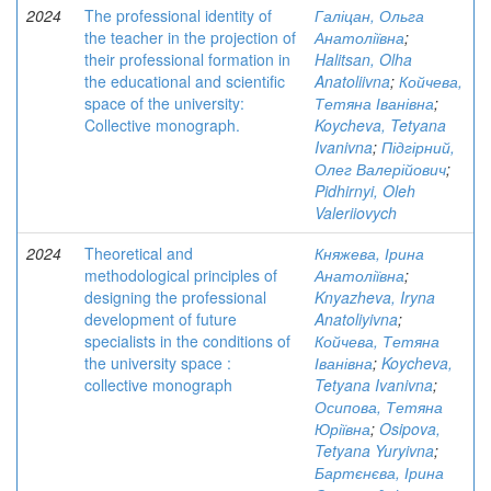
2024
The professional identity of
Галіцан, Ольга
the teacher in the projection of
Анатоліївна
;
their professional formation in
Halitsan, Olha
the educational and scientіfic
Anatoliivna
;
Койчева,
space of the university:
Тетяна Іванівна
;
Collective monograph.
Koycheva, Tetyana
Ivanivna
;
Підгірний,
Олег Валерійович
;
Pidhirnyi, Oleh
Valeriiovych
2024
Theoretical and
Княжева, Ірина
methodological principles of
Анатоліївна
;
designing the professional
Knyazheva, Iryna
development of future
Anatoliyivna
;
specialists in the conditions of
Койчева, Тетяна
the university space :
Іванівна
;
Koycheva,
collective monograph
Tetyana Ivanivna
;
Осипова, Тетяна
Юріївна
;
Osipova,
Tetyana Yuryivna
;
Бартєнєва, Ірина