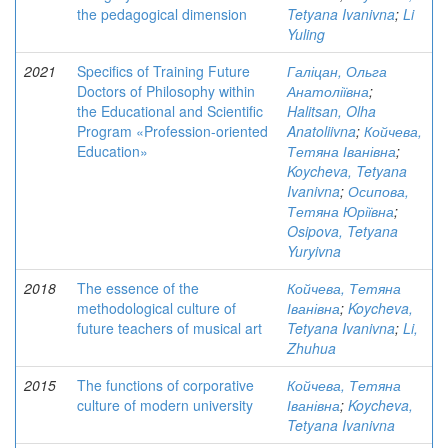
the pedagogical dimension
Tetyana Ivanivna
;
Li
Yuling
2021
Specifics of Training Future
Галіцан, Ольга
Doctors of Philosophy within
Анатоліївна
;
the Educational and Scientific
Halitsan, Olha
Program «Profession-oriented
Anatoliivna
;
Койчева,
Education»
Тетяна Іванівна
;
Koycheva, Tetyana
Ivanivna
;
Осипова,
Тетяна Юріївна
;
Osipova, Tetyana
Yuryivna
2018
The essence of the
Койчева, Тетяна
methodological culture of
Іванівна
;
Koycheva,
future teachers of musical art
Tetyana Ivanivna
;
Li,
Zhuhua
2015
The functions of corporative
Койчева, Тетяна
culture of modern university
Іванівна
;
Koycheva,
Tetyana Ivanivna