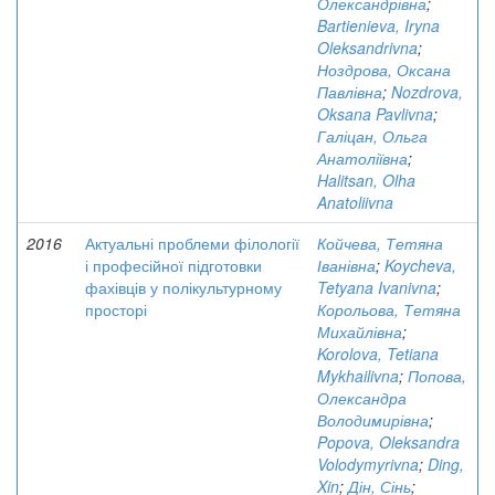
Олександрівна
;
Bartienieva, Iryna
Oleksandrivna
;
Ноздрова, Оксана
Павлівна
;
Nozdrova,
Oksana Pavlivna
;
Галіцан, Ольга
Анатоліївна
;
Halitsan, Olha
Anatoliivna
2016
Актуальні проблеми філології
Койчева, Тетяна
і професійної підготовки
Іванівна
;
Koycheva,
фахівців у полікультурному
Tetyana Ivanivna
;
просторі
Корольова, Тетяна
Михайлівна
;
Korolova, Tetiana
Mykhailivna
;
Попова,
Олександра
Володимирівна
;
Popova, Oleksandra
Volodymyrivna
;
Ding,
Xin
;
Дін, Сінь
;