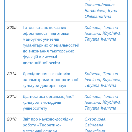
Олександрівна
;
Bartienieva, Iryna
Oleksandrivna
2005
Готовність як показник
Койчева, Тетяна
ефективності підготовки
Іванівна
;
Koycheva,
майбутніх учителів
Tetyana Ivanivna
гуманітарних спеціальностей
до виконання тьюторських
функцій в системі
дистанційної освіти
2014
Дослідження зв’язків між
Койчева, Тетяна
параметрами корпоративної
Іванівна
;
Koycheva,
культури докторів наук
Tetyana Ivanivna
2015
Діагностика організаційної
Койчева, Тетяна
культури викладачів
Іванівна
;
Koycheva,
університету
Tetyana Ivanivna
2018
Звіт про науково-дослідну
Скворцова,
роботу «Теоретико-
Світлана
методичні основи
Олексіївна
;