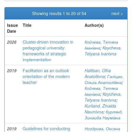
Showing results 1 to 20 of 54
next >
Issue
Title
Author(s)
Date
2026
Cluster-driven innovation in
Койчева, Тетяна
pedagogical university:
Іванівна
;
Koycheva,
frameworks of strategic
Tetyana Ivanivna
implementation
2019
Facilitation as an outlook
Halitsan, Olha
orientation of the modern
Anatoliivna
;
Галіцан,
teacher
Ольга Анатоліївна
;
Койчева, Тетяна
Іванівна
;
Koycheva,
Tetyana Ivanivna
;
Kurlіand, Zinaida
Naumivna
;
Курлянд,
Зинаида Наумівна
2019
Guidelines for conducting
Ноздрова, Оксана