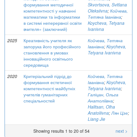
формування методичної
Skvortsova, Svitlana
компетентності у навчанні
Oleksiivna
;
Койчева,
математики та інформатики
Тетяна Іванівна
;
в системі неперервної освіти
Koycheva, Tetyana
вчителя» (заключний)
Ivanivna
2025
Креативність учителя як
Койчева, Тетяна
запорука його професійного
Іванівна
;
Koycheva,
становлення в умовах
Tetyana Ivanivna
інноваційного освітнього
середовища
2020
Критеріальний підхід до
Койчева, Тетяна
формування естетичної
Іванівна
;
Koycheva,
компетентності майбутніх
Tetyana Ivanivna
;
учителів гуманітарних
Галіцан, Ольга
спеціальностей
Анатоліївна
;
Halitsan, Olha
Anatoliivna
;
Лян Цзе
;
Liang Jie
Showing results 1 to 20 of 54
next >