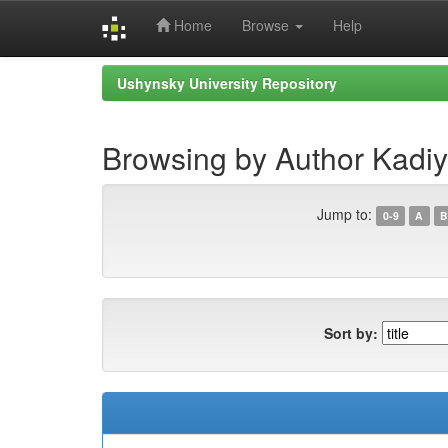
Home
Browse
Help
Skip
Ushynsky University Repository
navigation
Browsing by Author Kadiy
Jump to:
0-9
A
B
Sort by: