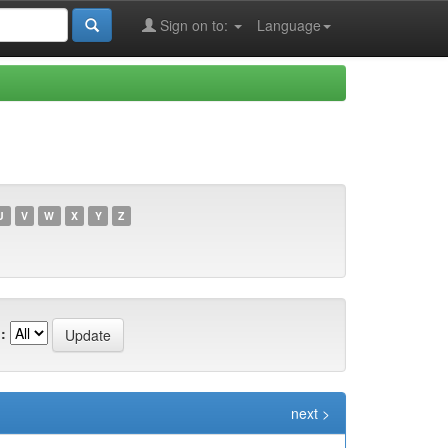
Sign on to:
Language
U
V
W
X
Y
Z
:
next >