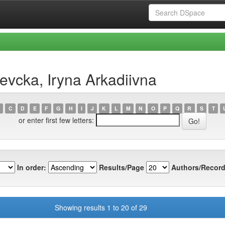
evcka, Iryna Arkadiivna
C
D
E
F
G
H
I
J
K
L
M
N
O
P
Q
R
S
T
or enter first few letters:
In order:
Results/Page
Authors/Record
Showing results 1 to 20 of 29