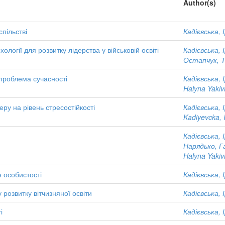
Author(s)
пільстві
Кадієвська, 
огії для розвитку лідерства у військовій освіті
Кадієвська, 
Остапчук, 
проблема сучасності
Кадієвська, 
Halyna Yaki
ру на рівень стресостійкості
Кадієвська, 
Kadiyevcka, 
Кадієвська, 
Нарядько, Г
Halyna Yaki
 особистості
Кадієвська, 
 розвитку вітчизняної освіти
Кадієвська, 
і
Кадієвська, 