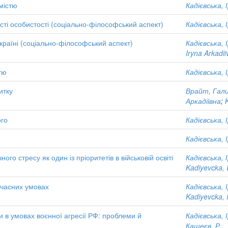
містю
Кадієвська, 
сті особистості (соціально-філософський аспект)
Кадієвська, 
Україні (соціально-філософський аспект)
Кадієвська, 
Iryna Arkadii
тю
Кадієвська, 
итку
Врайт, Гали
Аркадіївна
;
ого
Кадієвська, 
Кадієвська, 
го стресу як один із пріоритетів в військовій освіті
Кадієвська, 
Kadiyevcka, 
учасних умовах
Кадієвська, 
Kadiyevcka, 
и в умовах воєнної агресії РФ: проблеми й
Кадієвська, 
Кащеєв, Р.