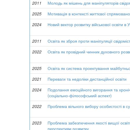
2011
Молодь як мішень для маніпуляторів свідо
2025
Мотивація в контексті життєвої спрямовано
2024
Новий вектор розвитку військової освіти в 
2011
Освіта як зброя проти маніпуляції свідоміс
2022
Освіта як провідний чинник духовного розв
2025
Освіта як система проектування майбутнь
2021
Переваги та недоліки дистанційної освіти
2024
Подолання емоційного вигорання та хронічно
(соціально-філософський аспект)
2022
Проблема вільного вибору особистості в с
2023
Проблема забезпечення якості вищої освіт
перспективи розвитку