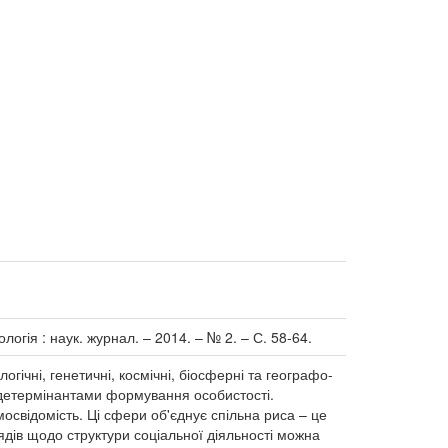
ологія : наук. журнал. – 2014. – № 2. – С. 58-64.
ічні, генетичні, космічні, біосферні та географо-
и детермінантами формування особистості.
мосвідомість. Ці сфери об'єднує спільна риса – це
ядів щодо структури соціальної діяльності можна