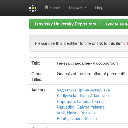
Home
Browse
Help
Skip
Ushynsky University Repository
Наукові вид
navigation
Please use this identifier to cite or link to this item:
Title:
Генеза становлення особистості
Other
Genesis of the formation of personalit
Titles:
Authors:
Кадієвська, Ірина Аркадіївна
Kadiyevcka, Iryna Arkadiivna
Нарядько, Галина Яківна
Naryadko, Galyna Yakivna
Vrait, Halyna Yakivna
Врайт, Галина Яківна