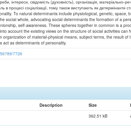
отреби, інтереси, свідомість (духовність), організація, матеріально-р
ль в процесі соціалізації, тому також виступають як детермінанти ст
onality. To natural determinants include physiological, genetic, space
the social whole, advocating social determinants the formation of a per
mpanionship, self-awareness. These spheres together in common is a pr
into account the existing views on the structure of social activities can h
an organization of material-physical means, subject terms, the result of t
as act as determinants of personality.
456789/7726
Description
Size
362.51 kB