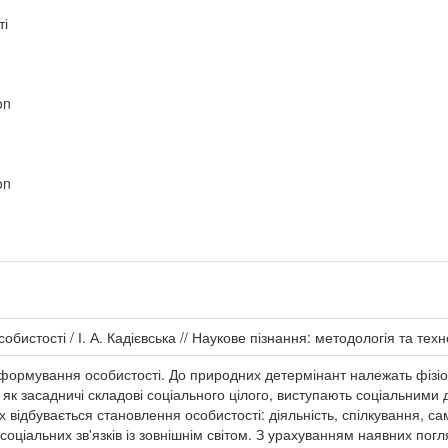
ті
on
on
обистості / І. А. Кадієвська // Наукове пізнання: методологія та техн
ормування особистості. До природних детермінант належать фізіолог
, як засадничі складові соціального цілого, виступають соціальним
х відбувається становлення особистості: діяльність, спілкування, са
ціальних зв'язків із зовнішнім світом. З урахуванням наявних погл