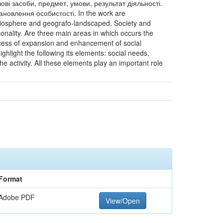
ечові засоби, предмет, умови, результат діяльності.
ановлення особистості. In the work are
, biosphere and geografo-landscaped. Society and
sonality. Are three main areas in which occurs the
ocess of expansion and enhancement of social
ighlight the following its elements: social needs,
he activity. All these elements play an important role
Format
Adobe PDF
View/Open