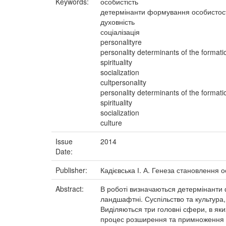
Keywords:
особистість
детермінанти формування особистос
духовність
соціалізація
personalityre
personality determinants of the formati
spirituality
socialization
cultpersonality
personality determinants of the formati
spirituality
socialization
culture
Issue
2014
Date:
Publisher:
Кадієвська І. А. Генеза становлення ос
Abstract:
В роботі визначаються детермінанти ф
ландшафтні. Суспільство та культура
Виділяються три головні сфери, в яки
процес розширення та примноження со