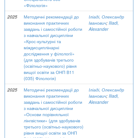
«Філологія»
2025
Методичні рекомендації до
Іліаді, Олександр
виконання практичних
Іванович
;
Iliadi,
завдань і самостійної роботи
Alexander
з навчальної дисципліни
«Крос-культурні та
міждисциплінарні
дослідження у філології»
(для здобувачів третього
(освітньо-наукового) рівня
вищої освіти за ОНП В11
(035) Філологія)
2025
Методичні рекомендації до
Іліаді, Олександр
виконання практичних
Іванович
;
Iliadi,
завдань і самостійної роботи
Alexander
з навчальної дисципліни
«Основи порівняльної
лінгвістики» (для здобувачів
третього (освітньо-наукового)
рівня вищої освіти за ОНП