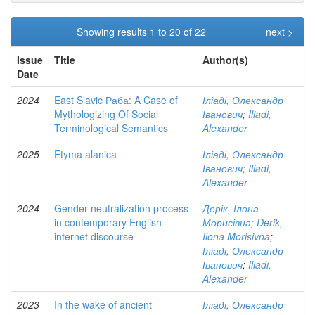
Showing results 1 to 20 of 22
next >
Issue
Title
Author(s)
Date
2024
East Slavic Раба: A Case of
Іліаді, Олександр
Mythologizing Of Social
Іванович
;
Iliadi,
Terminological Semantics
Alexander
2025
Etyma alanica
Іліаді, Олександр
Іванович
;
Iliadi,
Alexander
2024
Gender neutralization process
Дерік, Ілона
in contemporary English
Морисівна
;
Derik,
internet discourse
Ilona Morisivna
;
Іліаді, Олександр
Іванович
;
Iliadi,
Alexander
2023
In the wake of ancient
Іліаді, Олександр