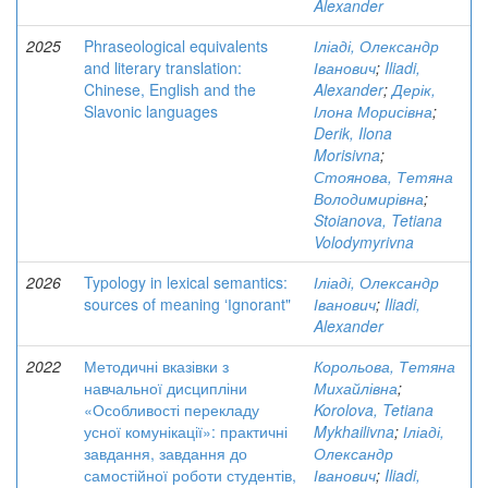
Alexander
2025
Phraseological equivalents
Іліаді, Олександр
and literary translation:
Іванович
;
Iliadi,
Chinese, English and the
Alexander
;
Дерік,
Slavonic languages
Ілона Морисівна
;
Derik, Ilona
Morisivna
;
Стоянова, Тетяна
Володимирівна
;
Stoianova, Tetiana
Volodymyrivna
2026
Typology in lexical semantics:
Іліаді, Олександр
sources of meaning ʻІgnorant"
Іванович
;
Iliadi,
Alexander
2022
Методичні вказівки з
Корольова, Тетяна
навчальної дисципліни
Михайлівна
;
«Особливості перекладу
Korolova, Tetiana
усної комунікації»: практичні
Mykhailivna
;
Іліаді,
завдання, завдання до
Олександр
самостійної роботи студентів,
Іванович
;
Iliadi,