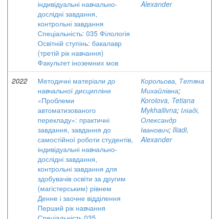
індивідуальні навчально-
Alexander
дослідні завдання,
контрольні завдання
Спеціальність: 035 Філологія
Освітній ступінь: бакалавр
(третій рік навчання)
Факультет іноземних мов
2022
Методичні матеріали до
Корольова, Тетяна
навчальної дисципліни
Михайлівна
;
«Проблеми
Korolova, Tetiana
автоматизованого
Mykhailivna
;
Іліаді,
перекладу»: практичні
Олександр
завдання, завдання до
Іванович
;
Iliadi,
самостійної роботи студентів,
Alexander
індивідуальні навчально-
дослідні завдання,
контрольні завдання для
здобувачів освіти за другим
(магістерським) рівнем
Денне і заочне відділення
Перший рік навчання
Спеціальність 035