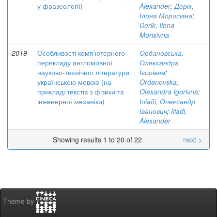
у фразеології)
Alexander
;
Дерік,
Ілона Морисівна
;
Derik, Ilona
Morisivna
2019
Особливості комп’ютерного
Ордановська,
перекладу англомовної
Олександра
науково-технічної літератури
Ігорівна
;
українською мовою (на
Ordanovska,
прикладі текстів з фізики та
Olexandra Igorivna
;
інженерної механіки)
Іліаді, Олександр
Іванович
;
Iliadi,
Alexander
Showing results 1 to 20 of 22
next >
Theme by