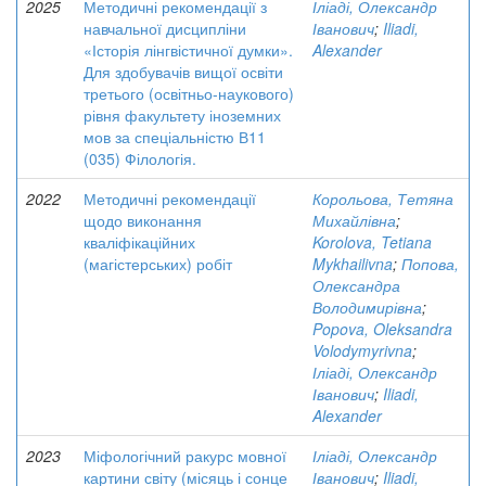
2025
Методичні рекомендації з
Іліаді, Олександр
навчальної дисципліни
Іванович
;
Iliadi,
«Історія лінгвістичної думки».
Alexander
Для здобувачів вищої освіти
третього (освітньо-наукового)
рівня факультету іноземних
мов за спеціальністю В11
(035) Філологія.
2022
Методичні рекомендації
Корольова, Тетяна
щодо виконання
Михайлівна
;
кваліфікаційних
Korolova, Tetiana
(магістерських) робіт
Mykhailivna
;
Попова,
Олександра
Володимирівна
;
Popova, Oleksandra
Volodymyrivna
;
Іліаді, Олександр
Іванович
;
Iliadi,
Alexander
2023
Міфологічний ракурс мовної
Іліаді, Олександр
картини світу (місяць і сонце
Іванович
;
Iliadi,