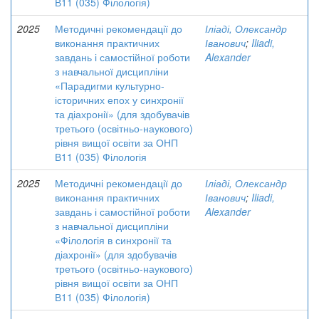
В11 (035) Філологія)
2025
Методичні рекомендації до
Іліаді, Олександр
виконання практичних
Іванович
;
Iliadi,
завдань і самостійної роботи
Alexander
з навчальної дисципліни
«Парадигми культурно-
історичних епох у синхронії
та діахронії» (для здобувачів
третього (освітньо-наукового)
рівня вищої освіти за ОНП
В11 (035) Філологія
2025
Методичні рекомендації до
Іліаді, Олександр
виконання практичних
Іванович
;
Iliadi,
завдань і самостійної роботи
Alexander
з навчальної дисципліни
«Філологія в синхронії та
діахронії» (для здобувачів
третього (освітньо-наукового)
рівня вищої освіти за ОНП
В11 (035) Філологія)