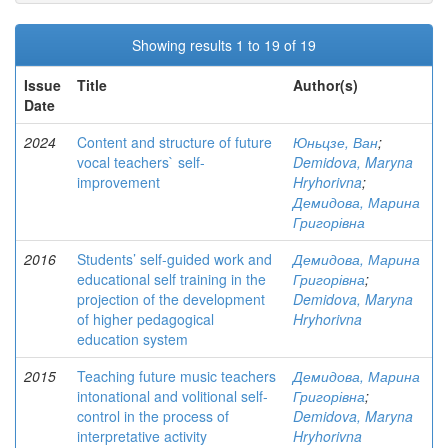
Showing results 1 to 19 of 19
Issue
Title
Author(s)
Date
2024
Content and structure of future
Юньцзе, Ван
;
vocal teachers` self-
Demidova, Maryna
improvement
Hryhorivna
;
Демидова, Марина
Григорівна
2016
Students’ self-guided work and
Демидова, Марина
educational self training in the
Григорівна
;
projection of the development
Demidova, Maryna
of higher pedagogical
Hryhorivna
education system
2015
Teaching future music teachers
Демидова, Марина
intonational and volitional self-
Григорівна
;
control in the process of
Demidova, Maryna
interpretative activity
Hryhorivna