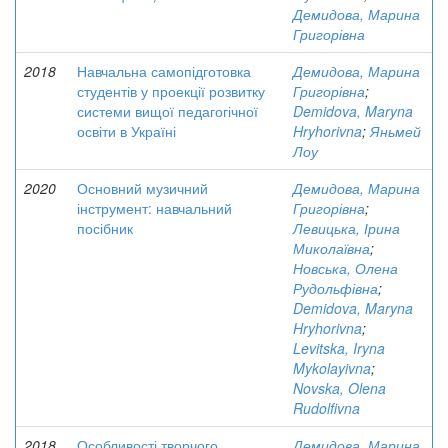
Демидова, Марина
Григорівна
2018
Навчальна самопідготовка
Демидова, Марина
студентів у проекції розвитку
Григорівна
;
системи вищої педагогічної
Demidova, Maryna
освіти в Україні
Hryhorivna
;
Яньмей
Лоу
2020
Основний музичний
Демидова, Марина
інструмент: навчальний
Григорівна
;
посібник
Левицька, Ірина
Миколаївна
;
Новська, Олена
Рудольфівна
;
Demidova, Maryna
Hryhorivna
;
Levitska, Iryna
Mykolayivna
;
Novska, Olena
Rudolfivna
2018
Особливості творчого
Демидова, Марина