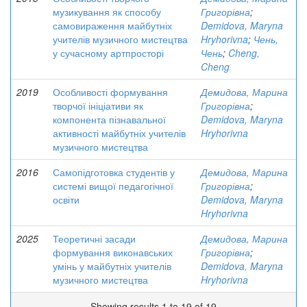
музикування як способу
Григорівна
;
самовираження майбутніх
Demidova, Maryna
учителів музичного мистецтва
Hryhorivna
;
Чень,
у сучасному артпросторі
Чень
;
Cheng,
Cheng
2019
Особливості формування
Демидова, Марина
творчої ініціативи як
Григорівна
;
компонента пізнавальної
Demidova, Maryna
активності майбутніх учителів
Hryhorivna
музичного мистецтва
2016
Самопідготовка студентів у
Демидова, Марина
системі вищої педагогічної
Григорівна
;
освіти
Demidova, Maryna
Hryhorivna
2025
Теоретичні засади
Демидова, Марина
формування виконавських
Григорівна
;
умінь у майбутніх учителів
Demidova, Maryna
музичного мистецтва
Hryhorivna
Showing results 1 to 19 of 19