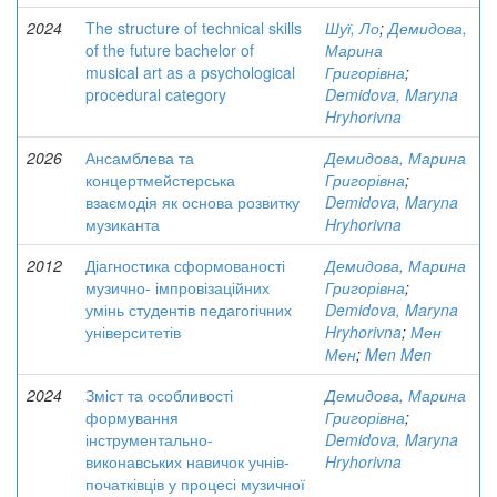
2024
The structure of technical skills
Шуї, Ло
;
Демидова,
of the future bachelor of
Марина
musical art as a psychological
Григорівна
;
procedural category
Demidova, Maryna
Hryhorivna
2026
Ансамблева та
Демидова, Марина
концертмейстерська
Григорівна
;
взаємодія як основа розвитку
Demidova, Maryna
музиканта
Hryhorivna
2012
Діагностика сформованості
Демидова, Марина
музично- імпровізаційних
Григорівна
;
умінь студентів педагогічних
Demidova, Maryna
університетів
Hryhorivna
;
Мен
Мен
;
Men Men
2024
Зміст та особливості
Демидова, Марина
формування
Григорівна
;
інструментально-
Demidova, Maryna
виконавських навичок учнів-
Hryhorivna
початківців у процесі музичної