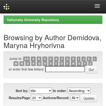
Skip
Ushynsky University Repository
navigation
Browsing by Author Demidova,
Maryna Hryhorivna
Jump to:
0-9
A
B
C
D
E
F
G
H
I
J
K
L
M
N
O
P
Q
R
S
T
U
V
W
X
Y
Z
or enter first few letters:
Sort by:
In order:
Results/Page
Authors/Record: