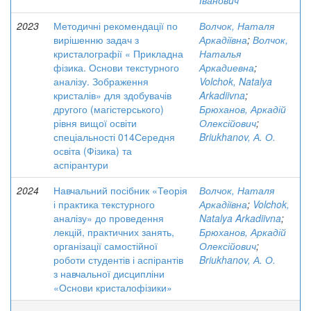
Іванович
2023
Методичні рекомендації по
Волчок, Наталя
вирішенню задач з
Аркадіївна
;
Волчок,
кристалографії « Прикладна
Наталья
фізика. Основи текстурного
Аркадиевна
;
аналізу. Зображення
Volchok, Natalya
кристалів» для здобувачів
Arkadiivna
;
другого (магістерського)
Брюханов, Аркадій
рівня вищої освіти
Олексійович
;
спеціальності 014Середня
Briukhanov, А. О.
освіта (Фізика) та
аспірантури
2024
Навчальний посібник «Теорія
Волчок, Наталя
і практика текстурного
Аркадіївна
;
Volchok,
аналізу» до проведення
Natalya Arkadiivna
;
лекцій, практичних занять,
Брюханов, Аркадій
організації самостійної
Олексійович
;
роботи студентів і аспірантів
Briukhanov, А. О.
з навчальної дисципліни
«Основи кристалофізики»