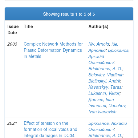
Showing results 1 to 5 of 5
Issue
Title
Author(s)
Date
2003
Complex Network Methods for
Kiv, Arnold
;
Ків,
Plastic Deformation Dynamics
Арнольд
;
Брюханов,
in Metals
Аркадій
Олексійович
;
Briukhanov, А. О.
;
Soloviev, Vladimir
;
Bielinskyi, Andrii
;
Kavetskyy, Taras
;
Lukashin, Viktor
;
Дончев, Іван
Іванович
;
Donchev,
Ivan Ivanovich
2021
Effect of tension on the
Брюханов, Аркадій
formation of local voids and
Олексійович
;
integral damages in DC04
Briukhanov, А. О.
;