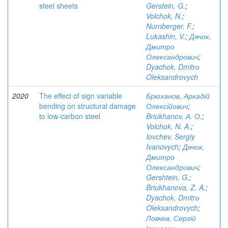
steel sheets
Gerstein, G.
;
Volchok, N.
;
Nurnberger, F.
;
Lukashin, V.
;
Дячок,
Дмитро
Олександрович
;
Dyachok, Dmitrо
Oleksandrovych
2020
The effect of sign variable
Брюханов, Аркадій
bending on structural damage
Олексійович
;
to low-carbon steel
Briukhanov, А. О.
;
Volchok, N. A.
;
Iovchev, Sergiy
Ivanovych
;
Дячок,
Дмитро
Олександрович
;
Gershtein, G.
;
Briukhanova, Z. A.
;
Dyachok, Dmitrо
Oleksandrovych
;
Ловчев, Сергій