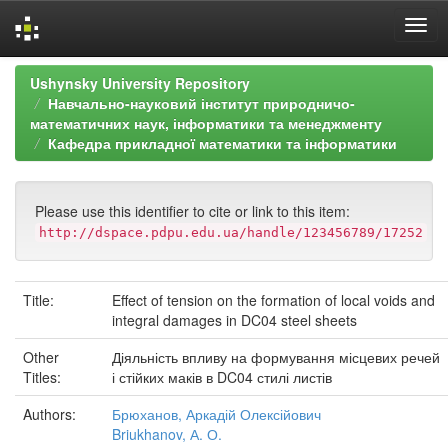
Skip
Ushynsky University Repository
navigation
Навчально-науковий інститут природничо-
математичних наук, інформатики та менеджменту
Кафедра прикладної математики та інформатики
Please use this identifier to cite or link to this item:
http://dspace.pdpu.edu.ua/handle/123456789/17252
Title:
Effect of tension on the formation of local voids and
integral damages in DC04 steel sheets
Other
Діяльність впливу на формування місцевих речей
Titles:
і стійких маків в DC04 стилі листів
Authors:
Брюханов, Аркадій Олексійович
Briukhanov, А. О.