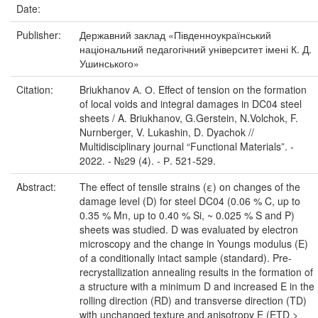
Date:
Publisher:
Державний заклад «Південноукраїнський
національний педагогічний університет імені К. Д.
Ушинського»
Citation:
Briukhanov А. О. Effect of tension on the formation
of local voids and integral damages in DC04 steel
sheets / A. Briukhanov, G.Gerstein, N.Volchok, F.
Nurnberger, V. Lukashin, D. Dyachok //
Multidisciplinary journal “Functional Materials”. -
2022. - №29 (4). - Р. 521-529.
Abstract:
The effect of tensile strains (ε) on changes of the
damage level (D) for steel DC04 (0.06 % C, up to
0.35 % Mn, up to 0.40 % Si, ~ 0.025 % S and P)
sheets was studied. D was evaluated by electron
microscopy and the change in Youngs modulus (E)
of a conditionally intact sample (standard). Pre-
recrystallization annealing results in the formation of
a structure with a minimum D and increased E in the
rolling direction (RD) and transverse direction (TD)
with unchanged texture and anisotropy E (ETD >