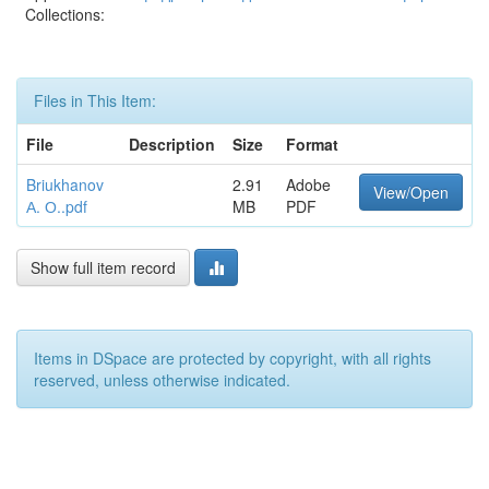
Collections:
Files in This Item:
File
Description
Size
Format
Briukhanov
2.91
Adobe
View/Open
А. О..pdf
MB
PDF
Show full item record
Items in DSpace are protected by copyright, with all rights
reserved, unless otherwise indicated.