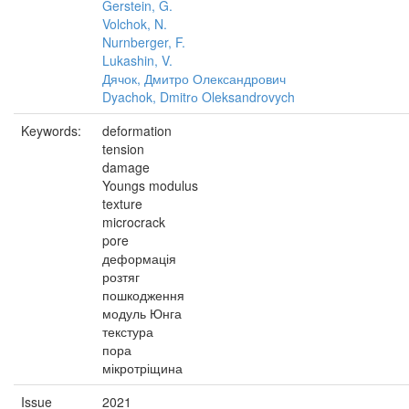
Gerstein, G.
Volchok, N.
Nurnberger, F.
Lukashin, V.
Дячок, Дмитро Олександрович
Dyachok, Dmitrо Oleksandrovych
Keywords:
deformation
tension
damage
Youngs modulus
texture
microcrack
pore
деформація
розтяг
пошкодження
модуль Юнга
текстура
пора
мікротріщина
Issue
2021