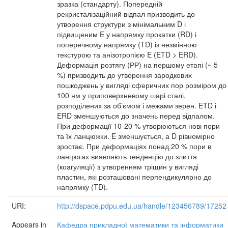
зразка (стандарту). Попередній
рекристалізаційний відпал призводить до
утворення структури з мінімальним D і
підвищеним E у напрямку прокатки (RD) і
поперечному напрямку (TD) із незмінною
текстурою та анізотропією E (ETD > ERD).
Деформація розтягу (РР) на першому етапі (~ 5
%) призводить до утворення зародкових
пошкоджень у вигляді сферичних пор розміром до
100 нм у приповерхневому шарі сталі,
розподілених за об’ємом і межами зерен. ETD і
ERD зменшуються до значень перед відпалом.
При деформації 10-20 % утворюються нові пори
та їх ланцюжки. E зменшується, а D рівномірно
зростає. При деформаціях понад 20 % пори в
ланцюгах виявляють тенденцію до злиття
(коагуляції) з утворенням тріщин у вигляді
пластин, які розташовані перпендикулярно до
напрямку (TD).
URI:
http://dspace.pdpu.edu.ua/handle/123456789/17252
Appears in
Кафедра прикладної математики та інформатики