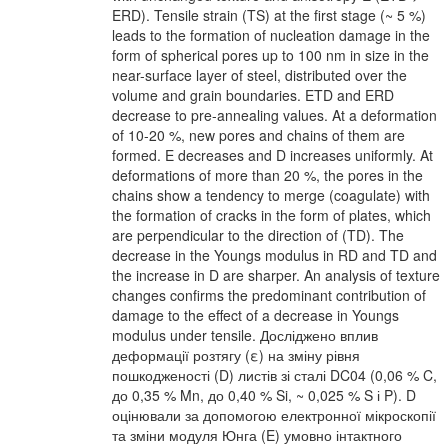
ERD). Tensile strain (TS) at the first stage (~ 5 %)
leads to the formation of nucleation damage in the
form of spherical pores up to 100 nm in size in the
near-surface layer of steel, distributed over the
volume and grain boundaries. ETD and ERD
decrease to pre-annealing values. At a deformation
of 10-20 %, new pores and chains of them are
formed. E decreases and D increases uniformly. At
deformations of more than 20 %, the pores in the
chains show a tendency to merge (coagulate) with
the formation of cracks in the form of plates, which
are perpendicular to the direction of (TD). The
decrease in the Youngs modulus in RD and TD and
the increase in D are sharper. An analysis of texture
changes confirms the predominant contribution of
damage to the effect of a decrease in Youngs
modulus under tensile. Досліджено вплив
деформації розтягу (ε) на зміну рівня
пошкодженості (D) листів зі сталі DC04 (0,06 % C,
до 0,35 % Mn, до 0,40 % Si, ~ 0,025 % S і P). D
оцінювали за допомогою електронної мікроскопії
та зміни модуля Юнга (E) умовно інтактного