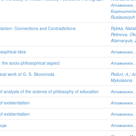
Атаманюк, 
Борінштейн
Ruslavovych
giarism: Connections and Contradictions
Rybka, Natali
Petinova, Ok
Atamanyuk, 
osophical idea
Атаманюк, 
: the socio-philosophical aspect
Атаманюк, 
hical work of G. S. Skovoroda
Peduri, А.
;
А
Mykolaivna
f analysis of the science of philosophy of education
Атаманюк, 
f existentialism
Атаманюк, 
f existentialism
Атаманюк, 
нців
Атаманюк, 