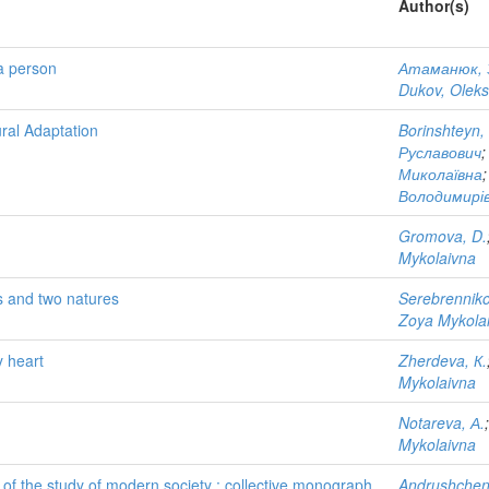
Author(s)
 a person
Атаманюк, 
Dukov, Olek
ral Adaptation
Borinshteyn,
Руславович
Миколаївна
Володимирі
Gromova, D.
Mykolaivna
s and two natures
Serebrenniko
Zoya Mykola
y heart
Zherdeva, К.
Mykolaivna
Notareva, А.
Mykolaivna
of the study of modern society : collective monograph
Andrushchenk