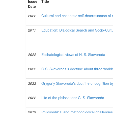
Issue
Title
Date
2022
Cultural and economic self-determination of
2017
Education: Dialogical Search and Socio-Cultu
2022
Eschatological views of H. S. Skovoroda
2022
G.S. Skovoroda's doctrine about three world
2022
Grygoriy Skovoroda's doctrine of cognition b
2022
Life of the philosopher G. S. Skovoroda
2019
Philosophical and methodological challenges 