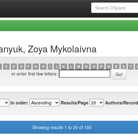
anyuk, Zoya Mykolaivna
C
D
E
F
G
H
I
J
K
L
M
N
O
P
Q
R
S
T
or enter first few letters:
In order:
Results/Page
Authors/Record
Showing results 1 to 20 of 150