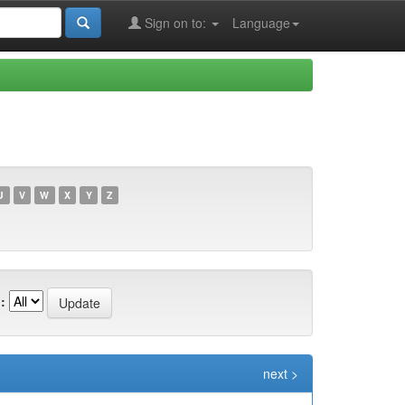
Sign on to:
Language
U
V
W
X
Y
Z
:
next >