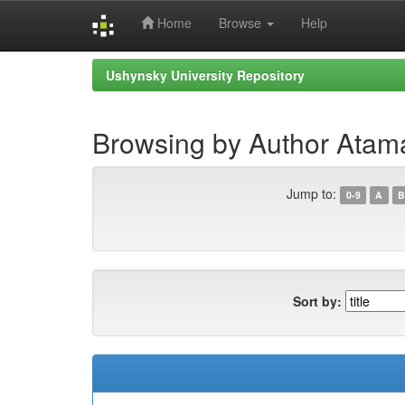
Home
Browse
Help
Skip
Ushynsky University Repository
navigation
Browsing by Author Atam
Jump to:
0-9
A
B
Sort by: