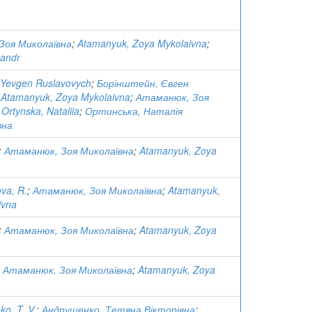
Зоя Миколаївна
;
Atamanyuk, Zoya Mykolaivna
;
sandr
 Yevgen Ruslavovych
;
Борінштейн, Євген
;
Atamanyuk, Zoya Mykolaivna
;
Атаманюк, Зоя
;
Ortynska, Nataliia
;
Ортинська, Наталія
вна
;
Атаманюк, Зоя Миколаївна
;
Atamanyuk, Zoya
va, R.
;
Атаманюк, Зоя Миколаївна
;
Atamanyuk,
ivna
;
Атаманюк, Зоя Миколаївна
;
Atamanyuk, Zoya
;
Атаманюк, Зоя Миколаївна
;
Atamanyuk, Zoya
o, T. V.
;
Андрущенко, Тетяна Вікторівна
;