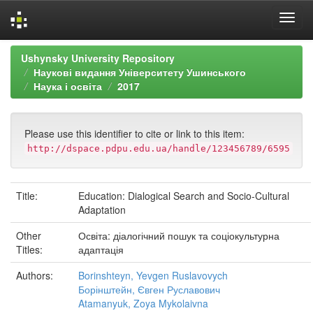
Skip
Ushynsky University Repository
navigation
Наукові видання Університету Ушинського
Наука і освіта
2017
Please use this identifier to cite or link to this item:
http://dspace.pdpu.edu.ua/handle/123456789/6595
Title:
Education: Dialogical Search and Socio-Cultural
Adaptation
Other
Освіта: діалогічний пошук та соціокультурна
Titles:
адаптація
Authors:
Borinshteyn, Yevgen Ruslavovych
Борінштейн, Євген Руславович
Atamanyuk, Zoya Mykolaivna