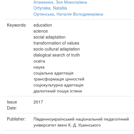
Атаманюк, Зоя Миколаївна
Ortynska, Nataliia
Ортинська, Наталія Володимирівна
Keywords:
education
science
social adaptation
transformation of values
socio-cultural adaptation
dialogical search of truth
освіта
наука
соціальна адаптація
трансформація цінностей
соціокультурна адаптація
діалогічний пошук істини
Issue
2017
Date:
Publisher:
Південноукраїнський національний педагогічний
університет імені К. Д. Ушинського