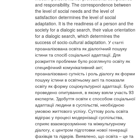
and responsibility. The correspondence between
the level of social needs and the level of
satisfaction determines the level of social
adaptation. It is the readiness of a person and the
society for a dialogic search, their value orientation
for a dialogic search, which determines the
success of socio-cultural adaptation. У статті
проаналізована освіта як діалогічний пошуку
істини та спосіб соціальної адаптації. Для
розкриття проблеми було розглянуто освіту як
специфічний комунікативний акт;
проаналізовано сутність і роль діалогу як форми
пошуку істини в освітньому акті та показали
освіту як форму соціокультурної адаптації. Було
проведено опитування, в якому взяли участь 93
експерти. Здобуття освіти є способом соціальної
адаптації людини в суспільстві, необхідною
умовою життєвого успіху. Суттєву роль освіта
відіграє у процесі модернізації суспільства,
сприяє взаєморозумінню та міжкультурному
діалогу, є центром підготовки нової генерації
фахівців та лідерів. Виявлено, що освіта – це та