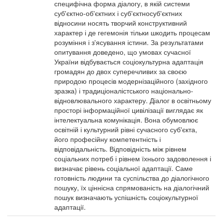
специфічна форма діалогу, в якій системи
суб'єктно-об'єктних і суб'єктносуб'єктних
відносини носять творчий конструктивний
характер і де гегемонія тільки шкодить процесам
розуміння і з'ясування істини. За результатами
опитування доведено, що умовах сучасної
України відбувається соціокультурна адаптація
громадян до двох суперечливих за своєю
природою процесів модернізаційного (західного
зразка) і традиціоналістського національно-
відновлювального характеру. Діалог в освітньому
просторі інформаційної цивілізації виглядає як
інтелектуальна комунікація. Вона обумовлює
освітній і культурний рівні сучасного суб'єкта,
його професійну компетентність і
відповідальність. Відповідність між рівнем
соціальних потреб і рівнем їхнього задоволення і
визначає рівень соціальної адаптації. Саме
готовність людини та суспільства до діалогічного
пошуку, їх ціннісна спрямованість на діалогічний
пошук визначають успішність соціокультурної
адаптації.