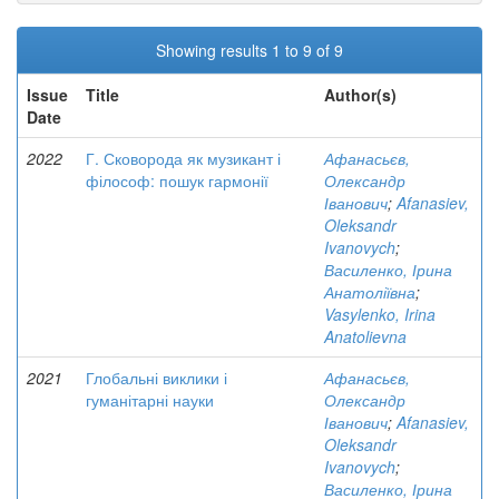
Showing results 1 to 9 of 9
Issue
Title
Author(s)
Date
2022
Г. Сковорода як музикант і
Афанасьєв,
філософ: пошук гармонії
Олександр
Іванович
;
Afanasiev,
Oleksandr
Ivanovych
;
Василенко, Ірина
Анатоліївна
;
Vasylenko, Irina
Anatolievna
2021
Глобальні виклики і
Афанасьєв,
гуманітарні науки
Олександр
Іванович
;
Afanasiev,
Oleksandr
Ivanovych
;
Василенко, Ірина