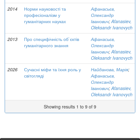
2014
Норми науковості та
Афанасьєв,
професіоналізм у
Олександр
гуманітарних науках
Іванович
;
Afanasiev,
Oleksandr Ivanovych
2013
Про специфічність об`єктів
Афанасьєв,
гуманітарного знання
Олександр
Іванович
;
Afanasiev,
Oleksandr Ivanovych
2026
Сучасні міфи та їхня роль у
Найданова, Марія
;
світогляді
Афанасьєв,
Олександр
Іванович
;
Afanasiev,
Oleksandr Ivanovych
Showing results 1 to 9 of 9