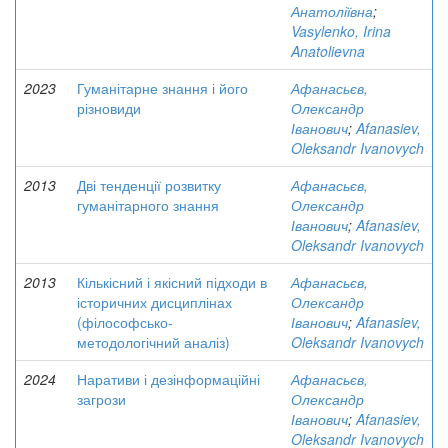
Анатоліївна
;
Vasylenko, Irina
Anatolievna
2023
Гуманітарне знання і його
Афанасьєв,
різновиди
Олександр
Іванович
;
Afanasiev,
Oleksandr Ivanovych
2013
Дві тенденції розвитку
Афанасьєв,
гуманітарного знання
Олександр
Іванович
;
Afanasiev,
Oleksandr Ivanovych
2013
Кількісний і якісний підходи в
Афанасьєв,
історичних дисциплінах
Олександр
(філософсько-
Іванович
;
Afanasiev,
методологічний аналіз)
Oleksandr Ivanovych
2024
Наративи і дезінформаційні
Афанасьєв,
загрози
Олександр
Іванович
;
Afanasiev,
Oleksandr Ivanovych