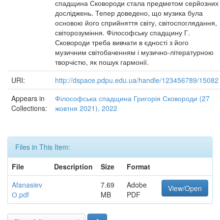
спадщина Сковороди стала предметом серйозних
досліджень. Тепер доведено, що музика була
основою його сприйняття світу, світоспоглядання,
світорозуміння. Філософську спадщину Г.
Сковороди треба вивчати в єдності з його
музичним світобаченням і музично-літературною
творчістю, як пошук гармонії.
URI:
http://dspace.pdpu.edu.ua/handle/123456789/15082
Appears in
Філософська спадщина Григорія Сковороди (27
Collections:
жовтня 2021), 2022
Files in This Item:
File
Description
Size
Format
Afanasiev
7.69
Adobe
View/Open
О.pdf
MB
PDF