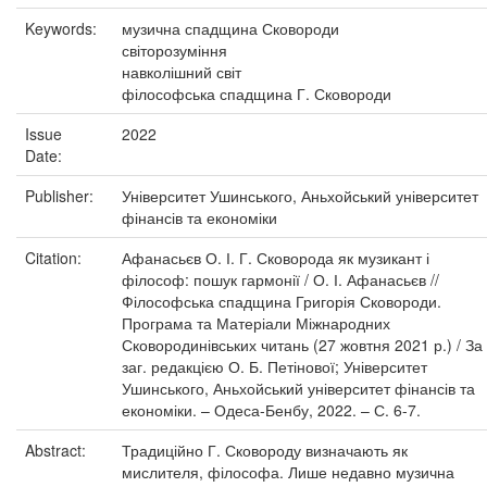
Keywords:
музична спадщина Сковороди
світорозуміння
навколішний світ
філософська спадщина Г. Сковороди
Issue
2022
Date:
Publisher:
Університет Ушинського, Аньхойський університет
фінансів та економіки
Citation:
Афанасьєв О. І. Г. Сковорода як музикант і
філософ: пошук гармонії / О. І. Афанасьєв //
Філософська спадщина Григорія Сковороди.
Програма та Матеріали Міжнародних
Сковородинівських читань (27 жовтня 2021 р.) / За
заг. редакцією О. Б. Петінової; Університет
Ушинського, Аньхойський університет фінансів та
економіки. – Одеса-Бенбу, 2022. – С. 6-7.
Abstract:
Традиційно Г. Сковороду визначають як
мислителя, філософа. Лише недавно музична