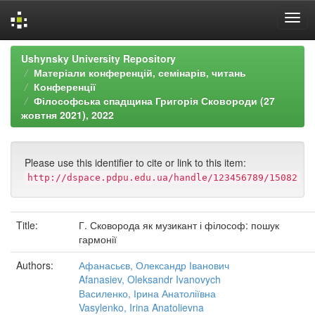
Skip
Ushynsky University Repository
navigation
Матеріали конференцій, семінарів, читань
Конференції
Філософська спадщина Григорія Сковороди (27
жовтня 2021), 2022
Please use this identifier to cite or link to this item:
http://dspace.pdpu.edu.ua/handle/123456789/15082
Title:
Г. Сковорода як музикант і філософ: пошук
гармонії
Authors:
Афанасьєв, Олександр Іванович
Afanasiev, Oleksandr Ivanovych
Василенко, Ірина Анатоліївна
Vasylenko, Irina Anatolievna