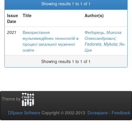
Showing results 1 to 1 of 1
Issue
Title
Author(s)
Date
2021
Використання
Федорець, Микола
мультимедійних технологій в
Олександрович
;
процесі загальної музичної
Fedorets, Mykola
;
Ян
освіти
Цзе
Showing results 1 to 1 of 1
Theme by
DSpace Software
Copyright © 2002-2013
Duraspace
-
Feedback