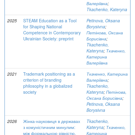
Валеріївна
;
Tkachenko, Kateryna
2025
STEAM Education as a Tool
Petinova, Oksana
for Shaping National
Borysivna
;
Competence in Contemporary
Петінова, Оксана
Ukrainian Society: preprint
Борисівна
;
Tkachenko,
Kateryna
;
Ткаченко,
Катерина
Валеріївна
2021
Trademark positioning as a
Ткаченко, Катерина
criterion of branding
Валеріївна
;
philosophy in a globalized
Tkachenko,
society
Kateryna
;
Петінова,
Оксана Борисівна
;
Petinova, Oksana
Borysivna
2026
Жінка-науковиця в державах
Tkachenko,
з комуністичним минулим:
Kateryna
;
Ткаченко,
між формальною рівністю,
Катерина