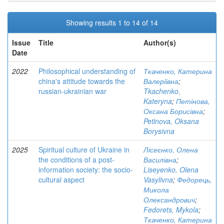
Showing results 1 to 14 of 14
Issue
Title
Author(s)
Date
2022
Philosophical understanding of
Ткаченко, Катерина
china's attitude towards the
Валеріївна
;
russian-ukrainian war
Tkachenko,
Kateryna
;
Петінова,
Оксана Борисівна
;
Petinova, Oksana
Borysivna
2025
Spiritual culture of Ukraine in
Лісеєнко, Олена
the conditions of a post-
Василівна
;
information society: the socio-
Liseyenko, Olena
cultural aspect
Vasylivna
;
Федорець,
Микола
Олександрович
;
Fedorets, Mykola
;
Ткаченко, Катерина