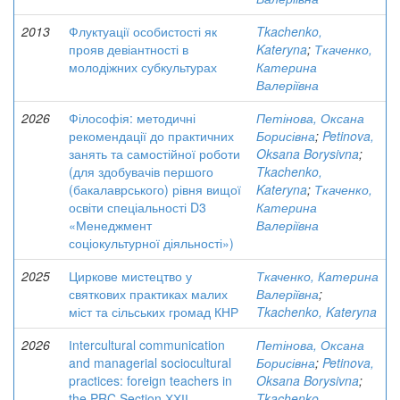
2013
Флуктуації особистості як
Tkachenko,
прояв девіантності в
Kateryna
;
Ткаченко,
молодіжних субкультурах
Катерина
Валеріївна
2026
Філософія: методичні
Петінова, Оксана
рекомендації до практичних
Борисівна
;
Petinova,
занять та самостійної роботи
Oksana Borysivna
;
(для здобувачів першого
Tkachenko,
(бакалаврського) рівня вищої
Kateryna
;
Ткаченко,
освіти спеціальності D3
Катерина
«Менеджмент
Валеріївна
соціокультурної діяльності»)
2025
Циркове мистецтво у
Ткаченко, Катерина
святкових практиках малих
Валеріївна
;
міст та сільських громад КНР
Tkachenko, Kateryna
2026
Іntercultural communication
Петінова, Оксана
and managerial sociocultural
Борисівна
;
Petinova,
practices: foreign teachers in
Oksana Borysivna
;
the PRC Section ХХІІ
Tkachenko,