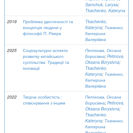
Samchuk, Larysa
;
Tkachenko, Kateryna
2019
Проблема ідентичності та
Tkachenko,
концепція людини у
Kateryna
;
Ткаченко,
філософії П. Рікера
Катерина
Валеріївна
2025
Соціокультурні аспекти
Петінова, Оксана
розвитку китайського
Борисівна
;
Petinova,
суспільства: Традиції та
Oksana Borysivna
;
інновації
Tkachenko,
Kateryna
;
Ткаченко,
Катерина
Валеріївна
2022
Творча особистість :
Петінова, Оксана
співіснування з іншим
Борисівна
;
Petinova,
Oksana Borysivna
;
Tkachenko,
Kateryna
;
Ткаченко,
Катерина
Валеріївна