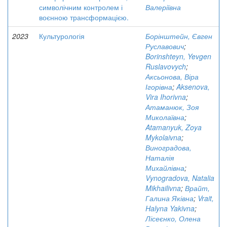
символічним контролем і
Валеріївна
воєнною трансформацією.
2023
Культурологія
Борінштейн, Євген
Руславович
;
Borinshteyn, Yevgen
Ruslavovych
;
Аксьонова, Віра
Ігорівна
;
Aksenova,
Vira Ihorivna
;
Атаманюк, Зоя
Миколаївна
;
Atamanyuk, Zoya
Mykolaivna
;
Виноградова,
Наталія
Михайлівна
;
Vynogradova, Natalia
Mikhailivna
;
Врайт,
Галина Яківна
;
Vrait,
Halyna Yakivna
;
Лісеєнко, Олена