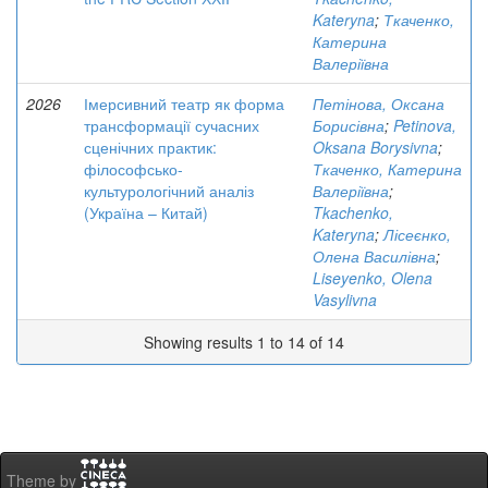
Kateryna
;
Ткаченко,
Катерина
Валеріївна
2026
Імерсивний театр як форма
Петінова, Оксана
трансформації сучасних
Борисівна
;
Petinova,
сценічних практик:
Oksana Borysivna
;
філософсько-
Ткаченко, Катерина
культурологічний аналіз
Валеріївна
;
(Україна – Китай)
Tkachenko,
Kateryna
;
Лісеєнко,
Олена Василівна
;
Liseyenko, Olena
Vasylivna
Showing results 1 to 14 of 14
Theme by