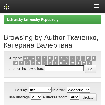
Skip
Ushynsky University Repository
navigation
Browsing by Author Ткаченко,
Катерина Валеріївна
Jump to:
0-9
A
B
C
D
E
F
G
H
I
J
K
L
M
N
O
P
Q
R
S
T
U
V
W
X
Y
Z
or enter first few letters:
Sort by:
In order:
Results/Page
Authors/Record: