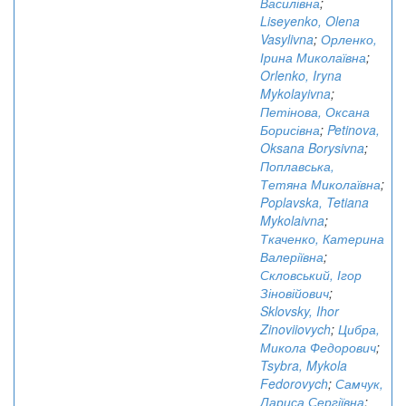
Василівна
;
Liseyenko, Olena
Vasylivna
;
Орленко,
Ірина Миколаївна
;
Orlenko, Iryna
Mykolayivna
;
Петінова, Оксана
Борисівна
;
Petinova,
Oksana Borysivna
;
Поплавська,
Тетяна Миколаївна
;
Poplavska, Tetiana
Mykolaivna
;
Ткаченко, Катерина
Валеріївна
;
Скловський, Ігор
Зіновійович
;
Sklovsky, Ihor
Zinoviiovych
;
Цибра,
Микола Федорович
;
Tsybra, Mykola
Fedorovych
;
Самчук,
Лариса Сергіївна
;