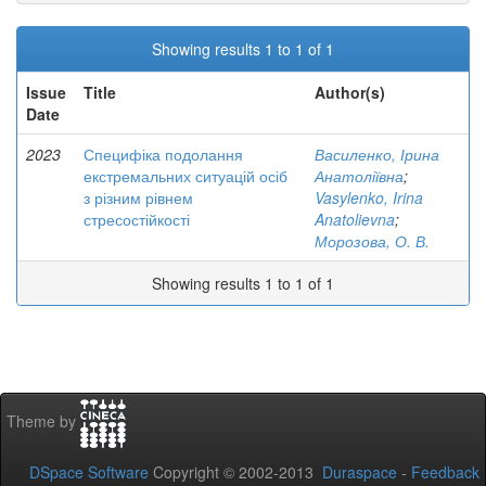
Showing results 1 to 1 of 1
Issue
Title
Author(s)
Date
2023
Специфіка подолання
Василенко, Ірина
екстремальних ситуацій осіб
Анатоліївна
;
з різним рівнем
Vasylenko, Irina
стресостійкості
Anatolievna
;
Морозова, О. В.
Showing results 1 to 1 of 1
Theme by
DSpace Software
Copyright © 2002-2013
Duraspace
-
Feedback