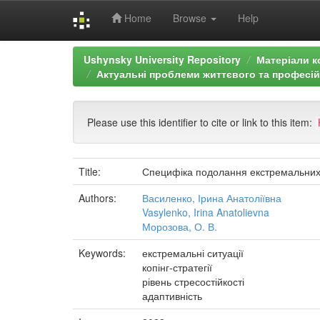
Home
Browse
Help
Skip
Ushynsky University Repository
Матеріали к
navigation
Актуальні проблеми життєвого та професій
Please use this identifier to cite or link to this item:
Title:
Специфіка подолання екстремальних си
Authors:
Василенко, Ірина Анатоліївна
Vasylenko, Irina Anatolievna
Морозова, О. В.
Keywords:
екстремальні ситуації
копінг-стратегії
рівень стресостійкості
адаптивність