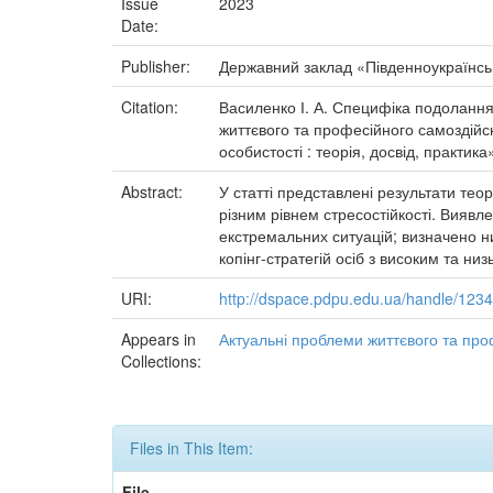
Issue
2023
Date:
Publisher:
Державний заклад «Південноукраїнськ
Citation:
Василенко І. А. Специфіка подолання е
життєвого та професійного самоздійс
особистості : теорія, досвід, практика
Abstract:
У статті представлені результати те
різним рівнем стресостійкості. Виявл
екстремальних ситуацій; визначено низ
копінг-стратегій осіб з високим та ни
URI:
http://dspace.pdpu.edu.ua/handle/12
Appears in
Актуальні проблеми життєвого та про
Collections:
Files in This Item:
File