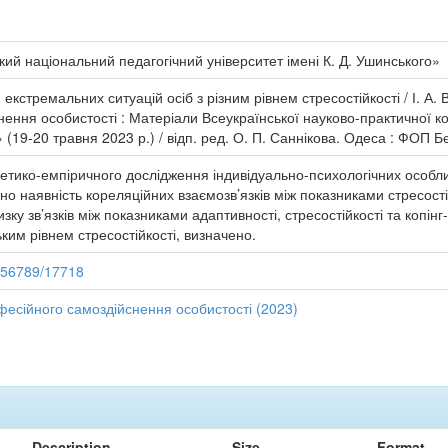
ий національний педагогічний університет імені К. Д. Ушинського»
кстремальних ситуацій осіб з різним рівнем стресостійкості / І. А.
нення особистості : Матеріали Всеукраїнської науково-практичної 
» (19-20 травня 2023 р.) / відп. ред. О. П. Саннікова. Одеса : ФОП Бє
оретико-емпіричного дослідження індивідуально-психологічних особл
ено наявність кореляційних взаємозв’язків між показниками стресості
ку зв’язків між показниками адаптивності, стресостійкості та копін
зьким рівнем стресостійкості, визначено.
3456789/17718
фесійного самоздійснення особистості (2023)
Description
Size
Format