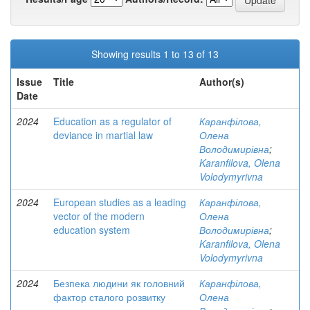
Showing results 1 to 13 of 13
Issue
Title
Author(s)
Date
2024
Education as a regulator of
Каранфілова,
deviance in martial law
Олена
Володимирівна
;
Karanfilova, Olena
Volodymyrivna
2024
European studies as a leading
Каранфілова,
vector of the modern
Олена
education system
Володимирівна
;
Karanfilova, Olena
Volodymyrivna
2024
Безпека людини як головний
Каранфілова,
фактор сталого розвитку
Олена