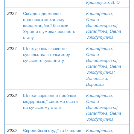
Криворучко, В. О.
2024
Складові державно-
Каранфілова,
правового механізму
Олена
інформаційної безпеки
Володимирівна
;
України в умовах воєнного
Karanfilova, Olena
стану
Volodymyrivna
2024
Шлях до інклюзивного
Каранфілова,
суспільства з точки зору
Олена
сучасного гуманітету
Володимирівна
;
Karanfilova, Olena
Volodymyrivna
;
Зеленська,
Вероніка
2023
Шляхи вирішення проблем
Каранфілова,
модернізації системи освіти
Олена
на сучасному етапі
Володимирівна
;
Karanfilova, Olena
Volodymyrivna
2025
Європейські студії та їх вплив
Каранфілова,