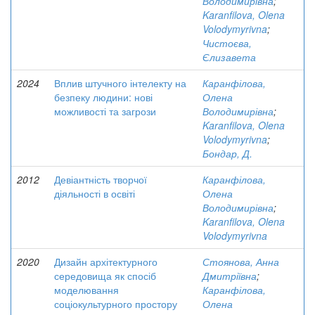
Володимирівна
;
Karanfilova, Olena
Volodymyrivna
;
Чистоєва,
Єлизавета
2024
Вплив штучного інтелекту на
Каранфілова,
безпеку людини: нові
Олена
можливості та загрози
Володимирівна
;
Karanfilova, Olena
Volodymyrivna
;
Бондар, Д.
2012
Девіантність творчої
Каранфілова,
діяльності в освіті
Олена
Володимирівна
;
Karanfilova, Olena
Volodymyrivna
2020
Дизайн архітектурного
Стоянова, Анна
середовища як спосіб
Дмитріївна
;
моделювання
Каранфілова,
соціокультурного простору
Олена