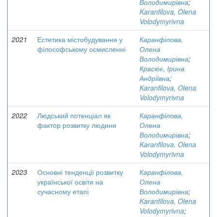
Володимирівна
;
Karanfilova, Olena
Volodymyrivna
2021
Естетика містобудування у
Каранфілова,
філософському осмисленні
Олена
Володимирівна
;
Красюк, Ірина
Андріївна
;
Karanfilova, Olena
Volodymyrivna
2022
Людський потенціал як
Каранфілова,
фактор розвитку людини
Олена
Володимирівна
;
Karanfilova, Olena
Volodymyrivna
2023
Основні тенденції розвитку
Каранфілова,
української освіти на
Олена
сучасному етапі
Володимирівна
;
Karanfilova, Olena
Volodymyrivna
;