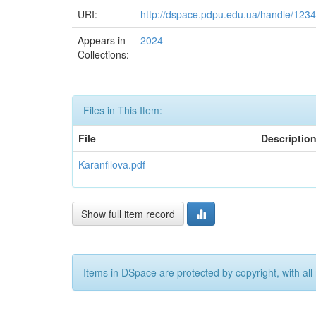
URI:
http://dspace.pdpu.edu.ua/handle/12
Appears in
2024
Collections:
Files in This Item:
File
Descriptio
Karanfilova.pdf
Show full item record
Items in DSpace are protected by copyright, with all 