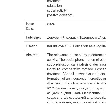
deviance
education
social activity
positive deviance
Issue
2024
Date:
Publisher:
Державний заклад «Південноукраїнськ
Citation:
Karanfilova О. V. Education as a regula
Abstract:
The relevance of the study is determine
activity. The social phenomenon of educ
socio-philosophical analysis of deviance
literature, comparative method. Resear
deviance. After all, nowadays the main s
formation of an independent creative and
direction. It is such a person who is ab
state.Актуальність дослідження зумов
соціальної діяльності. Як ефективний
соціально-філософський аналіз девіант
спостереження, аналіз наукової літе