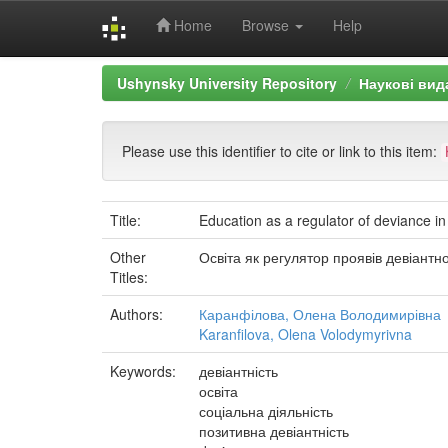
Home
Browse
Help
Skip
Ushynsky University Repository
Наукові вид
navigation
Please use this identifier to cite or link to this item:
Title:
Education as a regulator of deviance in
Other
Освіта як регулятор проявів девіантн
Titles:
Authors:
Каранфілова, Олена Володимирівна
Karanfilova, Olena Volodymyrivna
Keywords:
девіантність
освіта
соціальна діяльність
позитивна девіантність