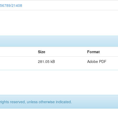
3456789/21408
n
Size
Format
281.05 kB
Adobe PDF
rights reserved, unless otherwise indicated.