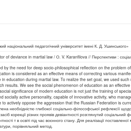
ий національний педагогічний університет імені К. Д. Ушинського»
tor of deviance in martial law / О. V. Karanfilova // Перспективи : со
d by the need for deep socio-philosophical reflection on the problem of 
ation is considered as an effective means of correcting various manifes
 in education during martial law. To realize the set goal, we used such 
ch results. We see the social phenomenon of education as an effective 
ocial significance of modern education is not just the training of speci
 socially active personality, capable of innovative activity, who manage
le to actively oppose the aggression that the Russian Federation is curr
лена необхідністю глибокої соціально-філософської рефлексїї щодо
 засіб корекції різних проявів девіантності розглянутий соціальний
ності т в освіті під час воєнного стану. Для реалізації поставленої
ратури, порівняльний метод.