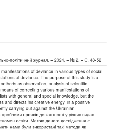
ціально-політичний журнал. – 2024. – № 2. – С. 48-52.
manifestations of deviance in various types of social
tations of deviance. The purpose of this study is a
methods as observation, analysis of scientific
means of correcting various manifestations of
alists with general and special knowledge, but the
s and directs his creative energy. in a positive
ently carrying out against the Ukrainian
 проблеми проявів девіантності у різних видах
 феномен освіти. Метою даного дослідження є
 мети нами були використані такі методи як