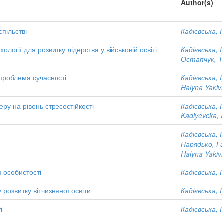
Author(s)
пільстві
Кадієвська, 
огії для розвитку лідерства у військовій освіті
Кадієвська, 
Остапчук, 
проблема сучасності
Кадієвська, 
Halyna Yaki
ру на рівень стресостійкості
Кадієвська, 
Kadiyevcka, 
Кадієвська, 
Нарядько, Г
Halyna Yaki
 особистості
Кадієвська, 
 розвитку вітчизняної освіти
Кадієвська, 
і
Кадієвська, 