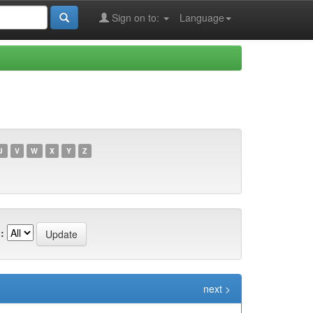
Sign on to:
Language
U
V
W
X
Y
Z
:
next >