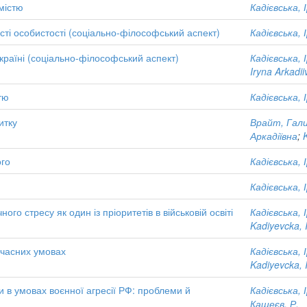
містю
Кадієвська, 
сті особистості (соціально-філософський аспект)
Кадієвська, 
Україні (соціально-філософський аспект)
Кадієвська, 
Iryna Arkadii
тю
Кадієвська, 
итку
Врайт, Гали
Аркадіївна
;
ого
Кадієвська, 
Кадієвська, 
го стресу як один із пріоритетів в військовій освіті
Кадієвська, 
Kadiyevcka, 
учасних умовах
Кадієвська, 
Kadiyevcka, 
и в умовах воєнної агресії РФ: проблеми й
Кадієвська, 
Кащеєв, Р.