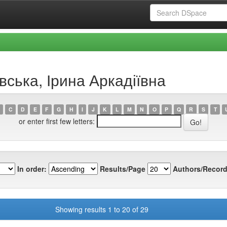
вська, Ірина Аркадіївна
C
D
E
F
G
H
I
J
K
L
M
N
O
P
Q
R
S
T
or enter first few letters:
In order:
Results/Page
Authors/Record
Showing results 1 to 20 of 29