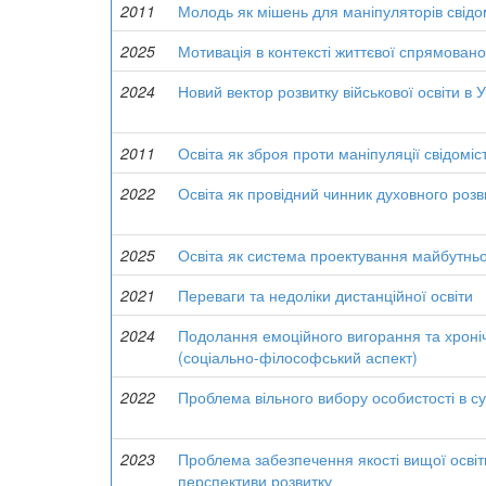
2011
Молодь як мішень для маніпуляторів свідо
2025
Мотивація в контексті життєвої спрямовано
2024
Новий вектор розвитку військової освіти в 
2011
Освіта як зброя проти маніпуляції свідоміс
2022
Освіта як провідний чинник духовного розв
2025
Освіта як система проектування майбутнь
2021
Переваги та недоліки дистанційної освіти
2024
Подолання емоційного вигорання та хронічно
(соціально-філософський аспект)
2022
Проблема вільного вибору особистості в с
2023
Проблема забезпечення якості вищої освіт
перспективи розвитку