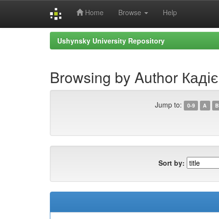
Home
Browse
Help
Skip
Ushynsky University Repository
navigation
Browsing by Author Кадіє
Jump to:
0-9
A
B
Sort by: