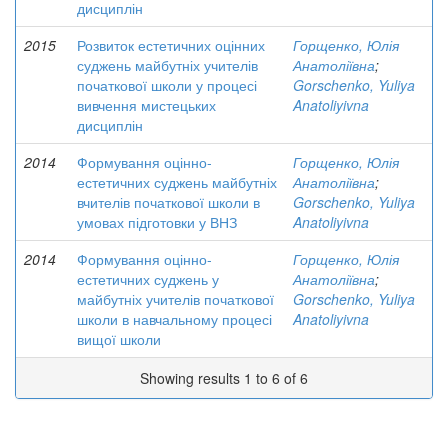
дисциплін
2015
Розвиток естетичних оцінних
Горщенко, Юлія
суджень майбутніх учителів
Анатоліївна
;
початкової школи у процесі
Gorschenko, Yuliya
вивчення мистецьких
Anatoliyivna
дисциплін
2014
Формування оцінно-
Горщенко, Юлія
естетичних суджень майбутніх
Анатоліївна
;
вчителів початкової школи в
Gorschenko, Yuliya
умовах підготовки у ВНЗ
Anatoliyivna
2014
Формування оцінно-
Горщенко, Юлія
естетичних суджень у
Анатоліївна
;
майбутніх учителів початкової
Gorschenko, Yuliya
школи в навчальному процесі
Anatoliyivna
вищої школи
Showing results 1 to 6 of 6