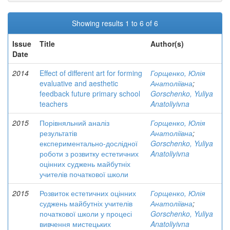
Showing results 1 to 6 of 6
Issue
Title
Author(s)
Date
2014
Effect of different art for forming
Горщенко, Юлія
evaluative and aesthetic
Анатоліївна
;
feedback future primary school
Gorschenko, Yuliya
teachers
Anatoliyivna
2015
Порівняльний аналіз
Горщенко, Юлія
результатів
Анатоліївна
;
експериментально-дослідної
Gorschenko, Yuliya
роботи з розвитку естетичних
Anatoliyivna
оцінних суджень майбутніх
учителів початкової школи
2015
Розвиток естетичних оцінних
Горщенко, Юлія
суджень майбутніх учителів
Анатоліївна
;
початкової школи у процесі
Gorschenko, Yuliya
вивчення мистецьких
Anatoliyivna