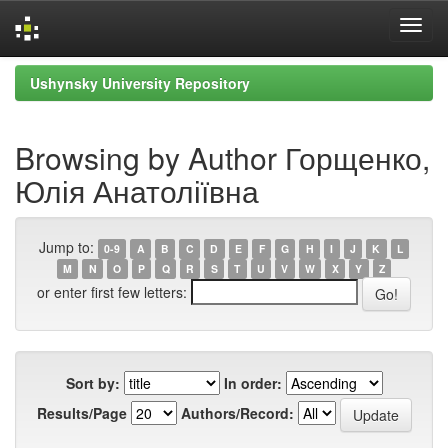
Skip
Ushynsky University Repository
navigation
Browsing by Author Горщенко,
Юлія Анатоліївна
Jump to:
0-9
A
B
C
D
E
F
G
H
I
J
K
L
M
N
O
P
Q
R
S
T
U
V
W
X
Y
Z
or enter first few letters:
Sort by:
In order:
Results/Page
Authors/Record: