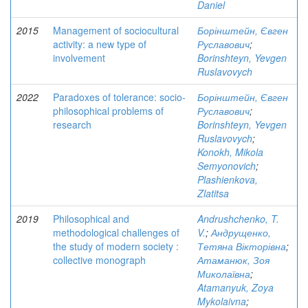
Daniel
2015
Management of sociocultural
Борінштейн, Євген
activity: a new type of
Руславович
;
involvement
Borinshteyn, Yevgen
Ruslavovych
2022
Paradoxes of tolerance: socio-
Борінштейн, Євген
philosophical problems of
Руславович
;
research
Borinshteyn, Yevgen
Ruslavovych
;
Konokh, Mikola
Semyonovich
;
Plashienkova,
Zlatitsa
2019
Philosophical and
Andrushchenko, T.
methodological challenges of
V.
;
Андрущенко,
the study of modern society :
Тетяна Вікторівна
;
collective monograph
Атаманюк, Зоя
Миколаївна
;
Atamanyuk, Zoya
Mykolaivna
;