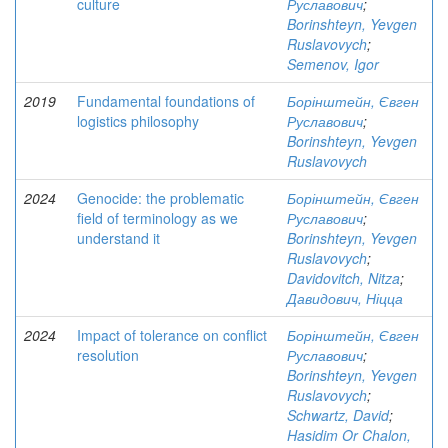
culture
Руславович
;
Borinshteyn, Yevgen
Ruslavovych
;
Semenov, Igor
2019
Fundamental foundations of
Борінштейн, Євген
logistics philosophy
Руславович
;
Borinshteyn, Yevgen
Ruslavovych
2024
Genocide: the problematic
Борінштейн, Євген
field of terminology as we
Руславович
;
understand it
Borinshteyn, Yevgen
Ruslavovych
;
Davidovitch, Nitza
;
Давидович, Ніцца
2024
Impact of tolerance on conflict
Борінштейн, Євген
resolution
Руславович
;
Borinshteyn, Yevgen
Ruslavovych
;
Schwartz, David
;
Hasidim Or Chalon,