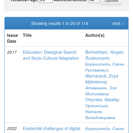
Showing results 1 to 20 of 114
next >
Issue
Title
Author(s)
Date
2017
Education: Dialogical Search
Borinshteyn, Yevgen
and Socio-Cultural Adaptation
Ruslavovych
;
Борінштейн, Євген
Руславович
;
Atamanyuk, Zoya
Mykolaivna
;
Атаманюк, Зоя
Миколаївна
;
Ortynska, Nataliia
;
Ортинська,
Наталія
Володимирівна
2022
Existential challenges of digital
Борінштейн, Євген