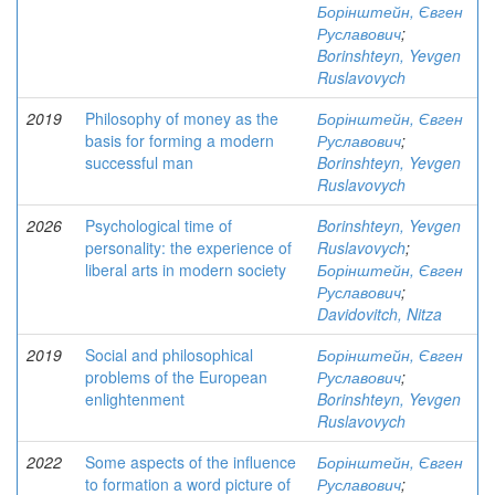
Борінштейн, Євген
Руславович
;
Borinshteyn, Yevgen
Ruslavovych
2019
Philosophy of money as the
Борінштейн, Євген
basis for forming a modern
Руславович
;
successful man
Borinshteyn, Yevgen
Ruslavovych
2026
Psychological time of
Borinshteyn, Yevgen
personality: the experience of
Ruslavovych
;
liberal arts in modern society
Борінштейн, Євген
Руславович
;
Davidovitch, Nitza
2019
Social and philosophical
Борінштейн, Євген
problems of the European
Руславович
;
enlightenment
Borinshteyn, Yevgen
Ruslavovych
2022
Some aspects of the influence
Борінштейн, Євген
to formation a word picture of
Руславович
;