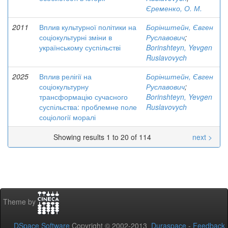
Єременко, О. М.
2011
Вплив культурної політики на
Борінштейн, Євген
соціокультурні зміни в
Руславович
;
українському суспільстві
Borinshteyn, Yevgen
Ruslavovych
2025
Вплив релігії на
Борінштейн, Євген
соціокультурну
Руславович
;
трансформацію сучасного
Borinshteyn, Yevgen
суспільства: проблемне поле
Ruslavovych
соціології моралі
Showing results 1 to 20 of 114
next >
Theme by
DSpace Software
Copyright © 2002-2013
Duraspace
-
Feedback