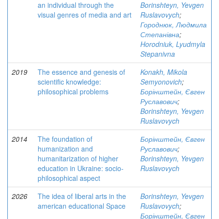
an individual through the
Borinshteyn, Yevgen
visual genres of media and art
Ruslavovych
;
Городнюк, Людмила
Степанівна
;
Horodniuk, Lyudmyla
Stepanivna
2019
The essence and genesis of
Konakh, Mikola
scientific knowledge:
Semyonovich
;
philosophical problems
Борінштейн, Євген
Руславович
;
Borinshteyn, Yevgen
Ruslavovych
2014
The foundation of
Борінштейн, Євген
humanization and
Руславович
;
humanitarization of higher
Borinshteyn, Yevgen
education in Ukraine: socio-
Ruslavovych
philosophical aspect
2026
The idea of liberal arts in the
Borinshteyn, Yevgen
american educational Space
Ruslavovych
;
Борінштейн, Євген