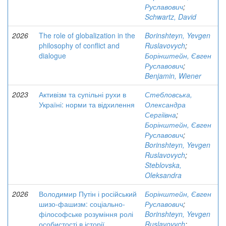
Руславович
;
Schwartz, David
2026
The role of globalization in the
Borinshteyn, Yevgen
philosophy of conflict and
Ruslavovych
;
dialogue
Борінштейн, Євген
Руславович
;
Benjamin, Wiener
2023
Активізм та супільні рухи в
Стебловська,
Україні: норми та відхилення
Олександра
Сергіївна
;
Борінштейн, Євген
Руславович
;
Borinshteyn, Yevgen
Ruslavovych
;
Steblovska,
Oleksandra
2026
Володимир Путін і російський
Борінштейн, Євген
шизо-фашизм: соціально-
Руславович
;
філософське розуміння ролі
Borinshteyn, Yevgen
особистості в історії
Ruslavovych
;