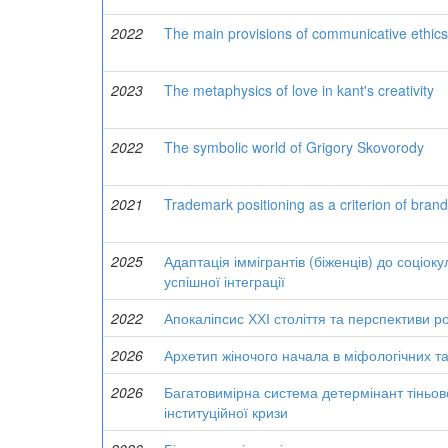
2022
The main provisions of communicative ethics
2023
The metaphysics of love in kant's creativity
2022
The symbolic world of Grigory Skovorody
2021
Trademark positioning as a criterion of brand
2025
Адаптація іммігрантів (біженців) до соціо
успішної інтеграції
2022
Апокаліпсис ХХІ століття та перспективи ро
2026
Архетип жіночого начала в міфологічних та
2026
Багатовимірна система детермінант тіньово
інституційної кризи