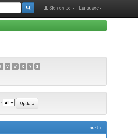
Sign on to:
Language
U
V
W
X
Y
Z
:
next >