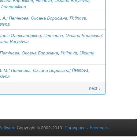
ксана Борисівна
;
Petinova, Oksana Borysivna
;
 Анатоліївна
. А.
;
Петінова, Оксана Борисівна
;
Petinova,
sivna
Дар’я Олександрівна
;
Петінова, Оксана Борисівна
;
sana Borysivna
Петінова, Оксана Борисівна
;
Petinova, Oksana
. М.
;
Петінова, Оксана Борисівна
;
Petinova,
sivna
next >
oftware
Copyright © 2002-2013
Duraspace
-
Feedback