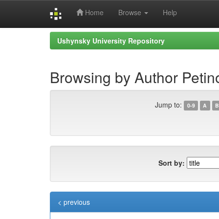
Home
Browse
Help
Skip
Ushynsky University Repository
navigation
Browsing by Author Petin
Jump to:
0-9
A
B
Sort by:
< previous