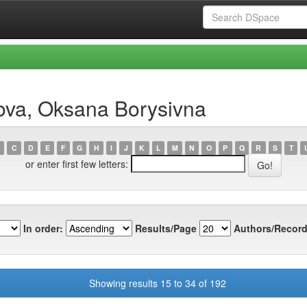
ova, Oksana Borysivna
C
D
E
F
G
H
I
J
K
L
M
N
O
P
Q
R
S
T
or enter first few letters:
In order:
Results/Page
Authors/Record
Showing results 15 to 34 of 192