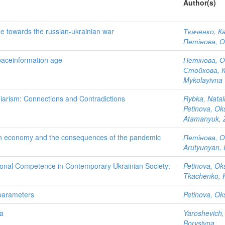
Author(s)
de towards the russian-ukrainian war
Ткаченко, К
Петінова, О
spaceinformation age
Петінова, О
Стойкова, К
Mykolayivna
giarism: Connections and Contradictions
Rybka, Natali
Petinova, Ok
Atamanyuk, 
nian economy and the consequences of the pandemic
Петінова, О
Arutyunyan,
ional Competence in Contemporary Ukrainian Society:
Petinova, Ok
Tkachenko, 
parameters
Petinova, Ok
da
Yaroshevich,
Borysivna