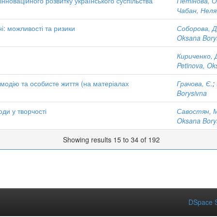
інноваційного розвитку українського суспільства
Петінова, О
Чабан, Неля
і: можливості та ризики
Соборова, Д
Oksana Bory
Кириченко, 
Petinova, Ok
ємодію та особисте життя (на матеріалах
Грачова, Є.
;
Borysivna
ди у творчості
Савостян, М
Oksana Bory
Showing results 15 to 34 of 192
DSpace S