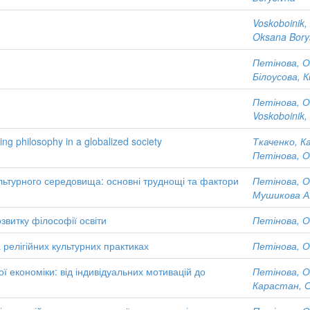
Voskoboinik,
Oksana Bory
Петінова, О
Білоусова, К
Петінова, О
Voskoboinik,
ing philosophy in a globalized society
Ткаченко, К
Петінова, О
культурного середовища: основні труднощі та фактори
Петінова, О
Мушикова А
звитку філософії освіти
Петінова, О
 релігійних культурних практиках
Петінова, О
ї економіки: від індивідуальних мотивацій до
Петінова, О
Карастан, С