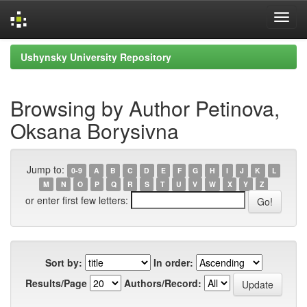
Skip
Ushynsky University Repository
navigation
Browsing by Author Petinova,
Oksana Borysivna
Jump to:
0-9
A
B
C
D
E
F
G
H
I
J
K
L
M
N
O
P
Q
R
S
T
U
V
W
X
Y
Z
or enter first few letters:
Sort by:
In order:
Results/Page
Authors/Record: