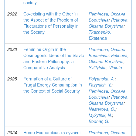
society
2022
Co-existing with the Other in
Петінова, Оксана
the Aspect of the Problem of
Борисівна
;
Petinova,
Fluctuations of Personality in
Oksana Borysivna
;
the Society
Tkachenko,
Ekaterina
2023
Feminine Origin in the
Петінова, Оксана
Cosmogonic Ideas of the Slavic
Борисівна
;
Petinova,
and Eastern Philosophy: a
Oksana Borysivna
;
Comparative Analysis
Svitlytska, Violeta
2025
Formation of a Culture of
Polyanska, A.
;
Frugal Energy Consumption in
Pazynich, Y.
;
the Context of Social Security
Петінова, Оксана
Борисівна
;
Petinova,
Oksana Borysivna
;
Nesterova, O.
;
Mykytiuk, N.
;
Bodnar, G.
2024
Homo Economicus та сучасні
Петінова, Оксана