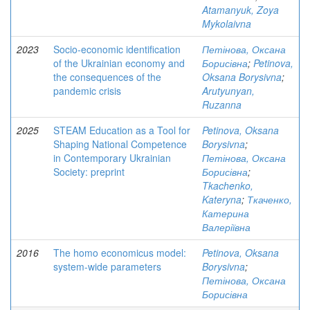
Atamanyuk, Zoya
Mykolaivna
2023
Socio-economic identification
Петінова, Оксана
of the Ukrainian economy and
Борисівна
;
Petinova,
the consequences of the
Oksana Borysivna
;
pandemic crisis
Arutyunyan,
Ruzanna
2025
STEAM Education as a Tool for
Petinova, Oksana
Shaping National Competence
Borysivna
;
in Contemporary Ukrainian
Петінова, Оксана
Society: preprint
Борисівна
;
Tkachenko,
Kateryna
;
Ткаченко,
Катерина
Валеріївна
2016
The homo economicus model:
Petinova, Oksana
system-wide parameters
Borysivna
;
Петінова, Оксана
Борисівна