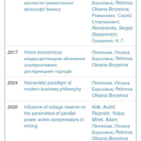
контексти гуманістичної
Борисівна
;
Petinova,
філософії бізнесу
Oksana Borysivna
;
Романенко, Сергій
Степанович
;
Romanenko, Sergey
Stepanovich
;
Гращенко, Н. Г.
2017
Homo economicus:
Петінова, Оксана
міждисциплінарне зближення
Борисівна
;
Petinova,
альтернативних
Oksana Borysivna
дослідницьких підходів
2024
Humanistic paradigm of
Петінова, Оксана
modern business philosophy
Борисівна
;
Petinova,
Oksana Borysivna
2020
Influence of voltage reserve on
Kolb, Andrii
;
the parameters of parallel
Pazynich, Yuliya
;
power active compensators in
Mirek, Adam
;
mining
Петінова, Оксана
Борисівна
;
Petinova,
Oksana Borysivna