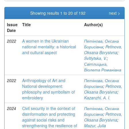
Showing results 1 to 20 of 192
next >
Issue
Title
Author(s)
Date
2022
A women in the Ukrainian
Петінова, Оксана
national mentality: a historical
Борисівна
;
Petinova,
and cultural aspect
Oksana Borysivna
;
Svitlytska, V.
;
Світлицька,
Віолета Романівна
2022
Anthropology of Art and
Петінова, Оксана
National development:
Борисівна
;
Petinova,
philosophy and symbolism of
Oksana Borysivna
;
embroidery
Kazanzhi, А. I.
2024
Civil security in the context of
Петінова, Оксана
disinformation and protecting
Борисівна
;
Petinova,
against social risks and
Oksana Borysivna
;
strengthening the resilience of
Mazur, Julia