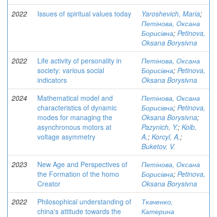
2022
Issues of spiritual values today
Yaroshevich, Maria
;
Петінова, Оксана
Борисівна
;
Petinova,
Oksana Borysivna
2022
Life activity of personality in
Петінова, Оксана
society: various social
Борисівна
;
Petinova,
indicators
Oksana Borysivna
2024
Mathematical model and
Петінова, Оксана
characteristics of dynamic
Борисівна
;
Petinova,
modes for managing the
Oksana Borysivna
;
asynchronous motors at
Pazynich, Y.
;
Kolb,
voltage asymmetry
A.
;
Korcyl, A.
;
Buketov, V.
2023
New Age and Perspectives of
Петінова, Оксана
the Formation of the homo
Борисівна
;
Petinova,
Creator
Oksana Borysivna
2022
Philosophical understanding of
Ткаченко,
china's attitude towards the
Катерина