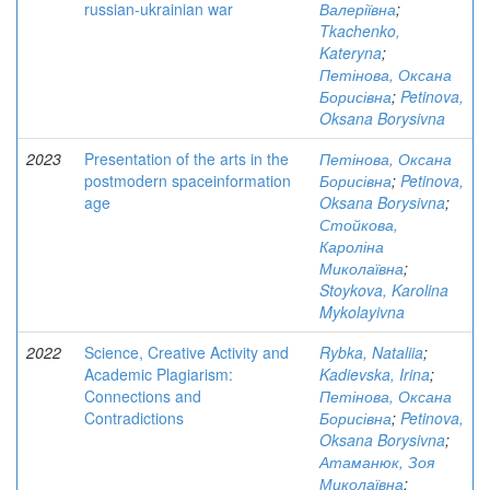
russian-ukrainian war
Валеріївна
;
Tkachenko,
Kateryna
;
Петінова, Оксана
Борисівна
;
Petinova,
Oksana Borysivna
2023
Presentation of the arts in the
Петінова, Оксана
postmodern spaceinformation
Борисівна
;
Petinova,
age
Oksana Borysivna
;
Стойкова,
Кароліна
Миколаївна
;
Stoykova, Karolina
Mykolayivna
2022
Science, Creative Activity and
Rybka, Nataliia
;
Academic Plagiarism:
Kadievska, Irina
;
Connections and
Петінова, Оксана
Contradictions
Борисівна
;
Petinova,
Oksana Borysivna
;
Атаманюк, Зоя
Миколаївна
;