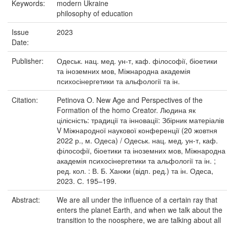
Keywords:
modern Ukraine
philosophy of education
Issue
2023
Date:
Publisher:
Одеськ. нац. мед. ун-т, каф. філософії, біоетики
та іноземних мов, Міжнародна академія
психосінергетики та альфології та ін.
Citation:
Petinova O. New Age and Perspectives of the
Formation of the homo Creator. Людина як
цілісність: традиції та інновації: Збірник матеріалів
V Міжнародної наукової конференції (20 жовтня
2022 р., м. Одеса) / Одеськ. нац. мед. ун-т, каф.
філософії, біоетики та іноземних мов, Міжнародна
академія психосінергетики та альфології та ін. ;
ред. кол. : В. Б. Ханжи (відп. ред.) та ін. Одеса,
2023. С. 195–199.
Abstract:
We are all under the influence of a certain ray that
enters the planet Earth, and when we talk about the
transition to the noosphere, we are talking about all