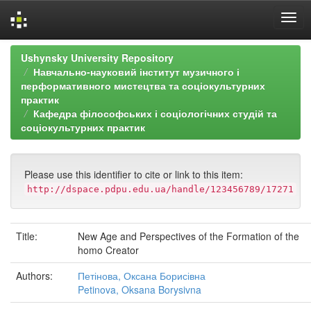
Skip
Ushynsky University Repository
navigation
Навчально-науковий інститут музичного і
перформативного мистецтва та соціокультурних
практик
Кафедра філософських і соціологічних студій та
соціокультурних практик
Please use this identifier to cite or link to this item:
http://dspace.pdpu.edu.ua/handle/123456789/17271
Title:
New Age and Perspectives of the Formation of the
homo Creator
Authors:
Петінова, Оксана Борисівна
Petinova, Oksana Borysivna