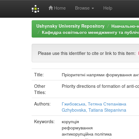
Home
Browse
Help
Skip
Ushynsky University Repository
Навчально-н
navigation
Кафедра освітнього менеджменту та публіч
Please use this identifier to cite or link to this item:
Title:
Пріоритетні напрями формування анти
Other
Priority directions of formation of anti-
Titles:
Authors:
Гжибовська, Тетяна Степанівна
Gzhybovska, Tatiana Stepanivna
Keywords:
корупція
реформування
антикорупційна політика