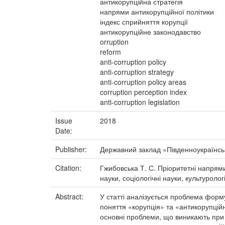
антикорупційна стратегія
напрями антикорупційної політики
індекс сприйняття корупції
антикорупційне законодавство
orruption
reform
anti-corruption policy
anti-corruption strategy
anti-corruption policy areas
corruption perception index
anti-corruption legislation
Issue
2018
Date:
Publisher:
Державний заклад «Південноукраїнськ
Citation:
Гжибовська Т. С. Пріоритетні напрями
науки, соціологічні науки, культурологі
Abstract:
У статті аналізується проблема форм
поняття «корупція» та «антикорупційн
основні проблеми, що виникають при 