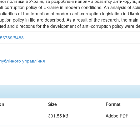
ої політики в Україні, та розроблені напрями розвитку антикорупційн
i-corruption policy of Ukraine in modern conditions. An analysis of scient
uliarities of the formation of modern anti-corruption legislation in Ukr
uption policy in life are described. As a result of the research, the mai
fied and directions for the development of anti-corruption policy were d
456789/5488
публічного управління
on
Size
Format
301.55 kB
Adobe PDF