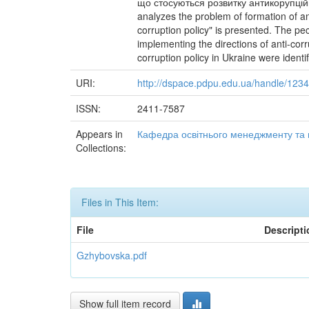
що стосуються розвитку антикорупційн
analyzes the problem of formation of ant
corruption policy" is presented. The pec
implementing the directions of anti-corr
corruption policy in Ukraine were identi
URI:
http://dspace.pdpu.edu.ua/handle/123
ISSN:
2411-7587
Appears in
Кафедра освітнього менеджменту та 
Collections:
Files in This Item:
File
Descripti
Gzhybovska.pdf
Show full item record