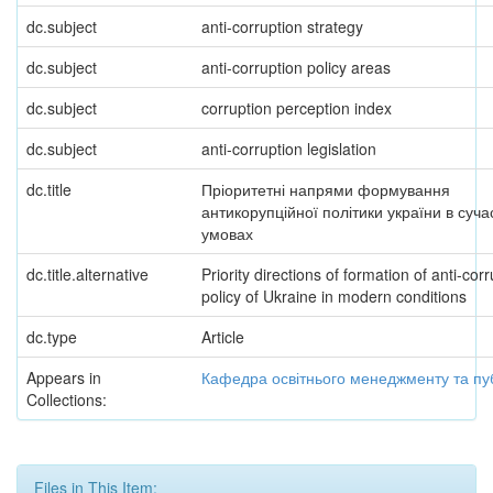
dc.subject
anti-corruption strategy
dc.subject
anti-corruption policy areas
dc.subject
corruption perception index
dc.subject
anti-corruption legislation
dc.title
Пріоритетні напрями формування
антикорупційної політики україни в суча
умовах
dc.title.alternative
Priority directions of formation of anti-cor
policy of Ukraine in modern conditions
dc.type
Article
Appears in
Кафедра освітнього менеджменту та пуб
Collections:
Files in This Item: