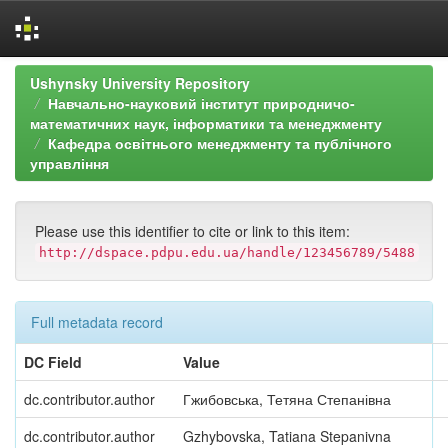
Skip
Ushynsky University Repository
navigation
Навчально-науковий інститут природничо-
математичних наук, інформатики та менеджменту
Кафедра освітнього менеджменту та публічного
управління
Please use this identifier to cite or link to this item:
http://dspace.pdpu.edu.ua/handle/123456789/5488
Full metadata record
DC Field
Value
dc.contributor.author
Гжибовська, Тетяна Степанівна
dc.contributor.author
Gzhybovska, Tatiana Stepanivna