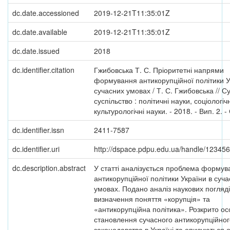
dc.date.accessioned
2019-12-21T11:35:01Z
dc.date.available
2019-12-21T11:35:01Z
dc.date.issued
2018
dc.identifier.citation
Гжибовська Т. С. Пріоритетні напрями
формування антикорупційної політики У
сучасних умовах / Т. С. Гжибовська // С
суспільство : політичні науки, соціологіч
культурологічні науки. - 2018. - Вип. 2. -
dc.identifier.issn
2411-7587
dc.identifier.uri
http://dspace.pdpu.edu.ua/handle/12345
dc.description.abstract
У статті аналізується проблема формув
антикорупційної політики України в суч
умовах. Подано аналіз наукових погляд
визначення поняття «корупція» та
«антикорупційна політика». Розкрито ос
становлення сучасного антикорупційног
законодавства в Україні та описуються 