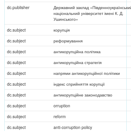
dc.publisher
Державний заклад «Південноукраїнськи
національний університет імені К. Д.
Ушинського»
dc.subject
корупція
dc.subject
реформування
dc.subject
антикорупційна політика
dc.subject
антикорупційна стратегія
dc.subject
напрями антикорупційної політики
dc.subject
індекс сприйняття корупції
dc.subject
антикорупційне законодавство
dc.subject
orruption
dc.subject
reform
dc.subject
anti-corruption policy