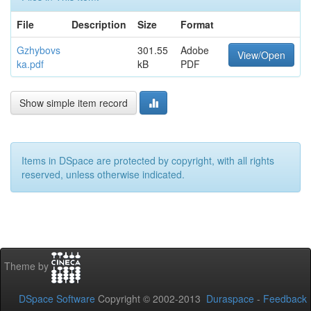
File
Description
Size
Format
Gzhybovs
301.55
Adobe
View/Open
ka.pdf
kB
PDF
Show simple item record
Items in DSpace are protected by copyright, with all rights
reserved, unless otherwise indicated.
Theme by
DSpace Software
Copyright © 2002-2013
Duraspace
-
Feedback