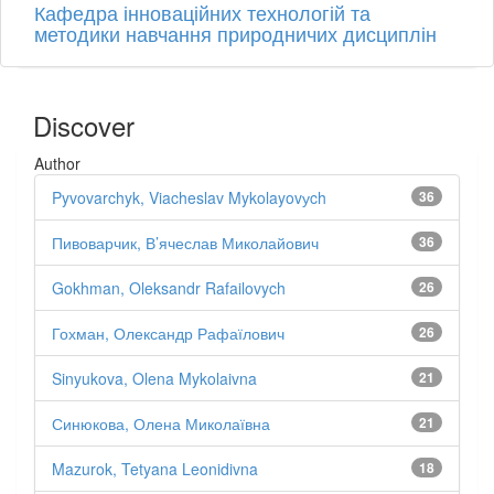
Кафедра інноваційних технологій та
методики навчання природничих дисциплін
Discover
Author
Pyvovarchyk, Viacheslav Mykolayovуch
36
Пивоварчик, В’ячеслав Миколайович
36
Gokhman, Oleksandr Rafailovych
26
Гохман, Олександр Рафаїлович
26
Sinyukova, Olena Mykolaivna
21
Синюкова, Олена Миколаївна
21
Mazurok, Tetyana Leonidivna
18