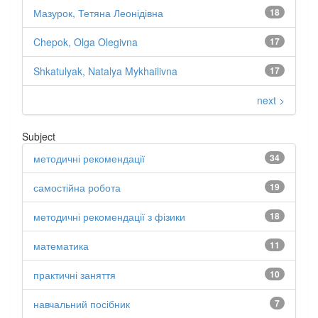
Мазурок, Тетяна Леонідівна
18
Chepok, Olga Olegivna
17
Shkatulyak, Natalya Mykhailivna
17
next >
Subject
методичні рекомендації
34
самостійна робота
19
методичні рекомендації з фізики
18
математика
11
практичні заняття
10
навчальний посібник
7