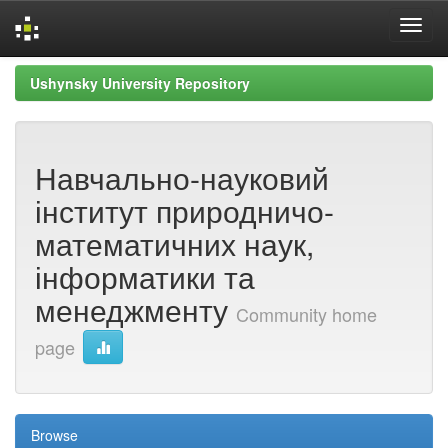
Skip
Ushynsky University Repository
navigation
Навчально-науковий
інститут природничо-
математичних наук,
інформатики та
менеджменту
Community home
page
Browse