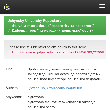
Skip
Ushynsky University Repository
navigation
Факультет дошкільної педагогіки та психології
Кафедра теорії та методики дошкільної освіти
Please use this identifier to cite or link to this item:
http://dspace.pdpu.edu.ua/handle/123456789/22068
Title:
Проблема підготовки майбутніх вихователів
закладів дошкільної освіти до роботи з дітьми
дошкільного віку в теорії дошкільної педагогіки
Authors:
Діхтяренко, Станіслава Вадимівна
Keywords:
підготовка
підготовка майбутніх вихователів закладів
дошкільної освіти