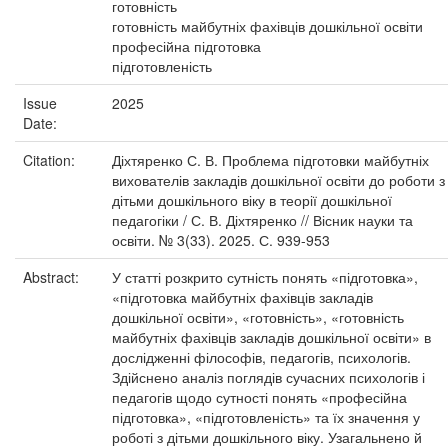
готовність
готовність майбутніх фахівців дошкільної освіти
професійна підготовка
підготовленість
Issue
2025
Date:
Citation:
Діхтяренко С. В. Проблема підготовки майбутніх
вихователів закладів дошкільної освіти до роботи з
дітьми дошкільного віку в теорії дошкільної
педагогіки / С. В. Діхтяренко // Вісник науки та
освіти. № 3(33). 2025. С. 939-953
Abstract:
У статті розкрито сутність понять «підготовка»,
«підготовка майбутніх фахівців закладів
дошкільної освіти», «готовність», «готовність
майбутніх фахівців закладів дошкільної освіти» в
дослідженні філософів, педагогів, психологів.
Здійснено аналіз поглядів сучасних психологів і
педагогів щодо сутності понять «професійна
підготовка», «підготовленість» та їх значення у
роботі з дітьми дошкільного віку. Узагальнено й