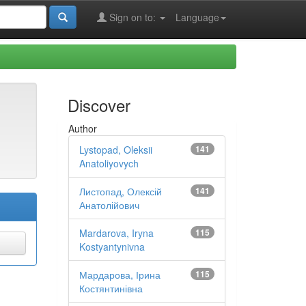
Sign on to:
Language
Discover
Author
Lystopad, Oleksii
141
Anatoliyovych
Листопад, Олексій
141
Анатолійович
Mardarova, Iryna
115
Kostyantynivna
Мардарова, Ірина
115
Костянтинівна