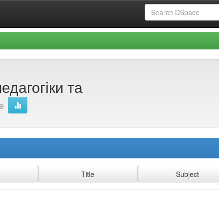
едагогіки та
e