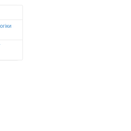
огіки
ї