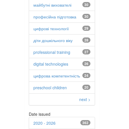
майбутні вихователі
30
професійна підготовка
30
цифрові технології
29
діти дошкільного віку
28
professional training
27
digital technologies
26
цифрова компетентність
24
preschool children
20
next >
Date issued
2020 - 2026
362