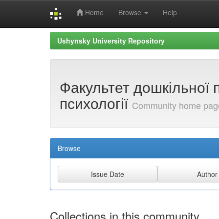
Home
Browse
Help
Skip
Ushynsky University Repository
navigation
Факультет дошкільної п
психології
Community home pag
Browse
Collections in this community