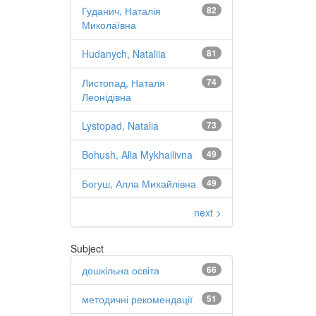
Гуданич, Наталія
82
Миколаївна
Hudanych, Nataliia
81
Листопад, Наталя
74
Леонідівна
Lystopad, Natalia
73
Bohush, Alla Mykhailivna
49
Богуш, Алла Михайлівна
49
next >
Subject
дошкільна освіта
66
методичні рекомендації
51