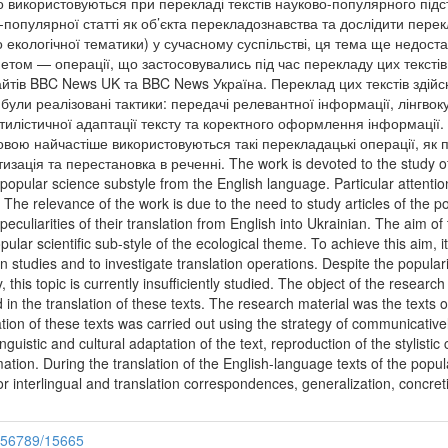
о використовуються при перекладі текстів науково-популярного під
-популярної статті як об’єкта перекладознавства та дослідити пере
екологічної тематики) у сучасному суспільстві, ця тема ще недоста
етом — операції, що застосовувались під час перекладу цих тексті
айтів BBC News UK та BBC News Україна. Переклад цих текстів здійс
були реалізовані тактики: передачі релевантної інформації, лінгвоку
стилістичної адаптації тексту та коректного оформлення інформації.
вою найчастіше використовуються такі перекладацькі операції, як
изація та перестановка в реченні. The work is devoted to the study of 
he popular science substyle from the English language. Particular attentio
he relevance of the work is due to the need to study articles of the pop
peculiarities of their translation from English into Ukrainian. The aim of
opular scientific sub-style of the ecological theme. To achieve this aim, 
on studies and to investigate translation operations. Despite the populari
this topic is currently insufficiently studied. The object of the research 
d in the translation of these texts. The research material was the texts
on of these texts was carried out using the strategy of communicativel
linguistic and cultural adaptation of the text, reproduction of the stylistic 
mation. During the translation of the English-language texts of the popul
or interlingual and translation correspondences, generalization, concre
3456789/15665