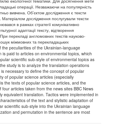
стилю екологічної тематики. Для досягнення мети
кладацькі операції. Незважаючи на популярність
тньо вивчена. Об’єктом дослідження є тексти
в. Матеріалом дослідження послугували тексти
нювався в рамках стратегії комунікативно
льтурної адаптації тексту, відтворення
 При перекладі англомовних текстів науково-
 пошук міжмовних та перекладацьких
the peculiarities of the Ukrainian-language
n is paid to articles on environmental topics, which
ular scientific sub-style of environmental topics as
 the study is to analyze the translation operations
it is necessary to define the concept of popular
ty of popular science articles (especially
is the texts of popular science articles, and the
 of four articles taken from the news sites BBC News
y equivalent translation. Tactics were implemented in
characteristics of the text and stylistic adaptation of
ar scientific sub-style into the Ukrainian language
tization and permutation in the sentence are most