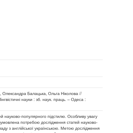
, Олександра Балацька, Ольга Ніколова //
гвістичні науки : зб. наук. праць. – Одеса :
ей науково-популярного підстилю. Особливу увагу
и зумовлена потребою дослідження статей науково-
ладу з англійської українською. Метою дослідження