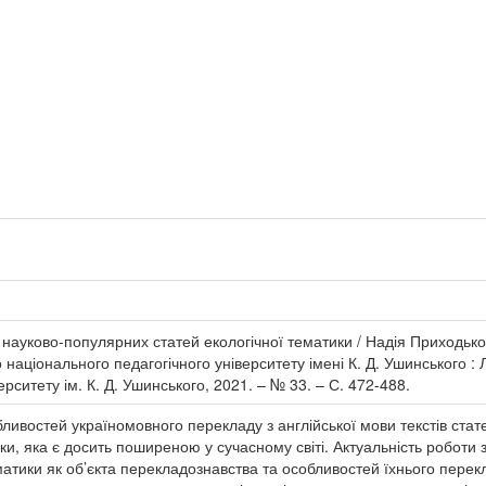
 науково-популярних статей екологічної тематики / Надія Приходько
національного педагогічного університету імені К. Д. Ушинського : Лін
ситету ім. К. Д. Ушинського, 2021. – № 33. – С. 472-488.
ивостей україномовного перекладу з англійської мови текстів стат
ики, яка є досить поширеною у сучасному світі. Актуальність робот
матики як об’єкта перекладознавства та особливостей їхнього перек