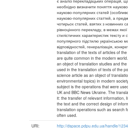
є аналіз перекладацьких операцій, щ
необхідно визначити поняття науково
науково-популярних статей (особливо 
науково-популярних статтей, а предм
чотирьох статей, взятих з новинних с
рівноцінного перекладу, в межах якої 
стилістичних характеристик тексту и 
популярного підстилю українською мо
відповідностей, генералізація, конкрет
translation of the texts of articles of t
are quite common in the modern world. T
an object of translation studies and the 
used in the translation of texts of the p
science article as an object of translati
environmental topics) in modern society, 
subject is the operations that were use
UK and BBC News Ukraine. The translati
it: the transfer of relevant information, 
the text and the correct design of infor
translation operations such as search f
often used.
URI:
http://dspace.pdpu.edu.ua/handle/12