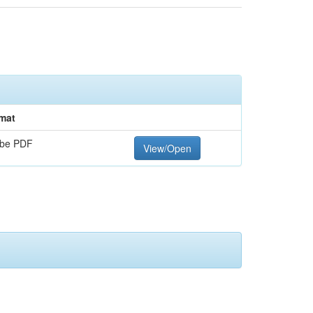
mat
be PDF
View/Open