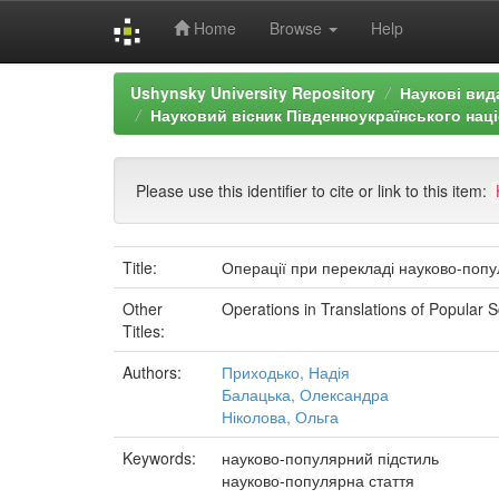
Home
Browse
Help
Skip
Ushynsky University Repository
Наукові вид
navigation
Науковий вісник Південноукраїнського націо
Please use this identifier to cite or link to this item:
Title:
Операції при перекладі науково-попу
Other
Operations in Translations of Popular Sc
Titles:
Authors:
Приходько, Надія
Балацька, Олександра
Ніколова, Ольга
Keywords:
науково-популярний підстиль
науково-популярна стаття