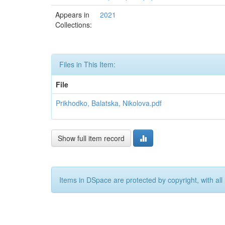
Appears in
2021
Collections:
Files in This Item:
File
Prikhodko, Balatska, Nikolova.pdf
Show full item record
Items in DSpace are protected by copyright, with all 