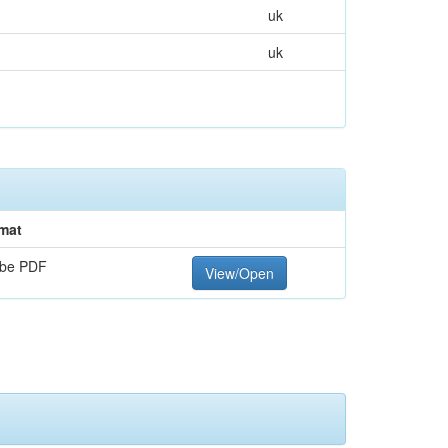
uk
uk
mat
be PDF
View/Open