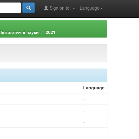
Sign on to:
Language
інгвістичні науки
2021
Language
-
-
-
-