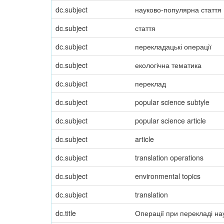
dc.subject
науково-популярна стаття
dc.subject
стаття
dc.subject
перекладацькі операції
dc.subject
екологічна тематика
dc.subject
переклад
dc.subject
popular science subtyle
dc.subject
popular science article
dc.subject
article
dc.subject
translation operations
dc.subject
environmental topics
dc.subject
translation
dc.title
Операції при перекладі на