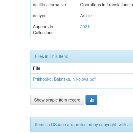
dc.title.alternative
Operations in Translations o
dc.type
Article
Appears in
2021
Collections:
Files in This Item:
File
Prikhodko, Balatska, Nikolova.pdf
Show simple item record
Items in DSpace are protected by copyright, with all 