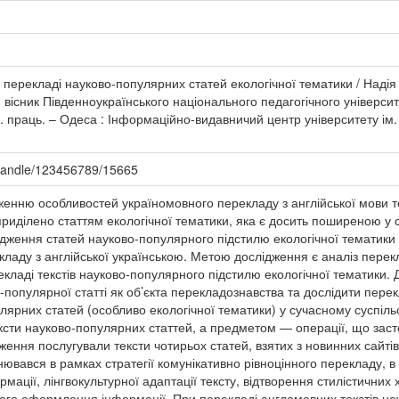
 перекладі науково-популярних статей екологічної тематики / Наді
 вісник Південноукраїнського національного педагогічного університе
аук. праць. – Одеса : Інформаційно-видавничий центр університету ім.
/handle/123456789/15665
енню особливостей україномовного перекладу з англійської мови т
риділено статтям екологічної тематики, яка є досить поширеною у с
ження статей науково-популярного підстилю екологічної тематики 
кладу з англійської українською. Метою дослідження є аналіз пере
кладі текстів науково-популярного підстилю екологічної тематики.
-популярної статті як об’єкта перекладознавства та дослідити пере
лярних статей (особливо екологічної тематики) у сучасному суспіль
ксти науково-популярних статтей, а предметом — операції, що заст
дження послугували тексти чотирьох статей, взятих з новинних сайт
нювався в рамках стратегії комунікативно рівноцінного перекладу, в 
мації, лінгвокультурної адаптації тексту, відтворення стилістичних 
тного оформлення інформації. При перекладі англомовних текстів н