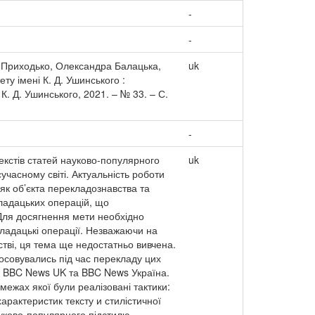
-
-
я Приходько, Олександра Балацька,
uk
ту імені К. Д. Ушинського :
 К. Д. Ушинського, 2021. – № 33. – С.
-
екстів статей науково-популярного
uk
учасному світі. Актуальність роботи
як об’єкта перекладознавства та
кладацьких операцій, що
 Для досягнення мети необхідно
кладацькі операції. Незважаючи на
стві, ця тема ще недостатньо вивчена.
осовувались під час перекладу цих
ів BBC News UK та BBC News Україна.
межах якої були реалізовані тактики:
характеристик тексту и стилістичної
ауково-популярного підстилю