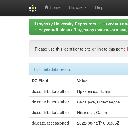
Home
Browse
Help
Skip
Ushynsky University Repository
Наукові вид
navigation
Науковий вісник Південноукраїнського націо
Please use this identifier to cite or link to this item:
Full metadata record
DC Field
Value
dc.contributor.author
Приходько, Надія
dc.contributor.author
Балацька, Олександра
dc.contributor.author
Ніколова, Ольга
dc.date.accessioned
2022-08-12T10:35:05Z