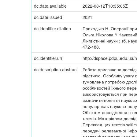
dc.date.available
2022-08-12T10:35:05Z
dc.date.issued
2021
dc.identifier.citation
Приходько Н. Операції при
Ольга Ніколова // Науковий
Лінгвістичні науки : зб. н
472-488.
dc.identifier.uri
http://dspace.pdpu.edu.ua
dc.description.abstract
Робота присвячена дослідж
підстилю. Особливу увагу п
зумовлена потребою дослід
особливостей їхнього пере
використовуються при пере
визначити поняття науково
популярність науково-попу
Об’єктом дослідження є те
текстів. Матеріалом дослі
Переклад цих текстів здійс
передачі релевантної інфор
адаптації тексту та корек